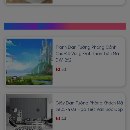
SẢN PHẨM BÁN CHẠY
Tranh Dán Tường Phong Cảnh
Chủ Đề Vùng Đất Thần Tiên Mã
DW-262
1đ
2đ
Giấy Dán Tường Phòng Khách Mã
3805-4KG Họa Tiết Vân Sọc Đẹp
1đ
2đ