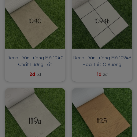
Decal Dán Tường Mã 1040
Decal Dán Tường Mã 1094B
Chất Lượng Tốt
Hoạ Tiết Ô Vuông
2đ
1đ
3đ
2đ