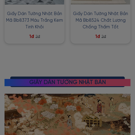
Giấy Dán Tường Nhật Bản
Giấy Dán Tường Nhật Bản
Mã Bb8373 Màu Trắng Kem
Mã Bb8524 Chất Lượng
Tinh Khôi
Chống Thấm Tốt
1đ
1đ
2đ
2đ
GIẤY DÁN TƯỜNG NHẬT BẢN
Xem thêm