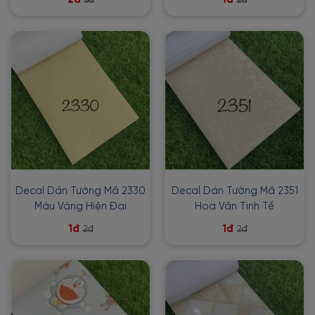
3đ
2đ
Decal Dán Tường Mã 2330
Decal Dán Tường Mã 2351
Màu Vàng Hiện Đại
Hoa Văn Tinh Tế
1đ
1đ
2đ
2đ