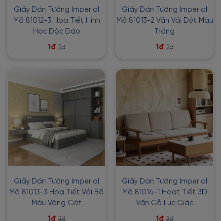
Giấy Dán Tường Imperial
Giấy Dán Tường Imperial
Mã 81012-3 Họa Tiết Hình
Mã 81013-2 Vân Vải Dệt Màu
Học Độc Đáo
Trắng
1đ
1đ
2đ
2đ
Giấy Dán Tường Imperial
Giấy Dán Tường Imperial
Mã 81013-3 Hoạ Tiết Vải Bố
Mã 81014-1 Hoạt Tiết 3D
Màu Vàng Cát
Vân Gỗ Lục Giác
1đ
1đ
2đ
2đ