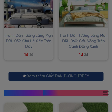
Tranh Dán Tường Lãng Mạn
Tranh Dán Tường Lãng Mạn
DRL-059: Chú Hề Xiếc Trên
DRL-060: Cầu Vồng Trên
Dây
Cánh Đồng Xanh
1đ
1đ
2đ
2đ
Xem thêm GIẤY DÁN TƯỜNG TRẺ EM
DECAL DÁN