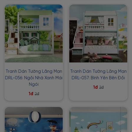
Tranh Dán Tường Lãng Mạn
Tranh Dán Tường Lãng Mạn
DRL-056: Ngôi Nhà Xanh Mái
DRL-057: Bình Yên Bên Đồi
Ngói
1đ
2đ
1đ
2đ