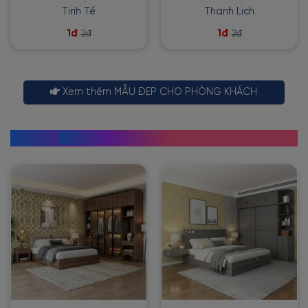
Tinh Tế
Thanh Lịch
1đ
1đ
2đ
2đ
Xem thêm MẪU ĐẸP CHO PHÒNG KHÁCH
GIẤY DÁN TƯỜNG PHÒNG NGỦ