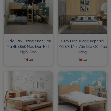
Giấy Dán Tường Nhật Bản
Giấy Dán Tường Imperial
Mã Bb8868 Màu Đen Hình
Mã 81017-3 Vân Giả Gỗ Màu
Ngôi Sao
Vàng
1đ
1đ
2đ
2đ