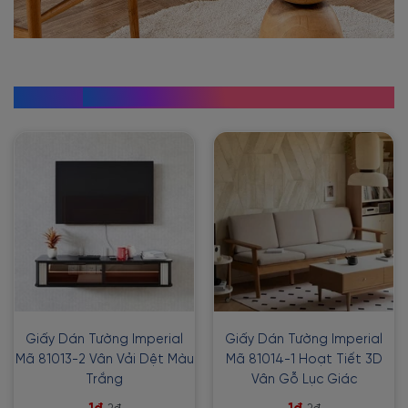
MẪU ĐẸP CHO PHÒNG KHÁCH
Giấy Dán Tường Imperial
Giấy Dán Tường Imperial
Mã 81013-2 Vân Vải Dệt Màu
Mã 81014-1 Hoạt Tiết 3D
Trắng
Vân Gỗ Lục Giác