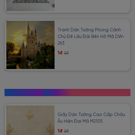
Tranh Dán Tường Phong Cảnh
Chủ Đề Lâu Đài Bên Hồ Mã DW-
263
1đ
2đ
SẢN PHẨM MỚI VỀ
Giấy Dán Tường Cao Cấp Châu
Âu Hiện Đại Mã M2105
1đ
2đ