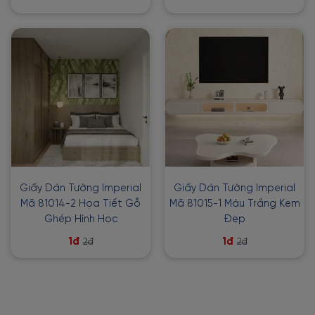
Giấy Dán Tường Imperial
Giấy Dán Tường Imperial
Mã 81014-2 Họa Tiết Gỗ
Mã 81015-1 Màu Trắng Kem
Ghép Hình Học
Đẹp
1đ
1đ
2đ
2đ