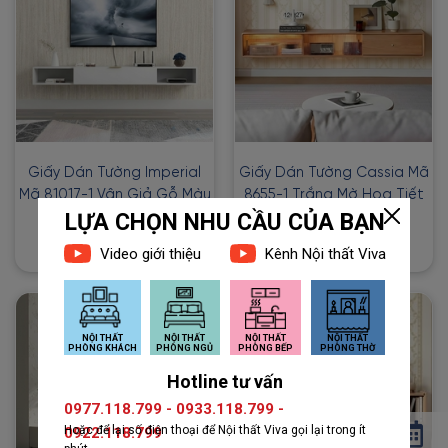
Giấy Dán Tường Imperial
Giấy Dán Tường Cassia Mã
Mã 81017-1 Vân Giả Gỗ Màu
8655-1 Trắng Mờ Họa Tiết
Xám
Đối Xứng Thanh Lịch
1đ
1đ
2đ
2đ