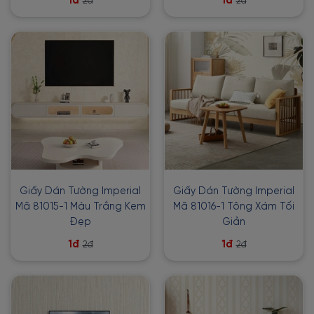
1đ
1đ
2đ
2đ
Giấy Dán Tường Imperial
Giấy Dán Tường Imperial
Mã 81015-1 Màu Trắng Kem
Mã 81016-1 Tông Xám Tối
Đẹp
Giản
1đ
1đ
2đ
2đ