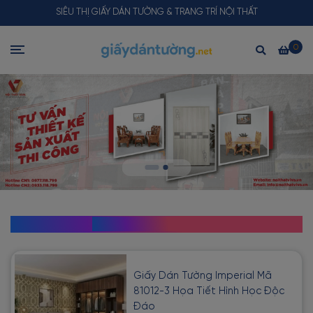
SIÊU THỊ GIẤY DÁN TƯỜNG & TRANG TRÍ NỘI THẤT
0
SẢN PHẨM MỚI NHẤT
Giấy Dán Tường Imperial Mã
81012-3 Họa Tiết Hình Học Độc
Đáo