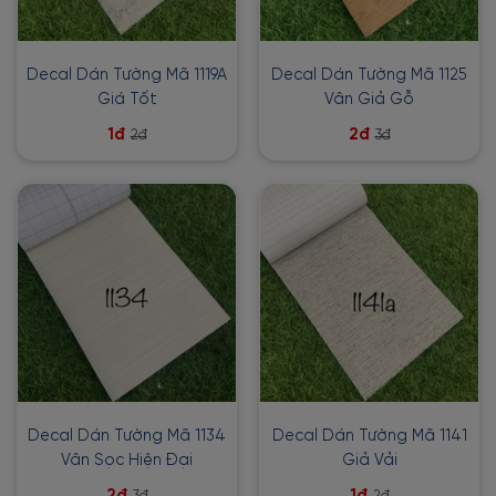
Decal Dán Tường Mã 1119A
Decal Dán Tường Mã 1125
Giá Tốt
Vân Giả Gỗ
1đ
2đ
2đ
3đ
Decal Dán Tường Mã 1134
Decal Dán Tường Mã 1141
Vân Sọc Hiện Đại
Giả Vải
2đ
1đ