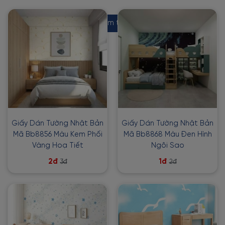
Xem thêm
Giấy Dán Tường Nhật Bản
Giấy Dán Tường Nhật Bản
Mã Bb8856 Màu Kem Phối
Mã Bb8868 Màu Đen Hình
Vàng Hoạ Tiết
Ngôi Sao
2đ
1đ
3đ
2đ