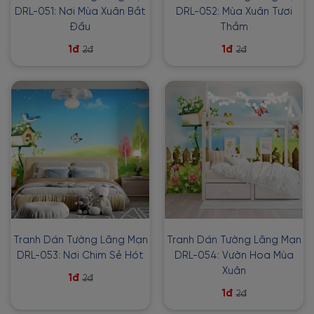
DRL-051: Nơi Mùa Xuân Bắt
DRL-052: Mùa Xuân Tươi
Đầu
Thắm
1đ
1đ
2đ
2đ
Tranh Dán Tường Lãng Mạn
Tranh Dán Tường Lãng Mạn
DRL-053: Nơi Chim Sẻ Hót
DRL-054: Vườn Hoa Mùa
Xuân
1đ
2đ
1đ
2đ