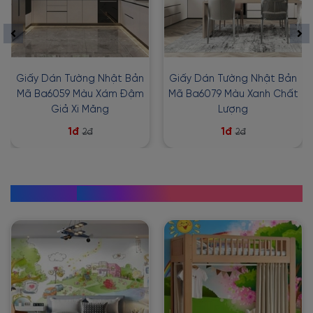
Giấy Dán Tường Nhật Bản
Giấy Dán Tường Nhật Bản
Mã Ba6059 Màu Xám Đậm
Mã Ba6079 Màu Xanh Chất
Giả Xi Măng
Lượng
1đ
1đ
2đ
2đ
GIẤY DÁN TƯỜNG TRẺ EM