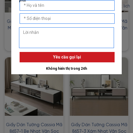
Đặt lịch
Giấy Dán Tường Nhật Bản
Giấy Dán Tường Cassia Mã
Mã Bb8789 Màu Kem Hoạ
8655-3 Trắng Ngà Hoa Văn
Tiết Cành Hoa
Đối Xứng Sang Trọng
1đ
1đ
2đ
2đ
Giấy Dán Tường Cassia Mã
Giấy Dán Tường Cassia Mã
8657-1 Be Nhạt Vân Sọc
8657-3 Xám Nhạt Vân Sọc