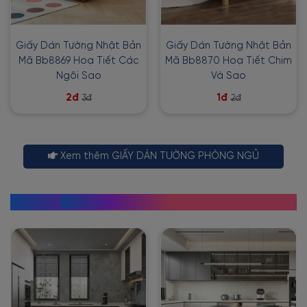
Giấy Dán Tường Nhật Bản
Giấy Dán Tường Nhật Bản
Mã Bb8869 Hoạ Tiết Các
Mã Bb8870 Hoạ Tiết Chim
Ngôi Sao
Và Sao
2đ
1đ
3đ
2đ
Xem thêm GIẤY DÁN TƯỜNG PHÒNG NGỦ
GIẤY DÁN TƯỜNG PHÒNG BẾP