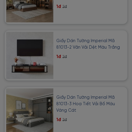
1đ
2đ
Giấy Dán Tường Imperial Mã
81013-2 Vân Vải Dệt Màu Trắng
1đ
2đ
Giấy Dán Tường Imperial Mã
81013-3 Hoạ Tiết Vải Bố Màu
Vàng Cát
1đ
2đ