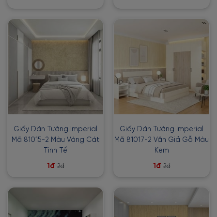
Giấy Dán Tường Imperial
Giấy Dán Tường Imperial
Mã 81015-2 Màu Vàng Cát
Mã 81017-2 Vân Giả Gỗ Màu
Tinh Tế
Kem
1đ
1đ
2đ
2đ