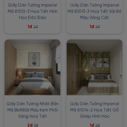
Giấy Dán Tường Imperial
Giấy Dán Tường Imperial
Mã 81012-3 Họa Tiết Hình
Mã 81013-3 Hoạ Tiết Vải Bố
Học Độc Đáo
Màu Vàng Cát
1đ
1đ
2đ
2đ
Giấy Dán Tường Nhật Bản
Giấy Dán Tường Imperial
Mã Bb8856 Màu Kem Phối
Mã 81014-2 Họa Tiết Gỗ
Vàng Hoạ Tiết
Ghép Hình Học
2đ
1đ
3đ
2đ