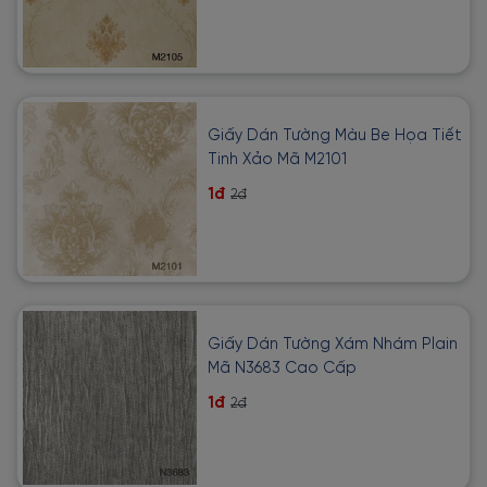
Giấy Dán Tường Màu Be Họa Tiết
Tinh Xảo Mã M2101
1đ
2đ
Giấy Dán Tường Xám Nhám Plain
Mã N3683 Cao Cấp
1đ
2đ