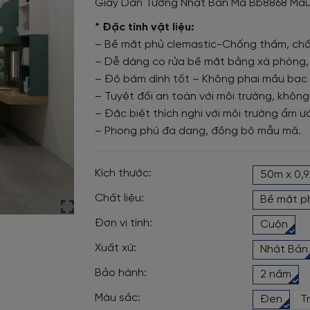
Giấy Dán Tường Nhật Bản Mã Bb8868 Màu
* Đặc tính vật liệu:
– Bề mặt phủ clemastic-Chống thấm, chốn
– Dễ dàng cọ rửa bề mặt bằng xà phòng,
– Độ bám dính tốt – Không phai mầu bạc
– Tuyệt đối an toàn với môi trường, không
– Đặc biệt thích nghi với môi trường ẩm ư
– Phong phú đa dạng, đồng bộ mẫu mã.
Kích thước:
50m x 0,
Chất liệu:
Bề mặt p
Đơn vị tính:
Cuộn
Xuất xứ:
Nhật Bản
Bảo hành:
2 năm
Màu sắc:
Đen
T