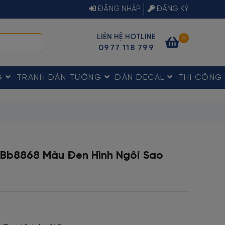
ĐĂNG NHẬP
ĐĂNG KÝ
LIÊN HỆ HOTLINE
0
0977 118 799
G
TRANH DÁN TƯỜNG
DÁN DECAL
THI CÔNG
 Bb8868 Màu Đen Hình Ngôi Sao