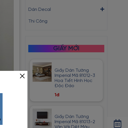
Dán Decal
Thi Công
GIẤY MỚI
Giấy Dán Tường
Imperial Mã 81012-3
Họa Tiết Hình Học
Độc Đáo
1đ
Giấy Dán Tường
Imperial Mã 81013-2
Vân Vải Dệt Màu