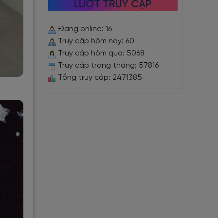
LƯỢT TRUY CẬP
Đang online: 16
Truy cập hôm nay: 60
Truy cập hôm qua: 5068
Truy cập trong tháng: 57816
Tổng truy cập: 2471385