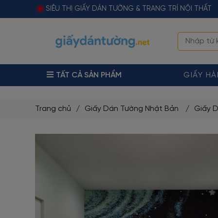
SIÊU THỊ GIẤY DÁN TƯỜNG & TRANG TRÍ NỘI THẤT
TẤT CẢ SẢN PHẨM
GIẤY H
Trang chủ
/
Giấy Dán Tường Nhật Bản
/
Giấy 