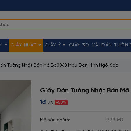
ÀN
GIẤY NHẬT
GIẤY Ý
GIẤY 3D
VẢI DÁN TƯỜN
Dán Tường Nhật Bản Mã Bb8868 Màu Đen Hình Ngôi Sao
Giấy Dán Tường Nhật Bản Mã
1đ
2đ
-50%
Mã sản phẩm:
BB8868