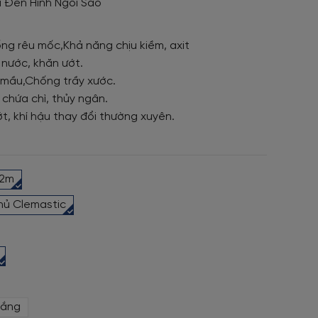
 Đen Hình Ngôi Sao
g rêu mốc,Khả năng chịu kiềm, axit
 nước, khăn ướt.
 mầu,Chống trầy xước.
 chứa chì, thủy ngân.
ớt, khí hậu thay đổi thường xuyên.
92m
hủ Clemastic
rắng