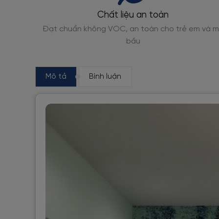
Giao hàng toàn quốc
m và mẹ
Đóng gói, giao nhanh từ 1-3 ngày
Mô tả
Bình luận