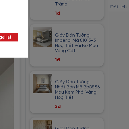
Trắng
Đặt lịch
1đ
Giấy Dán Tường
Imperial Mã 81013-3
Hoạ Tiết Vải Bố Màu
Vàng Cát
1đ
Giấy Dán Tường
Nhật Bản Mã Bb8856
Màu Kem Phối Vàng
Hoạ Tiết
2đ
Giấy Dán Tường