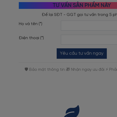
TƯ VẤN SẢN PHẨM NÀY
Họ và tên (*)
Điện thoại (*)
Yêu cầu tư vấn ngay