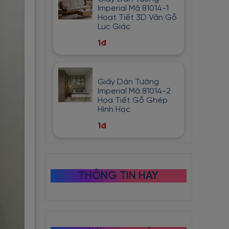
Imperial Mã 81014-1
Hoạt Tiết 3D Vân Gỗ
Lục Giác
1đ
Giấy Dán Tường
Imperial Mã 81014-2
Họa Tiết Gỗ Ghép
Hình Học
1đ
THÔNG TIN HAY