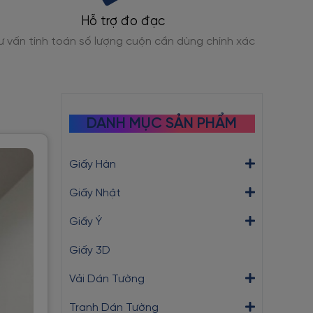
Bảo hành thi công
Cam kết bảo hành dán tường trong 12 tháng
Kho hà
DANH MỤC SẢN PHẨM
Giấy Hàn
Giấy Nhật
Giấy Ý
Giấy 3D
Vải Dán Tường
Tranh Dán Tường