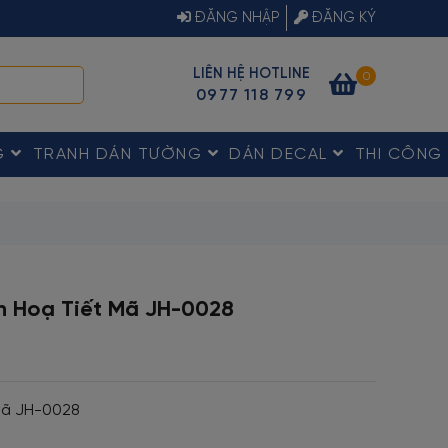
ĐĂNG NHẬP
ĐĂNG KÝ
LIÊN HỆ HOTLINE
0
0977 118 799
G
TRANH DÁN TƯỜNG
DÁN DECAL
THI CÔNG
n Hoạ Tiết Mã JH-0028
Mã JH-0028