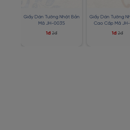
Giấy Dán Tường Nhật Bản
Giấy Dán Tường N
Mã JH-0035
Cao Cấp Mã JH
1đ
1đ
2đ
2đ