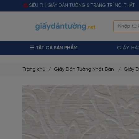
SIÊU THỊ GIẤY DÁN TƯỜNG & TRANG TRÍ NỘI THẤT
TẤT CẢ SẢN PHẨM
GIẤY H
Trang chủ
/
Giấy Dán Tường Nhật Bản
/
Giấy D