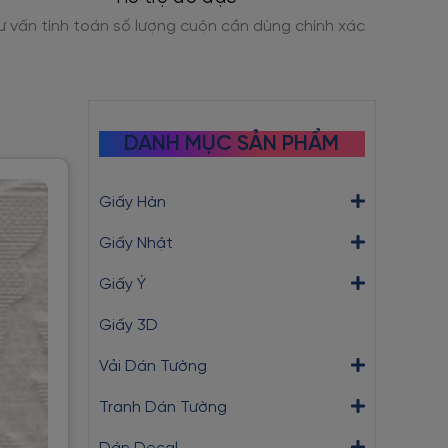
Cam kết bảo hành dán tường trong 12 tháng
Kho hà
DANH MỤC SẢN PHẨM
Giấy Hàn
Giấy Nhật
Giấy Ý
Giấy 3D
Vải Dán Tường
Tranh Dán Tường