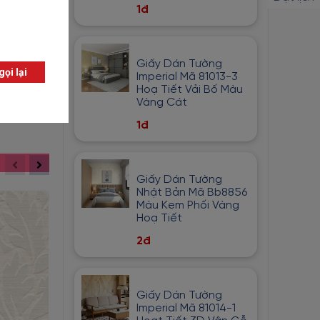
1đ
Giấy Dán Tường
Imperial Mã 81013-3
Hoạ Tiết Vải Bố Màu
Vàng Cát
1đ
Giấy Dán Tường
Nhật Bản Mã Bb8856
Màu Kem Phối Vàng
Hoạ Tiết
2đ
Giấy Dán Tường
Imperial Mã 81014-1