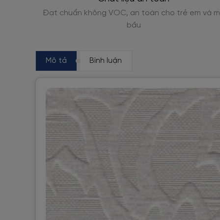
m và mẹ
Đóng gói, giao nhanh từ 1-3 ngày
Mô tả
Bình luận