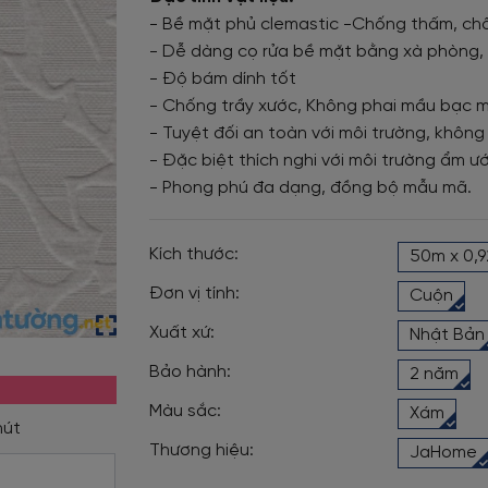
- Bề mặt phủ clemastic -Chống thấm, chố
- Dễ dàng cọ rửa bề mặt bằng xà phòng, 
- Độ bám dính tốt
- Chống trầy xước, Không phai mầu bạc 
- Tuyệt đối an toàn với môi trường, không
- Đặc biệt thích nghi với môi trường ẩm ướ
- Phong phú đa dạng, đồng bộ mẫu mã.
Kích thước:
50m x 0,
Đơn vị tính:
Cuộn
Xuất xứ:
Nhật Bản
Bảo hành:
2 năm
Màu sắc:
Xám
Thương hiệu:
JaHome