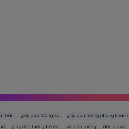
MỌI NGƯỜI CŨNG TÌM KIẾM
ật bản
giấy dán tường 3d
giấy dán tường phòng khách
thờ
giấy dán tường trẻ em
vải dán tường
dán decal