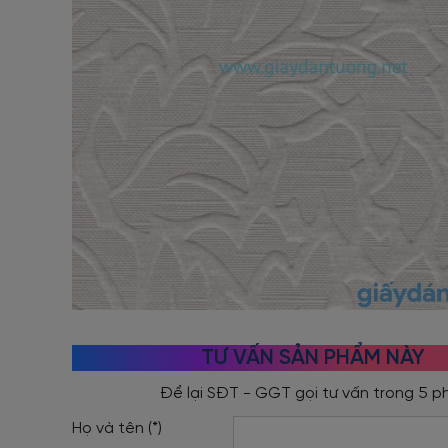
TƯ VẤN SẢN PHẨM NÀY
Họ và tên (*)