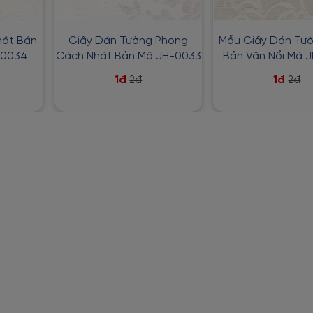
hật Bản
Giấy Dán Tường Phong
Mẫu Giấy Dán Tư
-0034
Cách Nhật Bản Mã JH-0033
Bản Vân Nổi Mã 
1đ
1đ
2đ
2đ