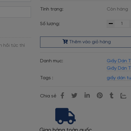
Tình trạng:
Còn hàng
Số lượng:
Thêm vào giỏ hàng
Danh mục:
Giấy Dán 
Giấy Dán 
Tags :
giấy dán t
Chia sẻ
Hỗ trợ đo đạc