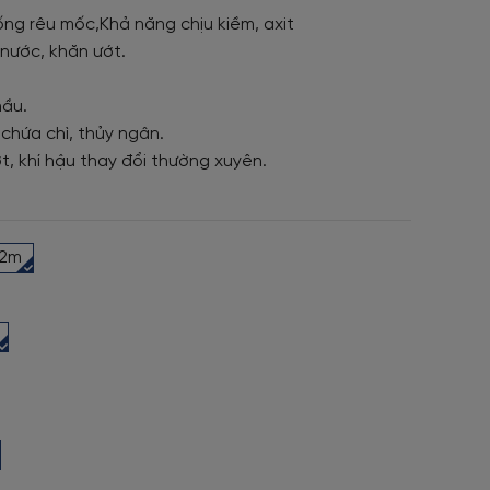
ng rêu mốc,Khả năng chịu kiềm, axit
nước, khăn ướt.
mầu.
 chứa chì, thủy ngân.
t, khí hậu thay đổi thường xuyên.
92m