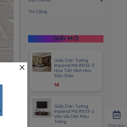
Dán Decal
Thi Công
GIẤY MỚI
Giấy Dán Tường
Imperial Mã 81012-3
Họa Tiết Hình Học
Độc Đáo
1đ
Giấy Dán Tường
Imperial Mã 81013-2
Vân Vải Dệt Màu
Trắng
Đặt lịch