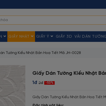
ÀN
GIẤY NHẬT
GIẤY Ý
GIẤY 3D
VẢI DÁN TƯỜN
án Tường Kiểu Nhật Bản Hoạ Tiết Mã JH-0028
Giấy Dán Tường Kiểu Nhật Bả
1đ
2đ
-50%
Giấy Dán Tường Kiểu Nhật Bản Hoạ Tiết 
Đặc tính vật liệu: