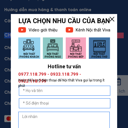
Hướng dẫn mua hàng & thanh toán online
Câu hỏi thường gặp
CHÍNH SÁCH
Chính sách bảo hành
Chính sách đổi trả
Chính sách bảo mật
Chính sách trả góp
Đặt lịch
Chính sách giao hàng & lắp đặt
Chính sách thu thập & xử lý dữ liệu