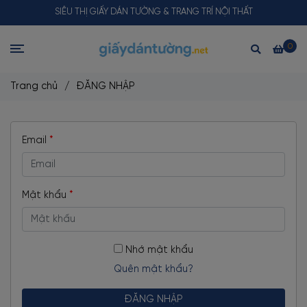
SIÊU THỊ GIẤY DÁN TƯỜNG & TRANG TRÍ NỘI THẤT
0
Trang chủ
/
ĐĂNG NHẬP
Email
*
Mật khẩu
*
Nhớ mật khẩu
Quên mật khẩu?
ĐĂNG NHẬP