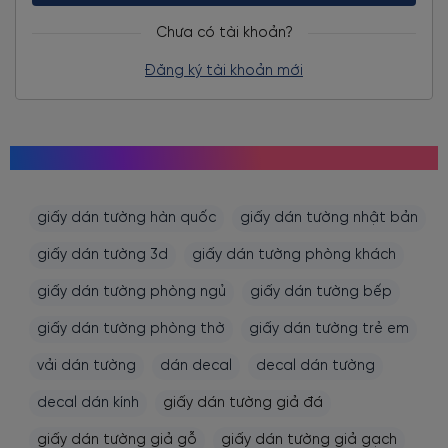
Chưa có tài khoản?
Đăng ký tài khoản mới
MỌI NGƯỜI CŨNG TÌM KIẾM
giấy dán tường hàn quốc
giấy dán tường nhật bản
giấy dán tường 3d
giấy dán tường phòng khách
giấy dán tường phòng ngủ
giấy dán tường bếp
giấy dán tường phòng thờ
giấy dán tường trẻ em
vải dán tường
dán decal
decal dán tường
decal dán kính
giấy dán tường giả đá
giấy dán tường giả gỗ
giấy dán tường giả gạch