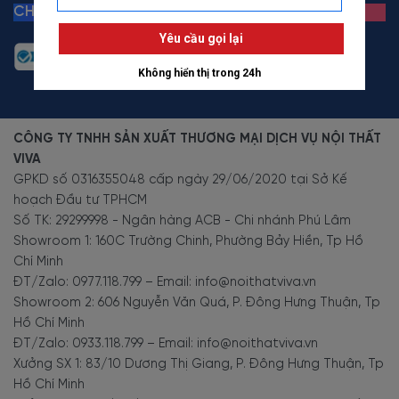
CHỨNG NHẬN
CÔNG TY TNHH SẢN XUẤT THƯƠNG MẠI DỊCH VỤ NỘI THẤT
VIVA
GPKD số 0316355048 cấp ngày 29/06/2020 tại Sở Kế
hoạch Đầu tư TPHCM
Số TK: 29299998 - Ngân hàng ACB - Chi nhánh Phú Lâm
Showroom 1: 160C Trường Chinh, Phường Bảy Hiền, Tp Hồ
Chí Minh
ĐT/Zalo: 0977.118.799 – Email: info@noithatviva.vn
Showroom 2: 606 Nguyễn Văn Quá, P. Đông Hưng Thuận, Tp
Hồ Chí Minh
ĐT/Zalo: 0933.118.799 – Email: info@noithatviva.vn
Xưởng SX 1: 83/10 Dương Thị Giang, P. Đông Hưng Thuận, Tp
Hồ Chí Minh