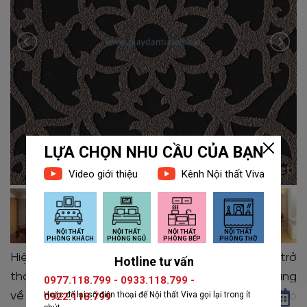
Hiện nay,
giấy dán tường phòng thờ
đang trở
thành xu hướng trang trí phổ biến. Nhờ sự đa dạng
về mẫu mã, họa tiết trang nhã và khả năng tạo