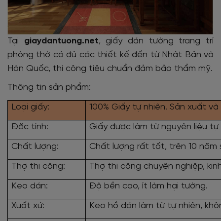
Tại
giaydantuong.net
, giấy dán tường trang trí
phòng thờ có đủ các thiết kế đến từ Nhật Bản và
Hàn Quốc, thi công tiêu chuẩn đảm bảo thẩm mỹ.
Thông tin sản phẩm:
Loại giấy:
100% Giấy tự nhiên. Sản xuất và
Đặc tính:
Giấy được làm từ nguyên liệu t
Chất lượng:
Chất lượng rất tốt, trên 10 năm
Thợ thi công:
Thợ thi công chuyên nghiệp, kin
Keo dán:
Độ bền cao, ít làm hại tường.
Xuất xứ:
Keo hồ dán làm từ tự nhiên, khô