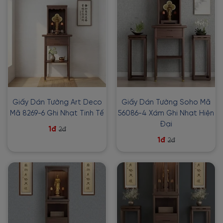
Giấy Dán Tường Art Deco
Giấy Dán Tường Soho Mã
Mã 8269-6 Ghi Nhạt Tinh Tế
56086-4 Xám Ghi Nhạt Hiện
Đại
1đ
2đ
1đ
2đ