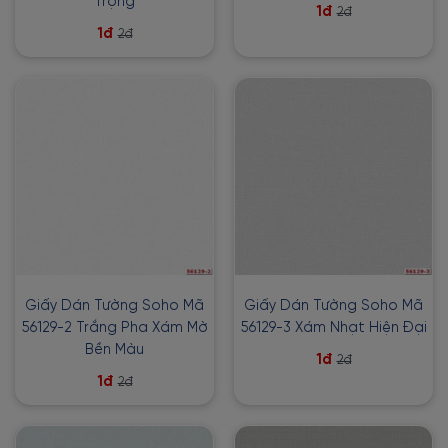
Trọng
1đ
2đ
1đ
2đ
Giấy Dán Tường Soho Mã
Giấy Dán Tường Soho Mã
56129-2 Trắng Pha Xám Mờ
56129-3 Xám Nhạt Hiện Đại
Bền Màu
1đ
2đ
1đ
2đ