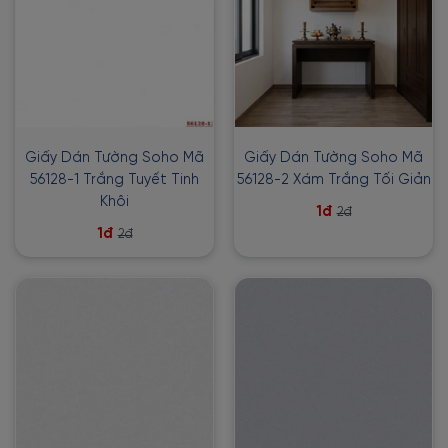
Giấy Dán Tường Soho Mã
Giấy Dán Tường Soho Mã
56128-1 Trắng Tuyết Tinh
56128-2 Xám Trắng Tối Giản
Khôi
1đ
2đ
1đ
2đ