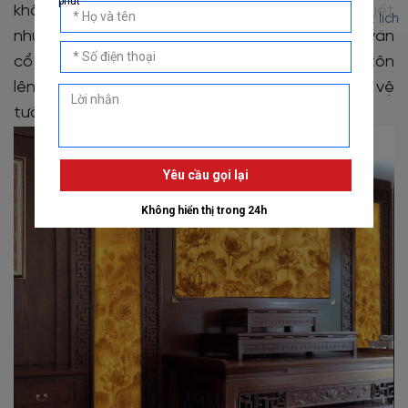
không gian trang trọng, ấm cúng. Với các họa tiết
Đặt lịch
như vân gỗ, hoa sen, chữ thư pháp hay hoa văn
cổ điển, giấy dán tường phòng thờ không chỉ tôn
lên vẻ đẹp trang nghiêm mà còn giúp bảo vệ
tường và tăng tính thẩm mỹ cho căn phòng.