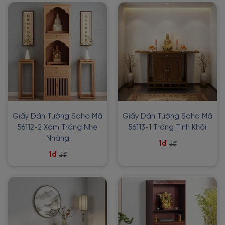
Giấy Dán Tường Soho Mã
Giấy Dán Tường Soho Mã
56112-2 Xám Trắng Nhẹ
56113-1 Trắng Tinh Khôi
Nhàng
1đ
2đ
1đ
2đ