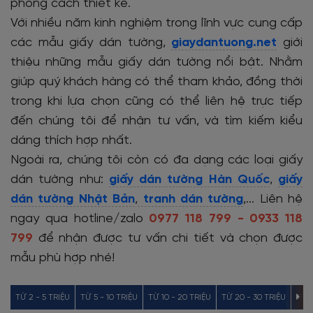
phong cách thiết kế.
Với nhiều năm kinh nghiệm trong lĩnh vực cung cấp
các mẫu giấy dán tường,
giaydantuong.net
giới
thiệu những mẫu giấy dán tường nổi bật. Nhằm
giúp quý khách hàng có thể tham khảo, đồng thời
trong khi lựa chọn cũng có thể liên hệ trực tiếp
đến chúng tôi để nhận tư vấn, và tìm kiếm kiểu
dáng thích hợp nhất.
Ngoài ra, chúng tôi còn có đa dạng các loại giấy
dán tường như:
giấy dán tường Hàn Quốc
,
giấy
dán tường Nhật Bản
,
tranh dán tường
,... Liên hệ
ngay qua hotline/zalo
0977 118 799 - 0933 118
799
để nhận được tư vấn chi tiết và chọn được
mẫu phù hợp nhé!
TỪ 2 - 5 TRIỆU
TỪ 5 - 10 TRIỆU
TỪ 10 - 20 TRIỆU
TỪ 20 - 30 TRIỆU
TỪ 3