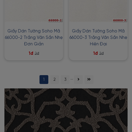
Giấy Dán Tường Soho Mã
Giấy Dán Tường Soho Mã
66000-2 Trắng Vân Sần Nhẹ
66000-3 Trắng Vân Sần Nhẹ
Đơn Giản
Hiện Đại
1đ
1đ
2đ
2đ
...
1
2
3