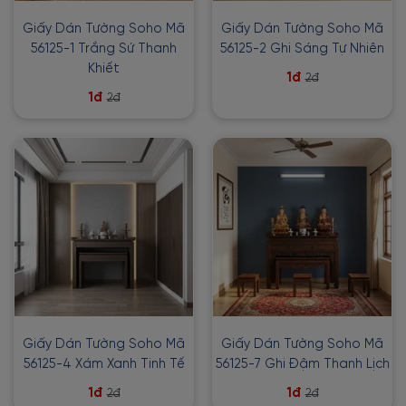
Giấy Dán Tường Soho Mã
Giấy Dán Tường Soho Mã
56125-1 Trắng Sứ Thanh
56125-2 Ghi Sáng Tự Nhiên
Khiết
1đ
2đ
1đ
2đ
Giấy Dán Tường Soho Mã
Giấy Dán Tường Soho Mã
56125-4 Xám Xanh Tinh Tế
56125-7 Ghi Đậm Thanh Lịch
1đ
1đ
2đ
2đ