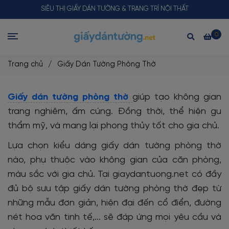
SIÊU THỊ GIẤY DÁN TƯỜNG & TRANG TRÍ NỘI THẤT
0
Trang chủ
/
Giấy Dán Tường Phòng Thờ
Giấy dán tường phòng thờ
giúp tạo không gian
trang nghiêm, ấm cúng. Đồng thời, thể hiện gu
thẩm mỹ, và mang lại phong thủy tốt cho gia chủ.
Lựa chọn kiểu dáng giấy dán tường phòng thờ
nào, phụ thuộc vào không gian của căn phòng,
màu sắc với gia chủ. Tại giaydantuong.net có đầy
đủ bộ sưu tập giấy dán tường phòng thờ đẹp từ
những mẫu đơn giản, hiện đại đến cổ điển, đường
nét hoa văn tinh tế,... sẽ đáp ứng mọi yêu cầu và