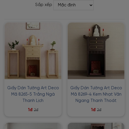
Sắp xếp
Giấy Dán Tường Art Deco
Giấy Dán Tường Art Deco
Mã 8265-5 Trắng Ngà
Mã 8269-4 Kem Nhạt Vân
Thanh Lịch
Ngang Thanh Thoát
1đ
1đ
2đ
2đ