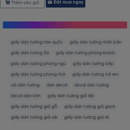
Đặt mua ngay
Thêm vào giỏ
MỌI NGƯỜI CŨNG TÌM KIẾM
giấy dán tường hàn quốc
giấy dán tường nhật bản
giấy dán tường 3d
giấy dán tường phòng khách
giấy dán tường phòng ngủ
giấy dán tường bếp
giấy dán tường phòng thờ
giấy dán tường trẻ em
vải dán tường
dán decal
decal dán tường
decal dán kính
giấy dán tường giả đá
giấy dán tường giả gỗ
giấy dán tường giả gạch
giấy dán tường giả vải
giấy dán tường giá rẻ