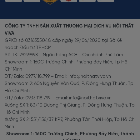
CÔNG TY TNHH SẢN XUẤT THƯƠNG MẠI DỊCH VỤ NỘI THẤT
VIVA
GPKD số 0316355048 cấp ngày 29/06/2020 tại Sở Kế
hoạch Đầu tư TPHCM
Số TK: 29299998 - Ngân hàng ACB - Chi nhánh Phú Lâm
Showroom 1: 160C Trường Chinh, Phường Bảy Hiền, Tp Hồ
Chí Minh
ĐT/Zalo: 0977.118.799 – Email: info@noithatviva.vn
Showroom 2: 606 Nguyễn Văn Quá, P. Đông Hưng Thuận, Tp
Hồ Chí Minh
ĐT/Zalo: 0933.118.799 – Email: info@noithatviva.vn
Xưởng SX 1: 83/10 Dương Thị Giang, P. Đông Hưng Thuận, Tp
Hồ Chí Minh
Xưởng SX 2: 551/156/37 KP7, Phường Tân Thới Hiệp, Tp Hồ Chí
Minh
Showroom 1: 160C Trường Chinh, Phường Bảy Hiền, thành