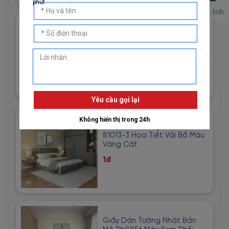
Đặt lịch
Giấy Dán Tường Imperial Mã
81013-2 Vân Vải Dệt Màu
Trắng
1đ
Giấy Dán Tường Imperial Mã
81013-3 Hoạ Tiết Vải Bố Màu
Vàng Cát
1đ
Giấy Dán Tường Nhật Bản