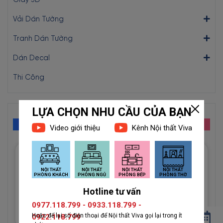
Giấy 3D
Vải Dán Tường
Tranh Dán Tường
Dán Decal
Thi Công
GIẤY MỚI
Giấy Dán Tường Imperial Mã
81012-3 Họa Tiết Hình Học
Độc Đáo
1đ