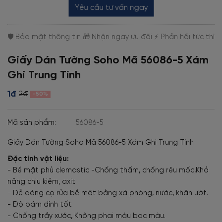
Yêu cầu tư vấn ngay
Giấy Dán Tường Soho Mã 56086-5 Xám
Ghi Trung Tính
1đ
2đ
-50%
Mã sản phẩm:
56086-5
Giấy Dán Tường Soho Mã 56086-5 Xám Ghi Trung Tính
Đặc tính vật liệu:
- Bề mặt phủ clemastic -Chống thấm, chống rêu mốc,Khả
năng chịu kiềm, axit
- Dễ dàng cọ rửa bề mặt bằng xà phòng, nước, khăn ướt.
- Độ bám dính tốt
- Chống trầy xước, Không phai màu bạc màu.