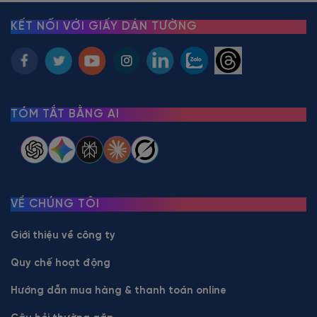
KẾT NỐI VỚI GIẤY DÁN TƯỜNG
TÓM TẮT BẰNG AI
VỀ CHÚNG TÔI
Giới thiệu về công ty
Quy chế hoạt động
Hướng dẫn mua hàng & thanh toán online