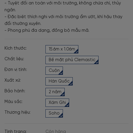
- Tuyệt đối an toàn với môi trường, không chứa chì, thủy
ngân.
- Đặc biệt thích nghi với môi trường ẩm ướt, khí hậu thay
đổi thường xuyên.
- Phong phú đa dạng, đồng bộ mẫu mã.
Kích thước:
15.6m x 1.06m
Chất liệu:
Bề mặt phủ Clemastic
Đơn vị tính:
Cuộn
Xuất xứ:
Hàn Quốc
Bảo hành:
2 năm
Màu sắc:
Xám Ghi
Thương hiệu:
Soho
Tình trạng:
Còn hàng