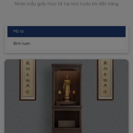
 tế tại nhà trước khi đặt hàng
Thợ dán tường lành nghề
Mô tả
Bình luận