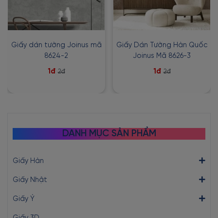
Giấy dán tường Joinus mã
Giấy Dán Tường Hàn Quốc
8624-2
Joinus Mã 8626-3
1đ
1đ
2đ
2đ
DANH MỤC SẢN PHẨM
Giấy Hàn
Giấy Nhật
Giấy Ý