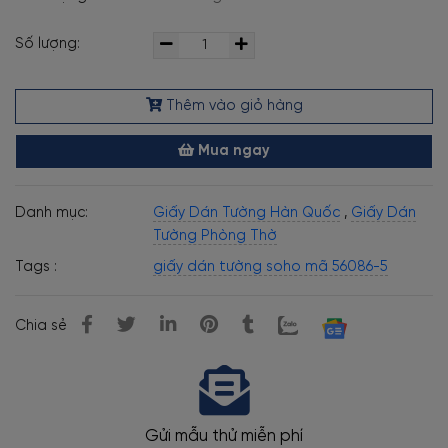
Số lượng:
Thêm vào giỏ hàng
Mua ngay
Danh mục:
Giấy Dán Tường Hàn Quốc
,
Giấy Dán
Tường Phòng Thờ
Tags :
giấy dán tường soho mã 56086-5
Chia sẻ
mẫu thử miễn phí
Thi công c