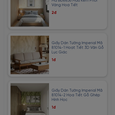
Mã Bb8856 Màu Kem Phối
Vàng Hoạ Tiết
2đ
Giấy Dán Tường Imperial Mã
81014-1 Hoạt Tiết 3D Vân Gỗ
Lục Giác
1đ
Giấy Dán Tường Imperial Mã
81014-2 Họa Tiết Gỗ Ghép
Hình Học
1đ