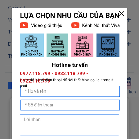
Giấy 3D
Vải Dán Tường
Tranh Dán Tường
Dán Decal
Thi Công
GIẤY MỚI
Đặt lịch
Giấy Dán Tường Imperial Mã
81012-3 Họa Tiết Hình Học
Độc Đáo
1đ