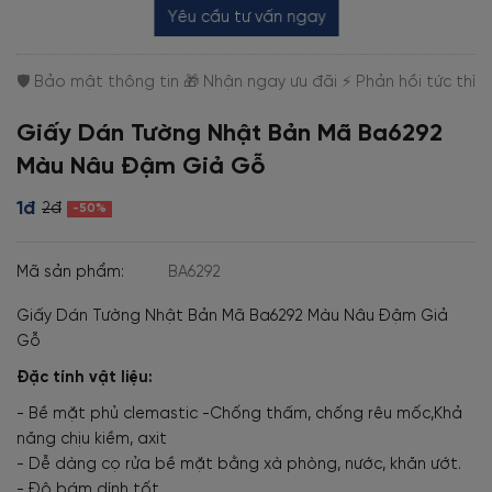
Yêu cầu tư vấn ngay
Giấy Dán Tường Nhật Bản Mã Ba6292
Màu Nâu Đậm Giả Gỗ
1đ
2đ
-50%
Mã sản phẩm:
BA6292
Giấy Dán Tường Nhật Bản Mã Ba6292 Màu Nâu Đậm Giả
Gỗ
Đặc tính vật liệu:
- Bề mặt phủ clemastic -Chống thấm, chống rêu mốc,Khả
năng chịu kiềm, axit
- Dễ dàng cọ rửa bề mặt bằng xà phòng, nước, khăn ướt.
- Độ bám dính tốt