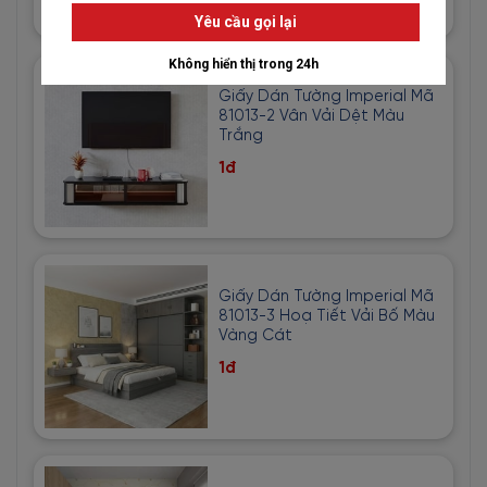
Giấy Dán Tường Imperial Mã
81013-2 Vân Vải Dệt Màu
Trắng
1đ
Giấy Dán Tường Imperial Mã
81013-3 Hoạ Tiết Vải Bố Màu
Vàng Cát
1đ