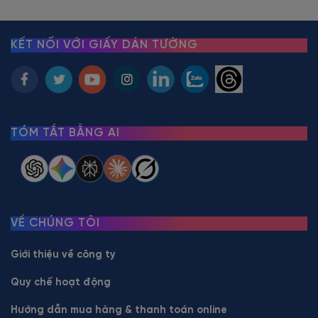
KẾT NỐI VỚI GIẤY DÁN TƯỜNG
TÓM TẮT BẰNG AI
VỀ CHÚNG TÔI
Giới thiệu về công ty
Quy chế hoạt động
Hướng dẫn mua hàng & thanh toán online