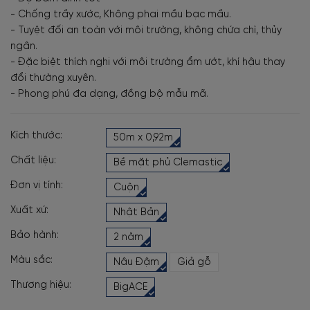
- Chống trầy xước, Không phai mầu bạc mầu.
- Tuyệt đối an toàn với môi trường, không chứa chì, thủy
ngân.
- Đặc biệt thích nghi với môi trường ẩm ướt, khí hậu thay
đổi thường xuyên.
- Phong phú đa dạng, đồng bộ mẫu mã.
Kích thước:
50m x 0,92m
Chất liệu:
Bề mặt phủ Clemastic
Đơn vị tính:
Cuộn
Xuất xứ:
Nhật Bản
Bảo hành:
2 năm
Màu sắc:
Nâu Đậm
Giả gỗ
Thương hiệu:
BigACE