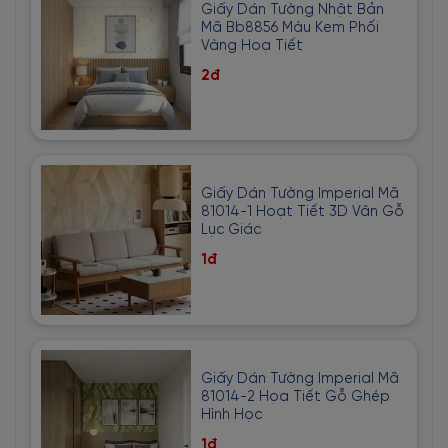
Giấy Dán Tường Nhật Bản
Mã Bb8856 Màu Kem Phối
Vàng Hoạ Tiết
2đ
Giấy Dán Tường Imperial Mã
81014-1 Hoạt Tiết 3D Vân Gỗ
Lục Giác
1đ
Giấy Dán Tường Imperial Mã
81014-2 Họa Tiết Gỗ Ghép
Hình Học
1đ