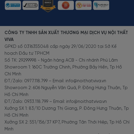
CÔNG TY TNHH SẢN XUẤT THƯƠNG MẠI DỊCH VỤ NỘI THẤT
VIVA
GPKD số 0316355048 cấp ngày 29/06/2020 tại Sở Kế
hoạch Đầu tư TPHCM
Số TK: 29299998 - Ngân hàng ACB - Chi nhánh Phú Lâm
Showroom 1: 160C Trường Chinh, Phường Bảy Hiền, Tp Hồ
Chí Minh
ĐT/Zalo: 0977.118.799 – Email: info@noithatviva.vn
Showroom 2: 606 Nguyễn Văn Quá, P. Đông Hưng Thuận, Tp
Hồ Chí Minh
ĐT/Zalo: 0933.118.799 – Email: info@noithatviva.vn
Xưởng SX 1: 83/10 Dương Thị Giang, P. Đông Hưng Thuận, Tp
Hồ Chí Minh
Xưởng SX 2: 551/156/37 KP7, Phường Tân Thới Hiệp, Tp Hồ Chí
Minh