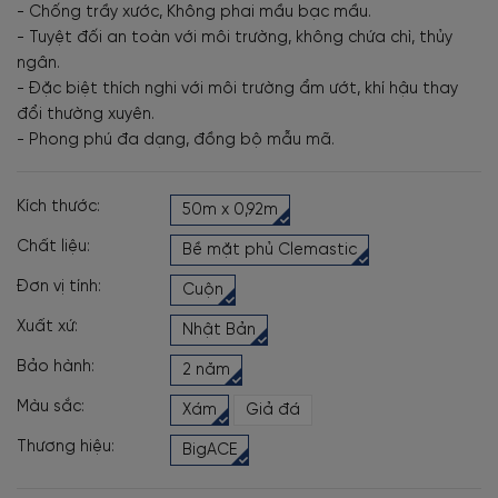
- Chống trầy xước, Không phai mầu bạc mầu.
- Tuyệt đối an toàn với môi trường, không chứa chì, thủy
ngân.
- Đặc biệt thích nghi với môi trường ẩm ướt, khí hậu thay
đổi thường xuyên.
- Phong phú đa dạng, đồng bộ mẫu mã.
Kích thước:
50m x 0,92m
Chất liệu:
Bề mặt phủ Clemastic
Đơn vị tính:
Cuộn
Xuất xứ:
Nhật Bản
Bảo hành:
2 năm
Màu sắc:
Xám
Giả đá
Thương hiệu:
BigACE