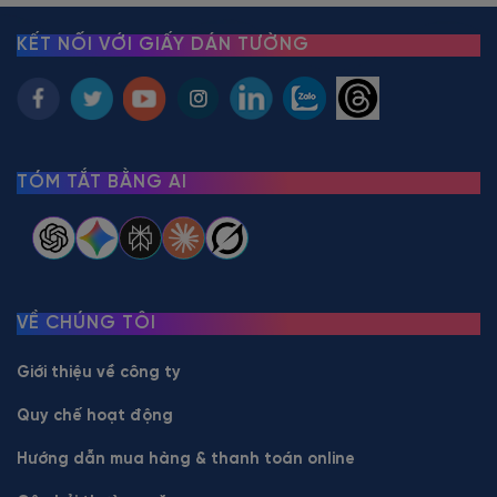
KẾT NỐI VỚI GIẤY DÁN TƯỜNG
TÓM TẮT BẰNG AI
VỀ CHÚNG TÔI
Giới thiệu về công ty
Quy chế hoạt động
Hướng dẫn mua hàng & thanh toán online