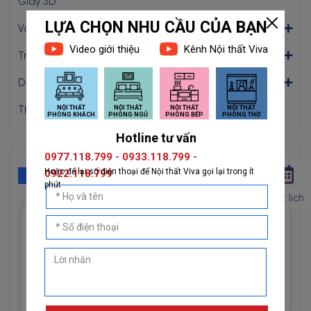
Giấy 3D
Vải Dán Tường
Tranh Dán Tường
Dán Decal
Thi Công
GIẤY MỚI
Đặt lịch
Giấy Dán Tường Imperial Mã
81012-3 Họa Tiết Hình Học
Độc Đáo
1đ