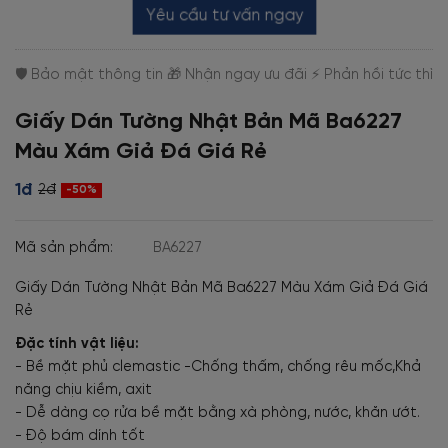
Yêu cầu tư vấn ngay
Giấy Dán Tường Nhật Bản Mã Ba6227
Màu Xám Giả Đá Giá Rẻ
1đ
2đ
-50%
Mã sản phẩm:
BA6227
Giấy Dán Tường Nhật Bản Mã Ba6227 Màu Xám Giả Đá Giá
Rẻ
Đặc tính vật liệu:
- Bề mặt phủ clemastic -Chống thấm, chống rêu mốc,Khả
năng chịu kiềm, axit
- Dễ dàng cọ rửa bề mặt bằng xà phòng, nước, khăn ướt.
- Độ bám dính tốt