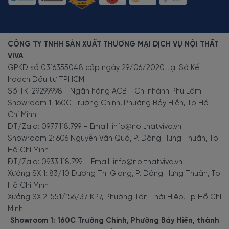
CÔNG TY TNHH SẢN XUẤT THƯƠNG MẠI DỊCH VỤ NỘI THẤT
VIVA
GPKD số 0316355048 cấp ngày 29/06/2020 tại Sở Kế
hoạch Đầu tư TPHCM
Số TK: 29299998 - Ngân hàng ACB - Chi nhánh Phú Lâm
Showroom 1: 160C Trường Chinh, Phường Bảy Hiền, Tp Hồ
Chí Minh
ĐT/Zalo: 0977.118.799 – Email: info@noithatviva.vn
Showroom 2: 606 Nguyễn Văn Quá, P. Đông Hưng Thuận, Tp
Hồ Chí Minh
ĐT/Zalo: 0933.118.799 – Email: info@noithatviva.vn
Xưởng SX 1: 83/10 Dương Thị Giang, P. Đông Hưng Thuận, Tp
Hồ Chí Minh
Xưởng SX 2: 551/156/37 KP7, Phường Tân Thới Hiệp, Tp Hồ Chí
Minh
Showroom 1: 160C Trường Chinh, Phường Bảy Hiền, thành