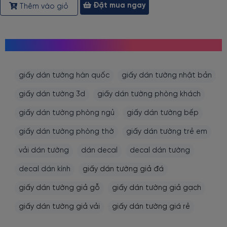
Đặt mua ngay
Thêm vào giỏ
MỌI NGƯỜI CŨNG TÌM KIẾM
giấy dán tường hàn quốc
giấy dán tường nhật bản
giấy dán tường 3d
giấy dán tường phòng khách
giấy dán tường phòng ngủ
giấy dán tường bếp
giấy dán tường phòng thờ
giấy dán tường trẻ em
vải dán tường
dán decal
decal dán tường
decal dán kính
giấy dán tường giả đá
giấy dán tường giả gỗ
giấy dán tường giả gạch
giấy dán tường giả vải
giấy dán tường giá rẻ