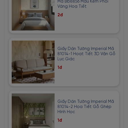
Mã Bb8856 Màu Kem Phối
Vàng Hoạ Tiết
2đ
Giấy Dán Tường Imperial Mã
81014-1 Hoạt Tiết 3D Vân Gỗ
Lục Giác
1đ
Giấy Dán Tường Imperial Mã
81014-2 Họa Tiết Gỗ Ghép
Hình Học
1đ