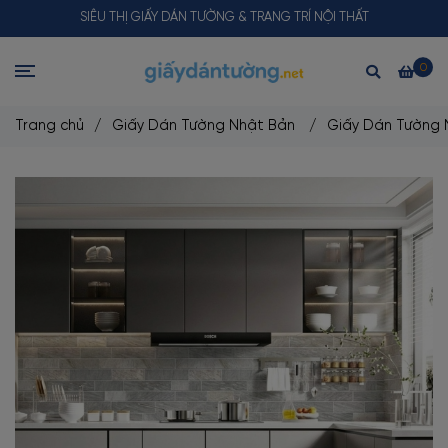
SIÊU THỊ GIẤY DÁN TƯỜNG & TRANG TRÍ NỘI THẤT
0
Trang chủ
/
Giấy Dán Tường Nhật Bản
/
Giấy Dán Tường 