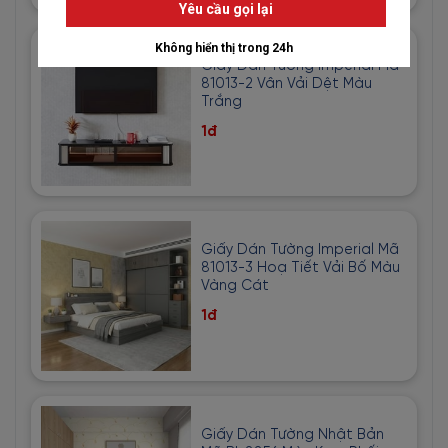
Giấy Dán Tường Imperial Mã
81013-2 Vân Vải Dệt Màu
Trắng
1đ
Giấy Dán Tường Imperial Mã
81013-3 Hoạ Tiết Vải Bố Màu
Vàng Cát
1đ
Giấy Dán Tường Nhật Bản