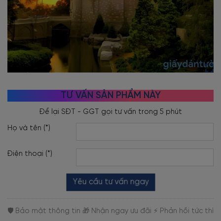
TƯ VẤN SẢN PHẨM NÀY
Họ và tên (*)
Điện thoại (*)
Yêu cầu tư vấn ngay