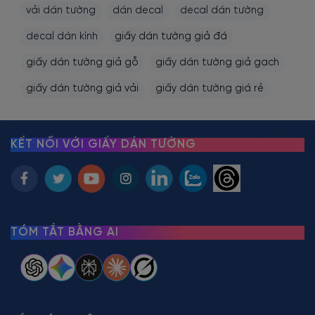
vải dán tường
dán decal
decal dán tường
decal dán kính
giấy dán tường giả đá
giấy dán tường giả gỗ
giấy dán tường giả gạch
giấy dán tường giả vải
giấy dán tường giá rẻ
KẾT NỐI VỚI GIẤY DÁN TƯỜNG
TÓM TẮT BẰNG AI