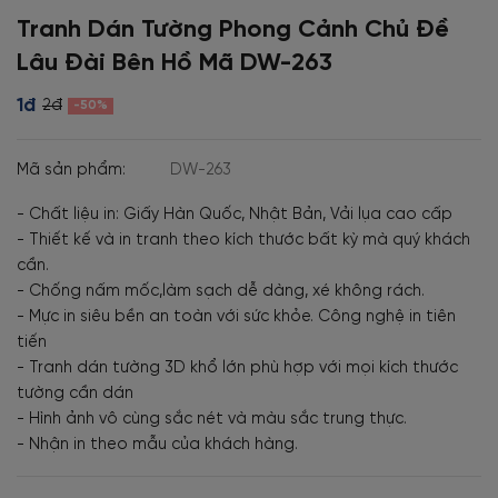
Tranh Dán Tường Phong Cảnh Chủ Đề
Lâu Đài Bên Hồ Mã DW-263
1đ
2đ
-50%
Mã sản phẩm:
DW-263
- Chất liệu in: Giấy Hàn Quốc, Nhật Bản, Vải lụa cao cấp
- Thiết kế và in tranh theo kích thước bất kỳ mà quý khách
cần.
- Chống nấm mốc,làm sạch dễ dàng, xé không rách.
- Mực in siêu bền an toàn với sức khỏe. Công nghệ in tiên
tiến
- Tranh dán tường 3D khổ lớn phù hợp với mọi kích thước
tường cần dán
- Hình ảnh vô cùng sắc nét và màu sắc trung thực.
- Nhận in theo mẫu của khách hàng.