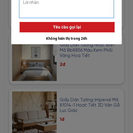
Vàng Cát
1đ
Giấy Dán Tường Nhật Bản
Mã Bb8856 Màu Kem Phối
Vàng Hoạ Tiết
2đ
Giấy Dán Tường Imperial Mã
81014-1 Hoạt Tiết 3D Vân Gỗ
Lục Giác
1đ