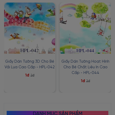
Giấy Dán Tường 3D Cho Bé
Giấy Dán Tường Hoạt Hình
Vải Lụa Cao Cấp - HPL-042
Cho Bé Chất Liệu In Cao
Cấp - HPL-044
1đ
2đ
1đ
2đ
DANH MỤC SẢN PHẨM