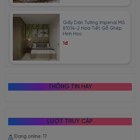
Giấy Dán Tường Imperial Mã
81014-2 Họa Tiết Gỗ Ghép
Hình Học
1đ
THÔNG TIN HAY
LƯỢT TRUY CẬP
Đang online: 17