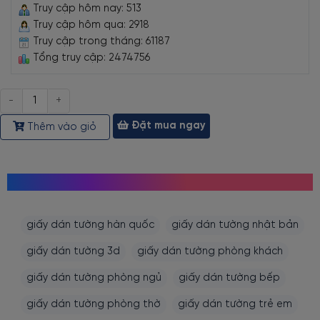
Truy cập hôm nay: 513
Truy cập hôm qua: 2918
Truy cập trong tháng: 61187
Tổng truy cập: 2474756
Số
lượng
Đặt mua ngay
Thêm vào giỏ
MỌI NGƯỜI CŨNG TÌM KIẾM
giấy dán tường hàn quốc
giấy dán tường nhật bản
giấy dán tường 3d
giấy dán tường phòng khách
giấy dán tường phòng ngủ
giấy dán tường bếp
giấy dán tường phòng thờ
giấy dán tường trẻ em