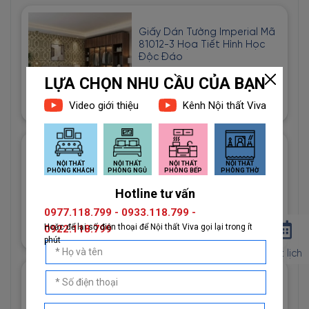
Giấy Dán Tường Imperial Mã
81012-3 Họa Tiết Hình Học
Độc Đáo
1đ
Giấy Dán Tường Imperial Mã
81013-2 Vân Vải Dệt Màu
Trắng
1đ
Đặt lịch
Giấy Dán Tường Imperial Mã
81013-3 Hoạ Tiết Vải Bố Màu