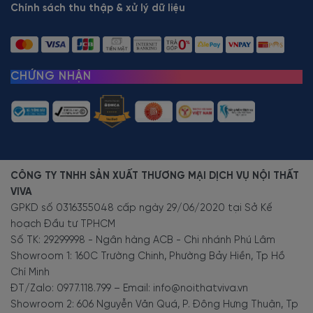
Chính sách thu thập & xử lý dữ liệu
CHỨNG NHẬN
CÔNG TY TNHH SẢN XUẤT THƯƠNG MẠI DỊCH VỤ NỘI THẤT
VIVA
GPKD số 0316355048 cấp ngày 29/06/2020 tại Sở Kế
hoạch Đầu tư TPHCM
Số TK: 29299998 - Ngân hàng ACB - Chi nhánh Phú Lâm
Showroom 1: 160C Trường Chinh, Phường Bảy Hiền, Tp Hồ
Chí Minh
ĐT/Zalo: 0977.118.799 – Email: info@noithatviva.vn
Showroom 2: 606 Nguyễn Văn Quá, P. Đông Hưng Thuận, Tp