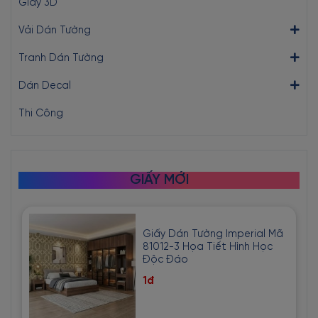
Giấy 3D
Vải Dán Tường
Tranh Dán Tường
Dán Decal
Thi Công
GIẤY MỚI
Giấy Dán Tường Imperial Mã
81012-3 Họa Tiết Hình Học
Độc Đáo
1đ