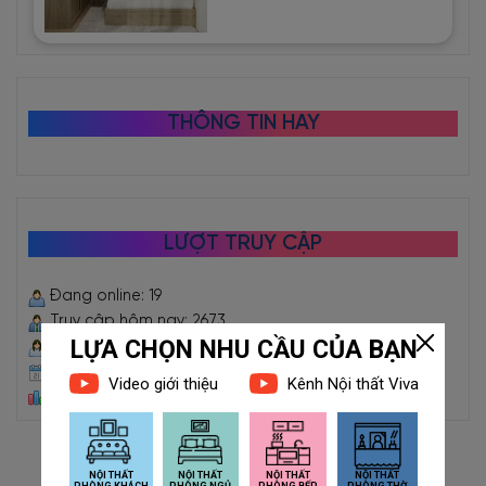
THÔNG TIN HAY
LƯỢT TRUY CẬP
Đang online: 19
Truy cập hôm nay: 2673
Truy cập hôm qua: 5068
Truy cập trong tháng: 60429
Tổng truy cập: 2473998