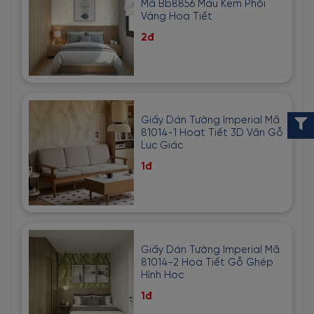
Mã Bb8856 Màu Kem Phối
Vàng Hoạ Tiết
2đ
Giấy Dán Tường Imperial Mã
81014-1 Hoạt Tiết 3D Vân Gỗ
Lục Giác
1đ
Giấy Dán Tường Imperial Mã
81014-2 Họa Tiết Gỗ Ghép
Hình Học
1đ