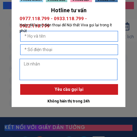
MỌI NGƯỜI CŨNG TÌM KIẾM
giấy dán tường hàn quốc
giấy dán tường nhật bản
giấy dán tường 3d
giấy dán tường phòng khách
Đặt lịch
giấy dán tường phòng ngủ
giấy dán tường bếp
giấy dán tường phòng thờ
giấy dán tường trẻ em
vải dán tường
dán decal
decal dán tường
decal dán kính
giấy dán tường giả đá
giấy dán tường giả gỗ
giấy dán tường giả gạch
giấy dán tường giả vải
giấy dán tường giá rẻ
KẾT NỐI VỚI GIẤY DÁN TƯỜNG