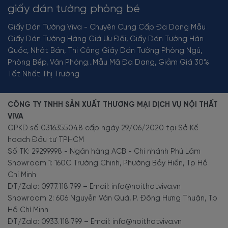
giấy dán tường phòng bé
Giấy Dán Tường Viva - Chuyên Cung Cấp Đa Dạng Mẫu
Giấy Dán Tường Hàng Giá Ưu Đãi, Giấy Dán Tường Hàn
Quốc, Nhật Bản, Thi Công Giấy Dán Tường Phòng Ngủ,
Phòng Bếp, Văn Phòng...Mẫu Mã Đa Dạng, Giảm Giá 30%
Tốt Nhất Thị Trường
CÔNG TY TNHH SẢN XUẤT THƯƠNG MẠI DỊCH VỤ NỘI THẤT
VIVA
GPKD số 0316355048 cấp ngày 29/06/2020 tại Sở Kế
hoạch Đầu tư TPHCM
Số TK: 29299998 - Ngân hàng ACB - Chi nhánh Phú Lâm
Showroom 1: 160C Trường Chinh, Phường Bảy Hiền, Tp Hồ
Chí Minh
ĐT/Zalo: 0977.118.799 – Email: info@noithatviva.vn
Showroom 2: 606 Nguyễn Văn Quá, P. Đông Hưng Thuận, Tp
Hồ Chí Minh
ĐT/Zalo: 0933.118.799 – Email: info@noithatviva.vn