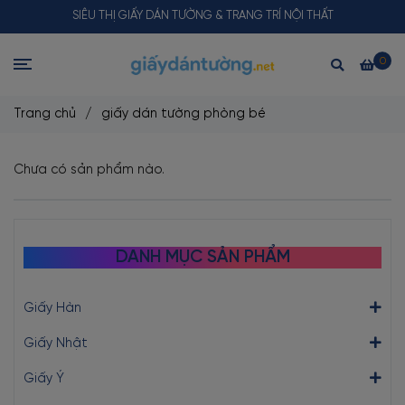
SIÊU THỊ GIẤY DÁN TƯỜNG & TRANG TRÍ NỘI THẤT
0
Trang chủ
/
giấy dán tường phòng bé
Chưa có sản phẩm nào.
DANH MỤC SẢN PHẨM
Giấy Hàn
Giấy Nhật
Giấy Ý