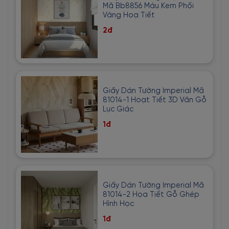
Mã Bb8856 Màu Kem Phối
Vàng Hoạ Tiết
2đ
Giấy Dán Tường Imperial Mã
81014-1 Hoạt Tiết 3D Vân Gỗ
Lục Giác
1đ
Giấy Dán Tường Imperial Mã
81014-2 Họa Tiết Gỗ Ghép
Hình Học
1đ