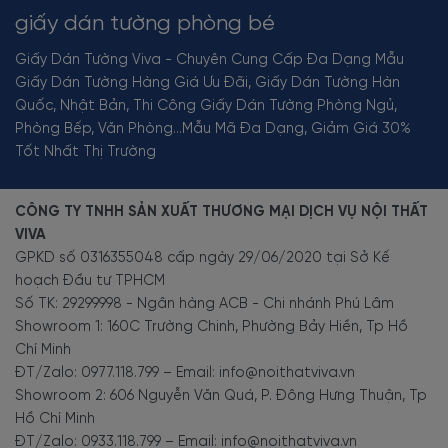
giấy dán tường phòng bé
Giấy Dán Tường Viva - Chuyên Cung Cấp Đa Dạng Mẫu
Giấy Dán Tường Hàng Giá Ưu Đãi, Giấy Dán Tường Hàn
Quốc, Nhật Bản, Thi Công Giấy Dán Tường Phòng Ngủ,
Phòng Bếp, Văn Phòng...Mẫu Mã Đa Dạng, Giảm Giá 30%
Tốt Nhất Thị Trường
CÔNG TY TNHH SẢN XUẤT THƯƠNG MẠI DỊCH VỤ NỘI THẤT
VIVA
GPKD số 0316355048 cấp ngày 29/06/2020 tại Sở Kế
hoạch Đầu tư TPHCM
Số TK: 29299998 - Ngân hàng ACB - Chi nhánh Phú Lâm
Showroom 1: 160C Trường Chinh, Phường Bảy Hiền, Tp Hồ
Chí Minh
ĐT/Zalo: 0977.118.799 – Email: info@noithatviva.vn
Showroom 2: 606 Nguyễn Văn Quá, P. Đông Hưng Thuận, Tp
Hồ Chí Minh
ĐT/Zalo: 0933.118.799 – Email: info@noithatviva.vn