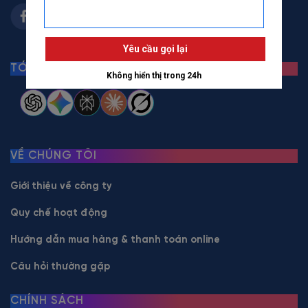
TÓM TẮT BẰNG AI
VỀ CHÚNG TÔI
Giới thiệu về công ty
Quy chế hoạt động
Hướng dẫn mua hàng & thanh toán online
Câu hỏi thường gặp
CHÍNH SÁCH