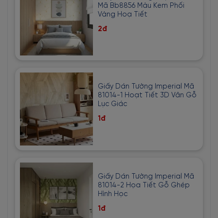
Mã Bb8856 Màu Kem Phối
Vàng Hoạ Tiết
2đ
Giấy Dán Tường Imperial Mã
81014-1 Hoạt Tiết 3D Vân Gỗ
Lục Giác
1đ
Giấy Dán Tường Imperial Mã
81014-2 Họa Tiết Gỗ Ghép
Hình Học
1đ