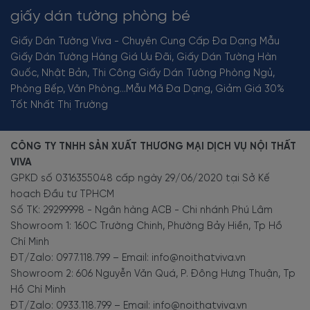
giấy dán tường phòng bé
Giấy Dán Tường Viva - Chuyên Cung Cấp Đa Dạng Mẫu
Giấy Dán Tường Hàng Giá Ưu Đãi, Giấy Dán Tường Hàn
Quốc, Nhật Bản, Thi Công Giấy Dán Tường Phòng Ngủ,
Phòng Bếp, Văn Phòng...Mẫu Mã Đa Dạng, Giảm Giá 30%
Tốt Nhất Thị Trường
CÔNG TY TNHH SẢN XUẤT THƯƠNG MẠI DỊCH VỤ NỘI THẤT
VIVA
GPKD số 0316355048 cấp ngày 29/06/2020 tại Sở Kế
hoạch Đầu tư TPHCM
Số TK: 29299998 - Ngân hàng ACB - Chi nhánh Phú Lâm
Showroom 1: 160C Trường Chinh, Phường Bảy Hiền, Tp Hồ
Chí Minh
ĐT/Zalo: 0977.118.799 – Email: info@noithatviva.vn
Showroom 2: 606 Nguyễn Văn Quá, P. Đông Hưng Thuận, Tp
Hồ Chí Minh
ĐT/Zalo: 0933.118.799 – Email: info@noithatviva.vn