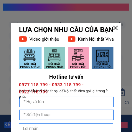
MỌI NGƯỜI CŨNG TÌM KIẾM
giấy dán tường hàn quốc
giấy dán tường nhật bản
giấy dán tường 3d
giấy dán tường phòng khách
giấy dán tường phòng ngủ
giấy dán tường bếp
giấy dán tường phòng thờ
giấy dán tường trẻ em
vải dán tường
dán decal
decal dán tường
decal dán kính
giấy dán tường giả đá
giấy dán tường giả gỗ
giấy dán tường giả gạch
giấy dán tường giả vải
giấy dán tường giá rẻ
Đặt lịch
KẾT NỐI VỚI GIẤY DÁN TƯỜNG