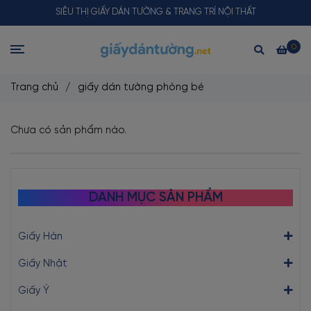
SIÊU THỊ GIẤY DÁN TƯỜNG & TRANG TRÍ NỘI THẤT
0
Trang chủ
/
giấy dán tường phòng bé
Chưa có sản phẩm nào.
DANH MỤC SẢN PHẨM
Giấy Hàn
Giấy Nhật
Giấy Ý