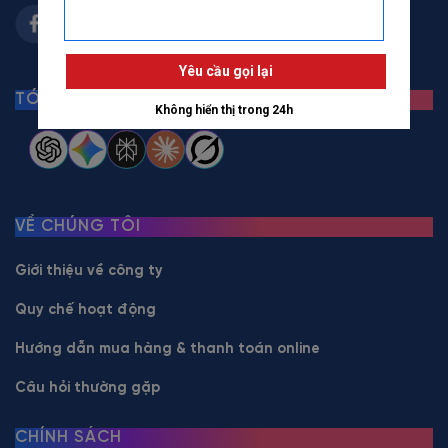
TÓM TẮT BẰNG AI
VỀ CHÚNG TÔI
Giới thiệu về công ty
Quy chế hoạt động
Hướng dẫn mua hàng & thanh toán online
Câu hỏi thường gặp
CHÍNH SÁCH