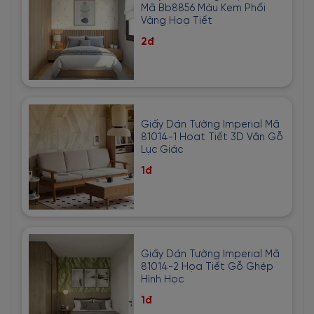
Mã Bb8856 Màu Kem Phối
Vàng Hoạ Tiết
2đ
Giấy Dán Tường Imperial Mã
81014-1 Hoạt Tiết 3D Vân Gỗ
Lục Giác
1đ
Giấy Dán Tường Imperial Mã
81014-2 Họa Tiết Gỗ Ghép
Hình Học
1đ