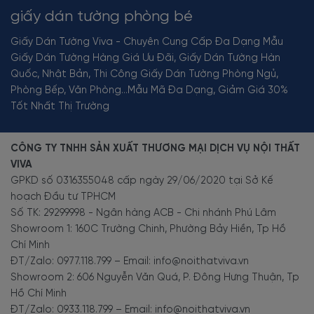
giấy dán tường phòng bé
Giấy Dán Tường Viva - Chuyên Cung Cấp Đa Dạng Mẫu
Giấy Dán Tường Hàng Giá Ưu Đãi, Giấy Dán Tường Hàn
Quốc, Nhật Bản, Thi Công Giấy Dán Tường Phòng Ngủ,
Phòng Bếp, Văn Phòng...Mẫu Mã Đa Dạng, Giảm Giá 30%
Tốt Nhất Thị Trường
CÔNG TY TNHH SẢN XUẤT THƯƠNG MẠI DỊCH VỤ NỘI THẤT
VIVA
GPKD số 0316355048 cấp ngày 29/06/2020 tại Sở Kế
hoạch Đầu tư TPHCM
Số TK: 29299998 - Ngân hàng ACB - Chi nhánh Phú Lâm
Showroom 1: 160C Trường Chinh, Phường Bảy Hiền, Tp Hồ
Chí Minh
ĐT/Zalo: 0977.118.799 – Email: info@noithatviva.vn
Showroom 2: 606 Nguyễn Văn Quá, P. Đông Hưng Thuận, Tp
Hồ Chí Minh
ĐT/Zalo: 0933.118.799 – Email: info@noithatviva.vn