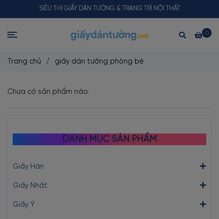
SIÊU THỊ GIẤY DÁN TƯỜNG & TRANG TRÍ NỘI THẤT
0
Trang chủ
/
giấy dán tường phòng bé
Chưa có sản phẩm nào.
DANH MỤC SẢN PHẨM
Giấy Hàn
Giấy Nhật
Giấy Ý