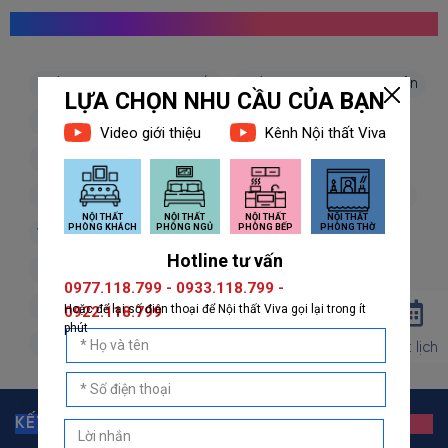
MỌI NGƯỜI CŨNG TÌM KIẾM
giấy dán tường hàn quốc
giấy dán tường nhật bản
giấy dán tường 3d
giấy dán tường phòng khách
giấy dán tường phòng ngủ
giấy dán tường bếp
giấy dán tường phòng thờ
giấy dán tường trẻ em
vải dán tường
dán decal
decal dán tường
decal dán kính
giấy dán tường giả đá
giấy dán tường giả gỗ
giấy dán tường giả gạch
giấy dán tường giả vải
giấy dán tường giá rẻ
Đặt lịch
KẾT NỐI VỚI GIẤY DÁN TƯỜNG