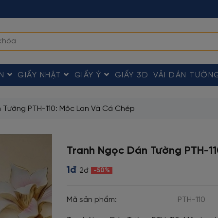
ÀN
GIẤY NHẬT
GIẤY Ý
GIẤY 3D
VẢI DÁN TƯỜN
 Tường PTH-110: Mộc Lan Và Cá Chép
Tranh Ngọc Dán Tường PTH-11
1đ
2đ
-50%
Mã sản phẩm:
PTH-110