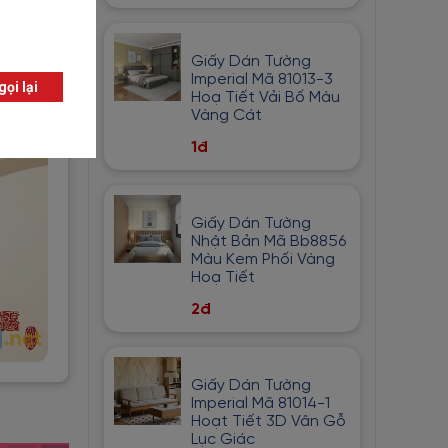
Giấy Dán Tường
Imperial Mã 81013-3
Hoạ Tiết Vải Bố Màu
Vàng Cát
1đ
Giấy Dán Tường
Nhật Bản Mã Bb8856
Màu Kem Phối Vàng
Hoạ Tiết
2đ
Giấy Dán Tường
Imperial Mã 81014-1
Hoạt Tiết 3D Vân Gỗ
Lục Giác