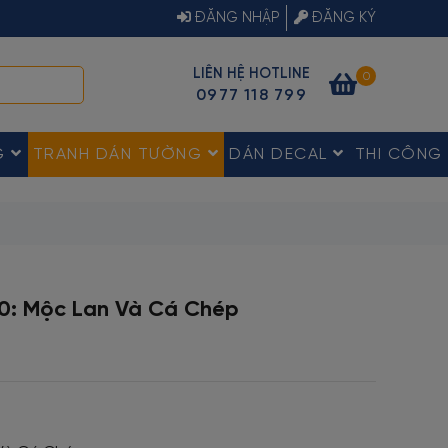
ĐĂNG NHẬP
ĐĂNG KÝ
LIÊN HỆ HOTLINE
0
0977 118 799
G
TRANH DÁN TƯỜNG
DÁN DECAL
THI CÔNG
0: Mộc Lan Và Cá Chép