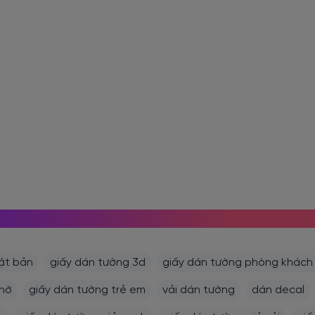
MỌI NGƯỜI CŨNG TÌM KIẾM
ật bản
giấy dán tường 3d
giấy dán tường phòng khách
thờ
giấy dán tường trẻ em
vải dán tường
dán decal