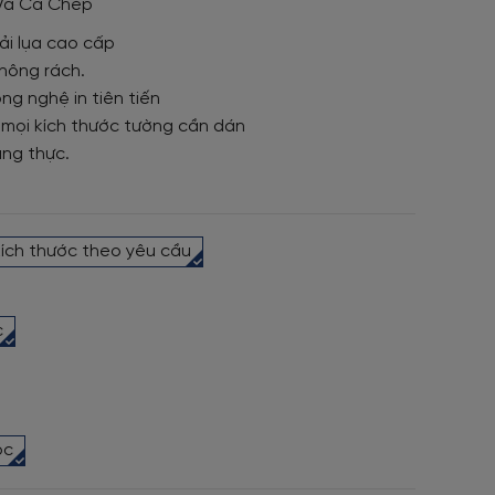
 Và Cá Chép
ải lụa cao cấp
hông rách.
ng nghệ in tiên tiến
 mọi kích thước tường cần dán
ung thực.
kích thước theo yêu cầu
c
ọc