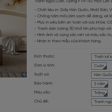
Tranh Ngọc Dán Tường PTH-110: Mộc Lan
- Chất liệu in: Giấy Hàn Quốc, Nhật Bản, V
- Chống nấm mốc,làm sạch dễ dàng, xé k
- Mực in siêu bền an toàn với sức khỏe. Cô
- Tranh dán tường 3D khổ lớn phù hợp với
- Hình ảnh vô cùng sắc nét và màu sắc tr
- Nhận in theo mẫu của khách hàng.
Kích thước:
Thiết kế 
Đơn vị tính:
Cuộn
Xuất xứ:
Hàn Quố
Bảo hành:
2 năm
Màu sắc:
Trắng
Chủ đề:
Tranh ng