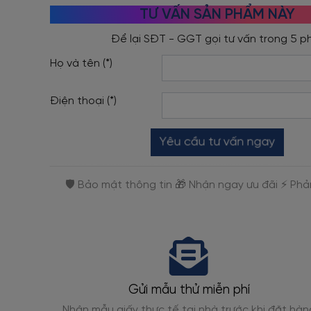
TƯ VẤN SẢN PHẨM NÀY
Họ và tên (*)
Điện thoại (*)
Yêu cầu tư vấn ngay
Gửi mẫu thử miễn phí
gỗ, giả
Nhận mẫu giấy thực tế tại nhà trước khi đặt hàn