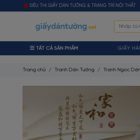
SIÊU THỊ GIẤY DÁN TƯỜNG & TRANG TRÍ NỘI THẤT
TẤT CẢ SẢN PHẨM
GIẤY H
Trang chủ
/
Tranh Dán Tường
/
Tranh Ngọc Dán