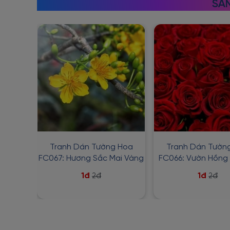
SẢN
Tranh Dán Tường Hoa
Tranh Dán Tườn
FC067: Hương Sắc Mai Vàng
FC066: Vườn Hồng
1đ
1đ
2đ
2đ