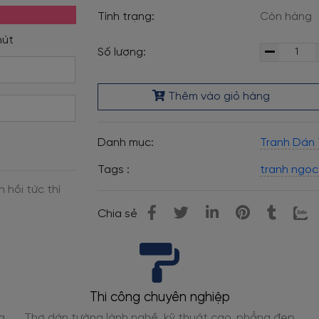
Tình trạng:
Còn hàng
Số lượng:
Thêm vào giỏ hàng
Danh mục:
Tranh Dán
Tags :
tranh ngọc
Chia sẻ
Thi công chuyên nghiệp
g
Thợ dán tường lành nghề, kỹ thuật cao, phẳng đẹp