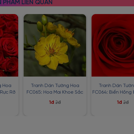
 PHẨM LIÊN QUAN
g Hoa
Tranh Dán Tường Hoa
Tranh Dán Tườ
 Rực Rỡ
FC065: Hoa Mai Khoe Sắc
FC064: Biển Hồng
1đ
1đ
2đ
2đ