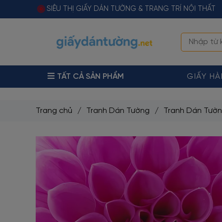
SIÊU THỊ GIẤY DÁN TƯỜNG & TRANG TRÍ NỘI THẤT
TẤT CẢ SẢN PHẨM
GIẤY H
Trang chủ
/
Tranh Dán Tường
/
Tranh Dán Tườ