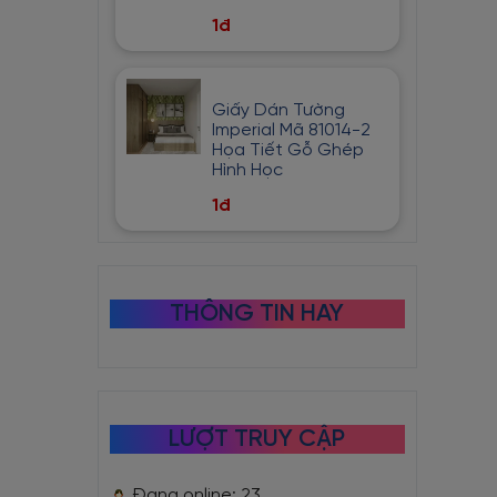
1đ
Giấy Dán Tường
Imperial Mã 81014-2
Họa Tiết Gỗ Ghép
Hình Học
1đ
THÔNG TIN HAY
LƯỢT TRUY CẬP
Đang online: 23