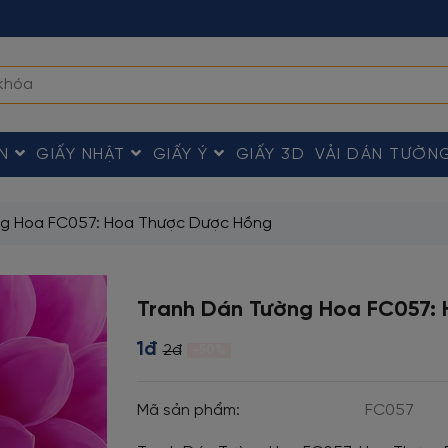
ÀN
GIẤY NHẬT
GIẤY Ý
GIẤY 3D
VẢI DÁN TƯỜN
ng Hoa FC057: Hoa Thược Dược Hồng
Tranh Dán Tường Hoa FC057:
1đ
2đ
-50%
Mã sản phẩm:
FC057