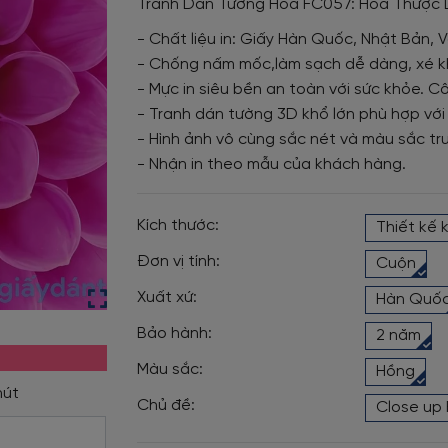
Tranh Dán Tường Hoa FC057: Hoa Thược
- Chất liệu in: Giấy Hàn Quốc, Nhật Bản, V
- Chống nấm mốc,làm sạch dễ dàng, xé k
- Mực in siêu bền an toàn với sức khỏe. Cô
- Tranh dán tường 3D khổ lớn phù hợp với
- Hình ảnh vô cùng sắc nét và màu sắc tr
- Nhận in theo mẫu của khách hàng.
Kích thước:
Thiết kế 
Đơn vị tính:
Cuộn
Xuất xứ:
Hàn Quố
Bảo hành:
2 năm
Màu sắc:
Hồng
Chủ đề:
Close up 