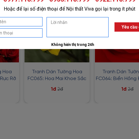
g Hoa
Tranh Dán Tường Hoa
Tranh Dán Tườ
 Rực Rỡ
FC065: Hoa Mai Khoe Sắc
FC064: Biển Hồng
1đ
1đ
2đ
2đ