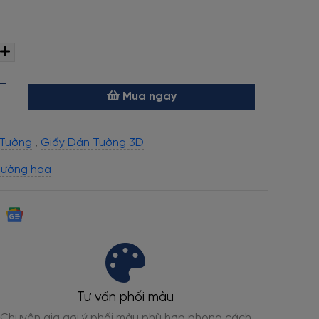
Mua ngay
 Tường
,
Giấy Dán Tường 3D
tường hoa
Chất liệu an toàn
phong cách
Đạt chuẩn không VOC, an toàn cho trẻ em 