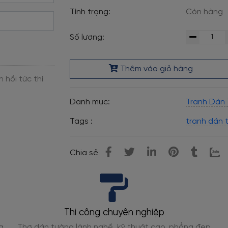
Tình trạng:
Còn hàng
Số lượng:
Thêm vào giỏ hàng
Danh mục:
Tranh Dán
Tags :
tranh dán 
Chia sẻ
nghiệp
Tư vấn phối màu
uật cao, phẳng đẹp
Chuyên gia gợi ý phối màu phù hợp 