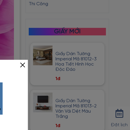
Thi Công
GIẤY MỚI
Giấy Dán Tường
Imperial Mã 81012-3
Họa Tiết Hình Học
Độc Đáo
1đ
Giấy Dán Tường
Imperial Mã 81013-2
Vân Vải Dệt Màu
Trắng
Đặt lịch
1đ