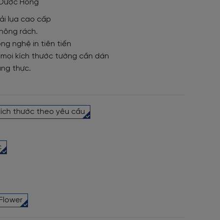
 Dược Hồng
ải lụa cao cấp
hông rách.
ng nghệ in tiên tiến
 mọi kích thước tường cần dán
ung thực.
kích thước theo yêu cầu
c
Flower