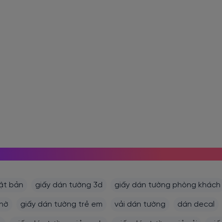
MỌI NGƯỜI CŨNG TÌM KIẾM
ật bản
giấy dán tường 3d
giấy dán tường phòng khách
thờ
giấy dán tường trẻ em
vải dán tường
dán decal