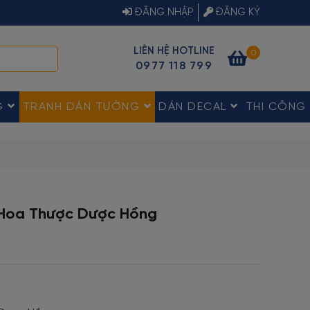
ĐĂNG NHẬP
ĐĂNG KÝ
LIÊN HỆ HOTLINE
0
0977 118 799
G
TRANH DÁN TƯỜNG
DÁN DECAL
THI CÔNG
 Hoa Thược Dược Hồng