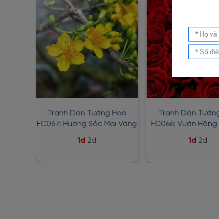
Tranh Dán Tường Hoa
Tranh Dán Tườn
FC067: Hương Sắc Mai Vàng
FC066: Vườn Hồng
1đ
1đ
2đ
2đ