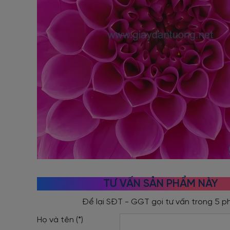
TƯ VẤN SẢN PHẨM NÀY
Họ và tên (*)