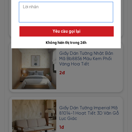
81013-3 Hoạ Tiết Vải Bố Màu
Vàng Cát
1đ
Giấy Dán Tường Nhật Bản
Mã Bb8856 Màu Kem Phối
Vàng Hoạ Tiết
2đ
Giấy Dán Tường Imperial Mã
81014-1 Hoạt Tiết 3D Vân Gỗ
Lục Giác
1đ