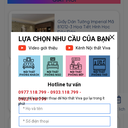
GIẤY MỚI
Giấy Dán Tường Imperial Mã
81012-3 Họa Tiết Hình Học
Độc Đáo
1đ
Giấy Dán Tường Imperial Mã
81013-2 Vân Vải Dệt Màu
Trắng
1đ
Đặt lịch
Giấy Dán Tường Imperial Mã