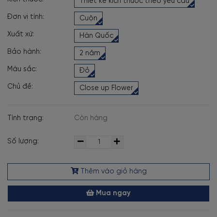
Thiết kế kích thước theo yêu cầu
Đơn vị tính:
Cuộn
Xuất xứ:
Hàn Quốc
Bảo hành:
2 năm
Màu sắc:
Đỏ
Chủ đề:
Close up Flower
Tình trạng:
Còn hàng
Số lượng:
Thêm vào giỏ hàng
Mua ngay