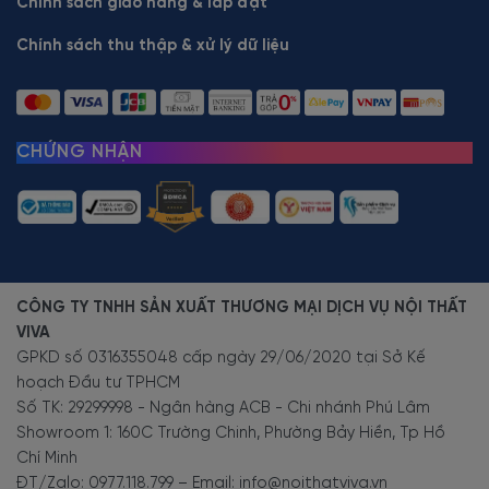
Chính sách giao hàng & lắp đặt
Chính sách thu thập & xử lý dữ liệu
CHỨNG NHẬN
CÔNG TY TNHH SẢN XUẤT THƯƠNG MẠI DỊCH VỤ NỘI THẤT
VIVA
GPKD số 0316355048 cấp ngày 29/06/2020 tại Sở Kế
hoạch Đầu tư TPHCM
Số TK: 29299998 - Ngân hàng ACB - Chi nhánh Phú Lâm
Showroom 1: 160C Trường Chinh, Phường Bảy Hiền, Tp Hồ
Chí Minh
ĐT/Zalo: 0977.118.799 – Email: info@noithatviva.vn