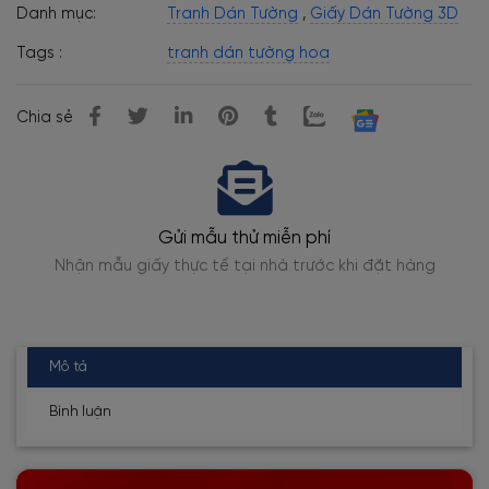
Danh mục:
Tranh Dán Tường
,
Giấy Dán Tường 3D
Tags :
tranh dán tường hoa
Chia sẻ
mẫu thử miễn phí
Thi công c
 tế tại nhà trước khi đặt hàng
Thợ dán tường lành nghề
Mô tả
Bình luận