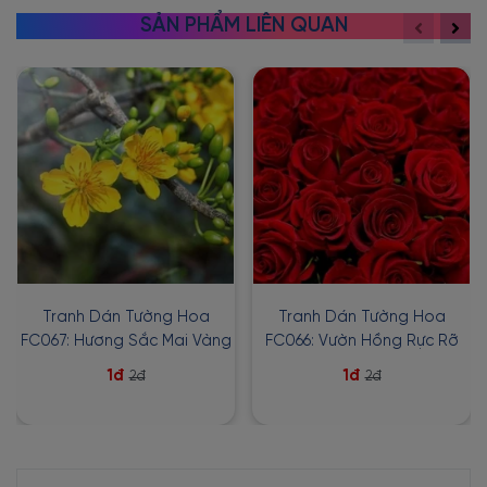
SẢN PHẨM LIÊN QUAN
Tranh Dán Tường Hoa
Tranh Dán Tường Hoa
FC067: Hương Sắc Mai Vàng
FC066: Vườn Hồng Rực Rỡ
1đ
1đ
2đ
2đ