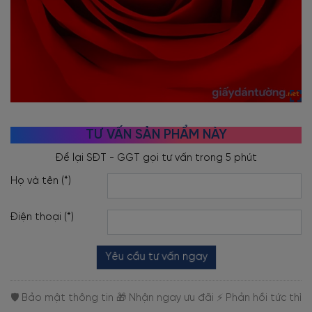
TƯ VẤN SẢN PHẨM NÀY
Họ và tên (*)
Điện thoại (*)
Yêu cầu tư vấn ngay