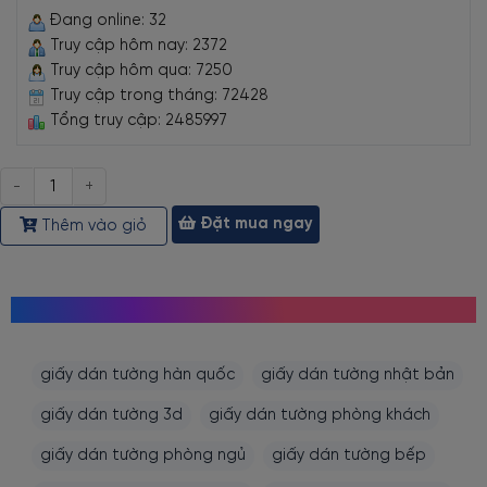
Đang online: 32
Truy cập hôm nay: 2372
Truy cập hôm qua: 7250
Truy cập trong tháng: 72428
Tổng truy cập: 2485997
Số
lượng
Đặt mua ngay
Thêm vào giỏ
MỌI NGƯỜI CŨNG TÌM KIẾM
giấy dán tường hàn quốc
giấy dán tường nhật bản
giấy dán tường 3d
giấy dán tường phòng khách
giấy dán tường phòng ngủ
giấy dán tường bếp