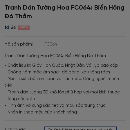
Tranh Dán Tường Hoa FC064: Biển Hồng
Đỏ Thắm
1đ
2đ
-50%
Mã sản phẩm:
FC064
Tranh Dán Tường Hoa FC064: Biển Hồng Đỏ Thắm
- Chất liệu in: Giấy Hàn Quốc, Nhật Bản, Vải lụa cao cấp
- Chống nấm mốc,làm sạch dễ dàng, xé không rách.
- Mực in siêu bền an toàn với sức khỏe. Công nghệ in tiên
tiến
- Tranh dán tường 3D khổ lớn phù hợp với mọi kích thước
tường cần dán
- Hình ảnh vô cùng sắc nét và màu sắc trung thực.
- Nhận in theo mẫu của khách hàng.
Kích thước: