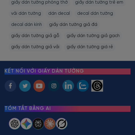
giấy dán tường phòng thờ
giấy dán tường trẻ em
vải dán tường
dán decal
decal dán tường
decal dán kính
giấy dán tường giả đá
giấy dán tường giả gỗ
giấy dán tường giả gạch
giấy dán tường giả vải
giấy dán tường giá rẻ
KẾT NỐI VỚI GIẤY DÁN TƯỜNG
TÓM TẮT BẰNG AI