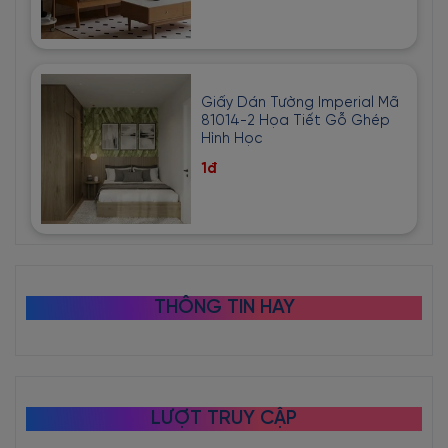
Giấy Dán Tường Imperial Mã
81014-2 Họa Tiết Gỗ Ghép
Hình Học
1đ
THÔNG TIN HAY
LƯỢT TRUY CẬP