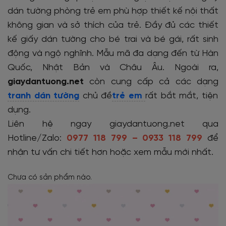
dán tường phòng trẻ em phù hợp thiết kế nội thất
không gian và sở thích của trẻ. Đầy đủ các thiết
kế giấy dán tường cho bé trai và bé gái, rất sinh
động và ngộ nghĩnh. Mẫu mã đa dạng đến từ Hàn
Quốc, Nhật Bản và Châu Âu. Ngoài ra,
giaydantuong.net
còn cung cấp cả các dạng
tranh dán tường
chủ đề
trẻ em
rất bắt mắt, tiện
dụng.
Liên hệ ngay giaydantuong.net qua
Hotline/Zalo:
0977 118 799 – 0933 118 799
để
nhận tư vấn chi tiết hơn hoặc xem mẫu mới nhất.
Chưa có sản phẩm nào.