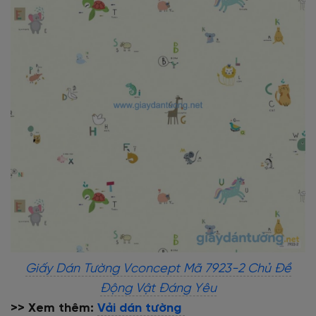
Giấy Dán Tường Vconcept Mã 7923-2 Chủ Đề
Động Vật Đáng Yêu
>> Xem thêm:
Vải dán tường