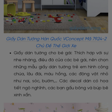
Giấy Dán Tường Hàn Quốc VConcept Mã 7924-2
Chủ Đề Thế Giới Xe
Giấy dán tường cho bé gái: Thích hợp với sự
nhẹ nhàng, điệu đà của các bé gái, nên chọn
những mẫu giấy dán tường trẻ em hình công
chúa, lâu đài, màu hồng, các động vật nhỏ
như nai, sóc, bướm,… Các decal dán có họa
tiết ngộ nghĩnh, các bạn gấu bông và búp bê
xinh xắn.