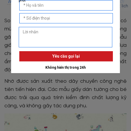
Tranh Dán Tường Công Chúa Disney Và Thế Giới
Đặt lịch
Nhiệm Màu - DW - 246
So với khi sử dụng sơn, hoàn toàn không không có
mùi khó chịu. Nhờ vậy, đảm bảo an toàn và không
gây hại cho sức khỏe của bé. Đặc biệt, các mẫu
giấy dán tường phòng trẻ em Hàn Quốc là lựa
chọn được đánh giá cao. Bởi có khả năng chống
ẩm mốc, không bám bụi bẩn, không chứa chất
độc hại.
Nhờ được sản xuất theo dây chuyền công nghệ
tiên tiến hiện đại. Các mẫu giấy dán tường cho bé
được trải qua quá trình kiểm định chất lượng kỹ
càng, và không gây tác dụng phụ.