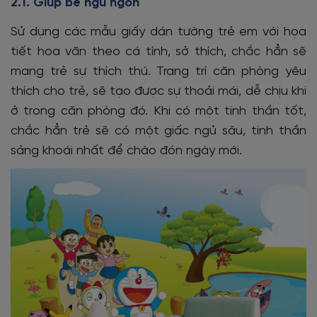
2.1. Giúp bé ngủ ngon
Sử dụng các mẫu giấy dán tường trẻ em với họa
tiết hoa văn theo cá tính, sở thích, chắc hẳn sẽ
mang trẻ sự thích thú. Trang trí căn phòng yêu
thích cho trẻ, sẽ tạo được sự thoải mái, dễ chịu khi
ở trong căn phòng đó. Khi có một tinh thần tốt,
chắc hẳn trẻ sẽ có một giấc ngủ sâu, tinh thần
sảng khoái nhất để chào đón ngày mới.