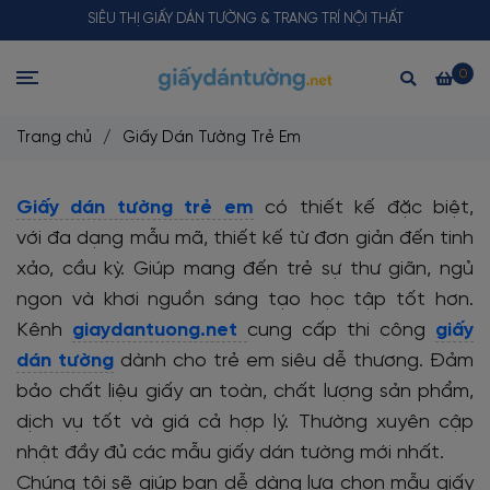
SIÊU THỊ GIẤY DÁN TƯỜNG & TRANG TRÍ NỘI THẤT
0
Trang chủ
/
Giấy Dán Tường Trẻ Em
Giấy dán tường trẻ em
có thiết kế đặc biệt,
với đa dạng mẫu mã, thiết kế từ đơn giản đến tinh
xảo, cầu kỳ. Giúp mang đến trẻ sự thư giãn, ngủ
ngon và khơi nguồn sáng tạo học tập tốt hơn.
Kênh
giaydantuong.net
cung cấp thi công
giấy
dán tường
dành cho trẻ em siêu dễ thương. Đảm
bảo chất liệu giấy an toàn, chất lượng sản phẩm,
dịch vụ tốt và giá cả hợp lý. Thường xuyên cập
nhật đầy đủ các mẫu giấy dán tường mới nhất.
Chúng tôi sẽ giúp bạn dễ dàng lựa chọn mẫu giấy