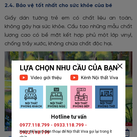
2.4. Bảo vệ tốt nhất cho sức khỏe của bé
Giấy dán tường trẻ em có chất liệu an toàn,
không gây hại sức khỏe. Cấu tạo những mẫu chất
lượng cao có bề mặt kết hợp phủ một lớp vinyl,
chống trầy xước, không chứa chất độc hại.