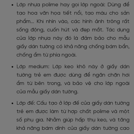
Lớp nhựa polime hay gọi lớp ngoài
:
Dùng để
tạo hoa văn họa tiết nổi, tạo màu cho sản
phẩm... Khi nhìn vào, các hình ảnh trông rất
sống động, cuốn hút và đẹp mắt. Tác dụng
của lớp nhựa này đó là đảm bảo cho mẫu
giấy dán tường có khả năng chống bám bẩn,
chống ẩm từ phía ngoài.
Lớp medium:
Lớp keo khô này ở giấy dán
tường trẻ em được dùng để ngăn chặn hơi
ẩm từ bên trong, và bảo vệ cho lớp ngoài
của mẫu giấy dán tường.
Lớp đế:
Cấu tạo ở lớp đế của giấy dán tường
trẻ em được làm từ hợp chất polime và một
số phụ gia. Nhằm giúp hấp thụ keo, và tăng
khả năng bám dính của giấy dán tường cao