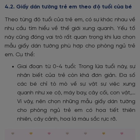
4.2. Giấy dán tường trẻ em theo độ tuổi của bé
Theo từng độ tuổi của trẻ em, có sự khác nhau về
nhu cầu tìm hiểu về thế giới xung quanh. Yếu tố
này cũng đóng vai trò rất quan trọng khi lựa chọn
mẫu giấy dán tường phù hợp cho phòng ngủ trẻ
em. Cụ thể:
Giai đoạn từ 0-4 tuổi
:
Trong lứa tuổi này, sự
nhận biết của trẻ còn khá đơn giản. Đa số
các bé chỉ tò mò về sự vật sự việc xung
quanh như xe cộ, máy bay, cây cối, con vật,...
Vì vậy, nên chọn những mẫu giấy dán tường
cho phòng ngủ trẻ em có họa tiết thiên
nhiên, cây cảnh, hoa lá màu sắc rực rỡ.