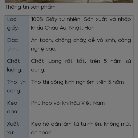
Thông tin sản phẩm:
Loại
100% Giấy tự nhiên. Sản xuất và nhập
giấy:
khẩu Châu Âu, Nhật, Hàn
Đặc
An toàn, chống cháy, dễ vệ sinh, công
tính:
nghệ cao.
Chất
Chất lượng rất tốt, trên 5 năm sử
lượng:
dụng.
Thợ thi
Thợ thi công kinh nghiệm trên 5 năm
công:
Keo
Phù hợp với khí hậu Việt Nam
dán:
Xuất
Keo hồ dán làm từ tự nhiên, không mùi,
xứ:
an toàn