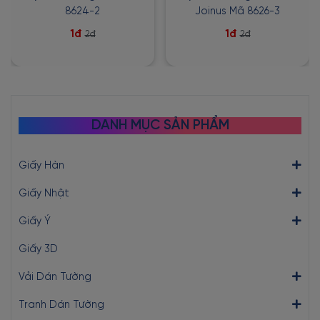
8624-2
Joinus Mã 8626-3
1đ
1đ
2đ
2đ
DANH MỤC SẢN PHẨM
Giấy Hàn
Giấy Nhật
Giấy Ý
Giấy 3D
Vải Dán Tường
Tranh Dán Tường