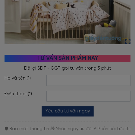
TƯ VẤN SẢN PHẨM NÀY
Họ và tên (*)
Điện thoại (*)
Yêu cầu tư vấn ngay