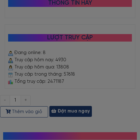
THÔNG TIN HAY
LƯỢT TRUY CẬP
Đang online: 8
Truy cập hôm nay: 4930
Truy cập hôm qua: 13808
Truy cập trong tháng: 57618
Tổng truy cập: 2471187
Số
lượng
Đặt mua ngay
Thêm vào giỏ
MỌI NGƯỜI CŨNG TÌM KIẾM