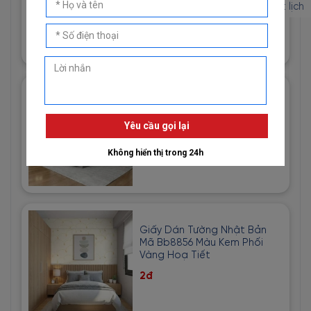
Đặt lịch
1đ
Giấy Dán Tường Imperial Mã
81013-3 Hoạ Tiết Vải Bố Màu
Vàng Cát
1đ
Giấy Dán Tường Nhật Bản
Mã Bb8856 Màu Kem Phối
Vàng Hoạ Tiết
2đ