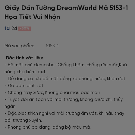
Giấy Dán Tường DreamWorld Mã 5153-1
Họa Tiết Vui Nhộn
1đ
2đ
-50%
Mã sản phẩm:
5153-1
Đặc tính vật liệu:
- Bề mặt phủ clemastic -Chống thấm, chống rêu mốc,Khả
năng chịu kiềm, axit
- Dễ dàng cọ rửa bề mặt bằng xà phòng, nước, khăn ướt.
- Độ bám dính tốt
- Chống trầy xước, Không phai màu bạc màu.
- Tuyệt đối an toàn với môi trường, không chứa chì, thủy
ngân.
- Đặc biệt thích nghi với môi trường ẩm ướt, khí hậu thay
đổi thường xuyên.
- Phong phú đa dạng, đồng bộ mẫu mã.