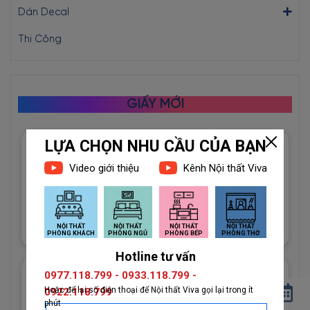
Dán Decal
Thi Công
GIẤY MỚI
Giấy Dán Tường Imperial Mã
81012-3 Họa Tiết Hình Học
Độc Đáo
1đ
Giấy Dán Tường Imperial Mã
81013-2 Vân Vải Dệt Màu
Trắng