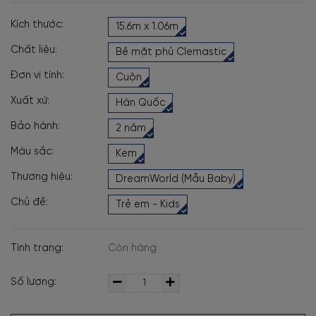
Kích thước:
15.6m x 1.06m
Chất liệu:
Bề mặt phủ Clemastic
Đơn vị tính:
Cuộn
Xuất xứ:
Hàn Quốc
Bảo hành:
2 năm
Màu sắc:
Kem
Thương hiệu:
DreamWorld (Mẫu Baby)
Chủ đề:
Trẻ em - Kids
Tình trạng:
Còn hàng
Số lượng: