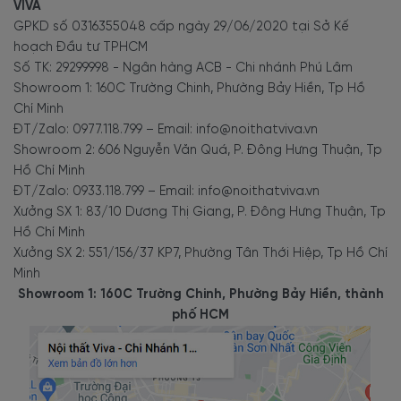
VIVA
GPKD số 0316355048 cấp ngày 29/06/2020 tại Sở Kế
hoạch Đầu tư TPHCM
Số TK: 29299998 - Ngân hàng ACB - Chi nhánh Phú Lâm
Showroom 1: 160C Trường Chinh, Phường Bảy Hiền, Tp Hồ
Chí Minh
ĐT/Zalo: 0977.118.799 – Email: info@noithatviva.vn
Showroom 2: 606 Nguyễn Văn Quá, P. Đông Hưng Thuận, Tp
Hồ Chí Minh
ĐT/Zalo: 0933.118.799 – Email: info@noithatviva.vn
Xưởng SX 1: 83/10 Dương Thị Giang, P. Đông Hưng Thuận, Tp
Hồ Chí Minh
Xưởng SX 2: 551/156/37 KP7, Phường Tân Thới Hiệp, Tp Hồ Chí
Minh
Showroom 1: 160C Trường Chinh, Phường Bảy Hiền, thành
phố HCM