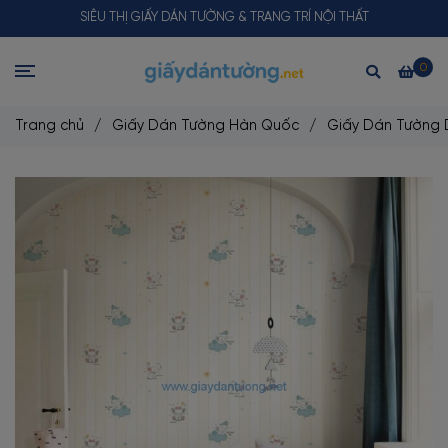
SIÊU THỊ GIẤY DÁN TƯỜNG & TRANG TRÍ NỘI THẤT
0
Trang chủ
/
Giấy Dán Tường Hàn Quốc
/
Giấy Dán Tường 