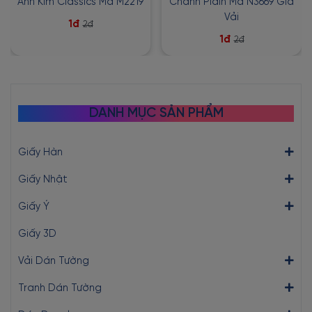
Ánh Kim Classics Mã M2219
Chanh Plain Mã N3669 Giả
Vải
1đ
2đ
1đ
2đ
DANH MỤC SẢN PHẨM
Giấy Hàn
Giấy Nhật
Giấy Ý
Giấy 3D
Vải Dán Tường
Tranh Dán Tường