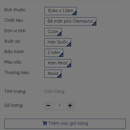
Kích thước:
15.6m x 1.06m
Chất liệu:
Bề mặt phủ Clemastic
Đơn vị tính:
Cuộn
Xuất xứ:
Hàn Quốc
Bảo hành:
2 năm
Màu sắc:
Xám Nhạt
Thương hiệu:
Xavia
Tình trạng:
Còn hàng
Số lượng:
Thêm vào giỏ hàng