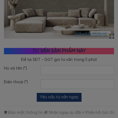
TƯ VẤN SẢN PHẨM NÀY
Họ và tên (*)
Điện thoại (*)
Yêu cầu tư vấn ngay