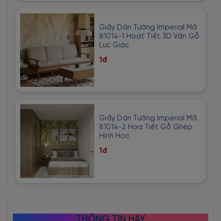
Giấy Dán Tường Imperial Mã
81014-1 Hoạt Tiết 3D Vân Gỗ
Lục Giác
1đ
Giấy Dán Tường Imperial Mã
81014-2 Họa Tiết Gỗ Ghép
Hình Học
1đ
THÔNG TIN HAY