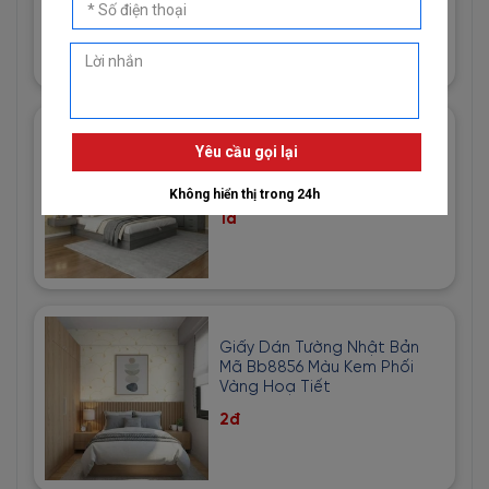
1đ
Giấy Dán Tường Imperial Mã
81013-3 Hoạ Tiết Vải Bố Màu
Vàng Cát
1đ
Giấy Dán Tường Nhật Bản
Mã Bb8856 Màu Kem Phối
Vàng Hoạ Tiết
2đ