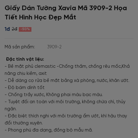
Giấy Dán Tường Xavia Mã 3909-2 Họa
Tiết Hình Học Đẹp Mắt
1đ
2đ
-50%
Mã sản phẩm:
3909-2
Đặc tính vật liệu:
- Bề mặt phủ clemastic -Chống thấm, chống rêu mốc,Khả
năng chịu kiềm, axit
- Dễ dàng cọ rửa bề mặt bằng xà phòng, nước, khăn ướt.
- Độ bám dính tốt
- Chống trầy xước, Không phai màu bạc màu.
- Tuyệt đối an toàn với môi trường, không chứa chì, thủy
ngân.
- Đặc biệt thích nghi với môi trường ẩm ướt, khí hậu thay
đổi thường xuyên.
- Phong phú đa dạng, đồng bộ mẫu mã.