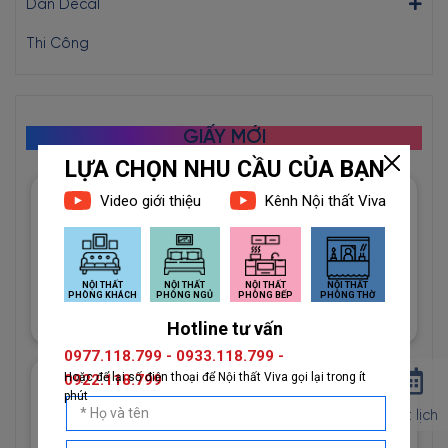
Dán Decal
Thi Công
GIẤY MỚI
Giấy Dán Tường Imperial Mã
81012-3 Họa Tiết Hình Học
Độc Đáo
1đ
Giấy Dán Tường Imperial Mã
Đặt lịch
81013-2 Vân Vải Dệt Màu
Trắng