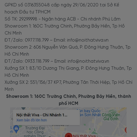
GPKD số 0316355048 cấp ngày 29/06/2020 tại Sở Kế
hoạch Đầu tư TPHCM
Số TK: 29299998 - Ngân hàng ACB - Chi nhánh Phú Lâm
Showroom 1: 160C Trường Chinh, Phường Bảy Hiền, Tp Hồ
Chí Minh
ĐT/Zalo: 0977.118.799 – Email: info@noithatviva.vn
Showroom 2: 606 Nguyễn Văn Quá, P. Đông Hưng Thuận, Tp
Hồ Chí Minh
ĐT/Zalo: 0933.118.799 – Email: info@noithatviva.vn
Xưởng SX 1: 83/10 Dương Thị Giang, P. Đông Hưng Thuận, Tp
Hồ Chí Minh
Xưởng SX 2: 551/156/37 KP7, Phường Tân Thới Hiệp, Tp Hồ Chí
Minh
Showroom 1: 160C Trường Chinh, Phường Bảy Hiền, thành
phố HCM