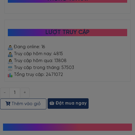
LƯỢT TRUY CẬP
Đang online: 16
Truy cập hôm nay: 4815
Truy cập hôm qua: 13808
Truy cập trong tháng: 57503
Tổng truy cập: 2471072
Số
lượng
Đặt mua ngay
Thêm vào giỏ
MỌI NGƯỜI CŨNG TÌM KIẾM