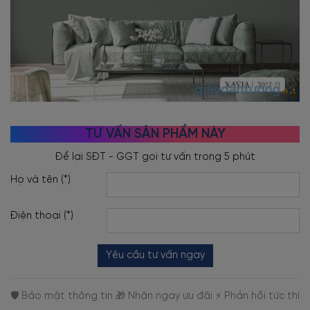
TƯ VẤN SẢN PHẨM NÀY
Họ và tên (*)
Điện thoại (*)
Yêu cầu tư vấn ngay