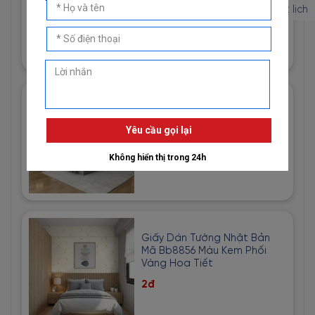
Trắng
Đặt lịch
1đ
Giấy Dán Tường Imperial Mã
81013-3 Hoạ Tiết Vải Bố Màu
Vàng Cát
1đ
Giấy Dán Tường Nhật Bản
Mã Bb8856 Màu Kem Phối
Vàng Hoạ Tiết
2đ