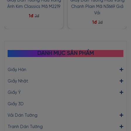
Giấy Dán Tường Màu Vàng
Giấy Dán Tường Màu Vàng
Ánh Kim Classics Mã M2219
Chanh Plain Mã N3669 Giả
Vải
1đ
2đ
1đ
2đ
DANH MỤC SẢN PHẨM
Giấy Hàn
Giấy Nhật
Giấy Ý
Giấy 3D
Vải Dán Tường
Tranh Dán Tường