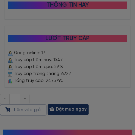
THÔNG TIN HAY
LƯỢT TRUY CẬP
Đang online: 17
Truy cập hôm nay: 1547
Truy cập hôm qua: 2918
Truy cập trong tháng: 62221
Tổng truy cập: 2475790
Số
lượng
Đặt mua ngay
Thêm vào giỏ
MỌI NGƯỜI CŨNG TÌM KIẾM