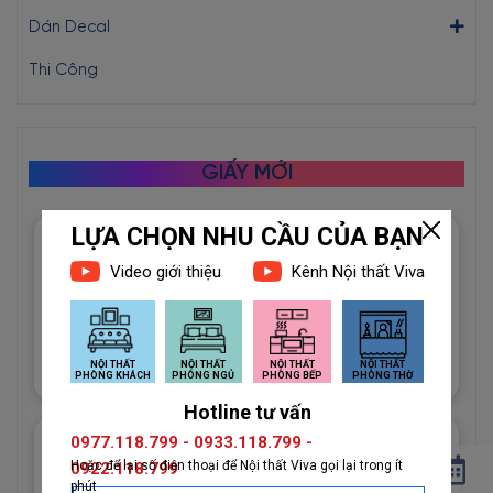
Dán Decal
Thi Công
GIẤY MỚI
Giấy Dán Tường Imperial Mã
81012-3 Họa Tiết Hình Học
Độc Đáo
1đ
Giấy Dán Tường Imperial Mã
81013-2 Vân Vải Dệt Màu