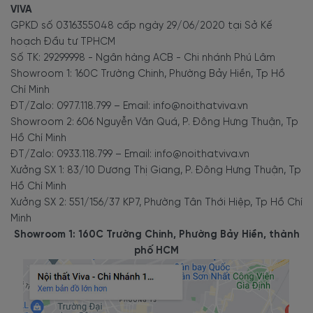
VIVA
GPKD số 0316355048 cấp ngày 29/06/2020 tại Sở Kế
hoạch Đầu tư TPHCM
Số TK: 29299998 - Ngân hàng ACB - Chi nhánh Phú Lâm
Showroom 1: 160C Trường Chinh, Phường Bảy Hiền, Tp Hồ
Chí Minh
ĐT/Zalo: 0977.118.799 – Email: info@noithatviva.vn
Showroom 2: 606 Nguyễn Văn Quá, P. Đông Hưng Thuận, Tp
Hồ Chí Minh
ĐT/Zalo: 0933.118.799 – Email: info@noithatviva.vn
Xưởng SX 1: 83/10 Dương Thị Giang, P. Đông Hưng Thuận, Tp
Hồ Chí Minh
Xưởng SX 2: 551/156/37 KP7, Phường Tân Thới Hiệp, Tp Hồ Chí
Minh
Showroom 1: 160C Trường Chinh, Phường Bảy Hiền, thành
phố HCM