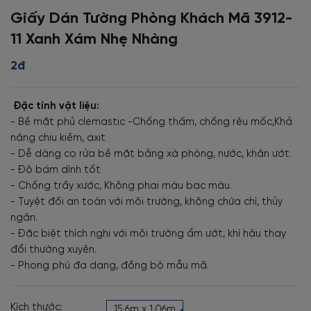
Giấy Dán Tường Phòng Khách Mã 3912-
11 Xanh Xám Nhẹ Nhàng
2đ
Đặc tính vật liệu:
- Bề mặt phủ clemastic -Chống thấm, chống rêu mốc,Khả
năng chịu kiềm, axit
- Dễ dàng cọ rửa bề mặt bằng xà phòng, nước, khăn ướt.
- Độ bám dính tốt
- Chống trầy xước, Không phai màu bạc màu.
- Tuyệt đối an toàn với môi trường, không chứa chì, thủy
ngân.
- Đặc biệt thích nghi với môi trường ẩm ướt, khí hậu thay
đổi thường xuyên.
- Phong phú đa dạng, đồng bộ mẫu mã.
Kích thước:
15.6m x 1.06m