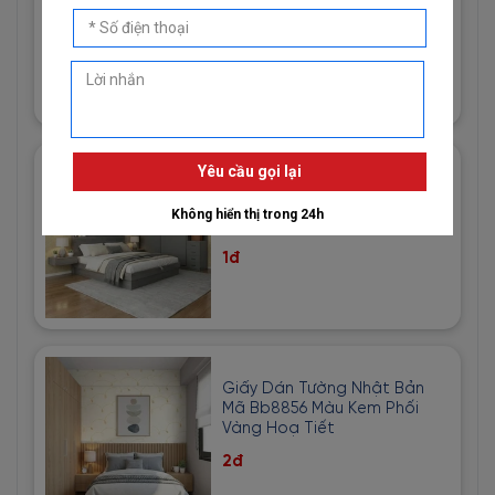
81013-2 Vân Vải Dệt Màu
Trắng
1đ
Giấy Dán Tường Imperial Mã
81013-3 Hoạ Tiết Vải Bố Màu
Vàng Cát
1đ
Giấy Dán Tường Nhật Bản
Mã Bb8856 Màu Kem Phối
Vàng Hoạ Tiết
2đ