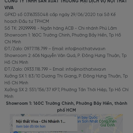
CÔNG TY TNHH SẢN XUẤT THƯƠNG MẠI DỊCH VỤ NỘI THẤT
VIVA
GPKD số 0316355048 cấp ngày 29/06/2020 tại Sở Kế
hoạch Đầu tư TPHCM
Số TK: 29299998 - Ngân hàng ACB - Chi nhánh Phú Lâm
Showroom 1: 160C Trường Chinh, Phường Bảy Hiền, Tp Hồ
Chí Minh
ĐT/Zalo: 0977.118.799 – Email: info@noithatviva.vn
Showroom 2: 606 Nguyễn Văn Quá, P. Đông Hưng Thuận, Tp
Hồ Chí Minh
ĐT/Zalo: 0933.118.799 – Email: info@noithatviva.vn
Xưởng SX 1: 83/10 Dương Thị Giang, P. Đông Hưng Thuận, Tp
Hồ Chí Minh
Xưởng SX 2: 551/156/37 KP7, Phường Tân Thới Hiệp, Tp Hồ Chí
Minh
Showroom 1: 160C Trường Chinh, Phường Bảy Hiền, thành
phố HCM