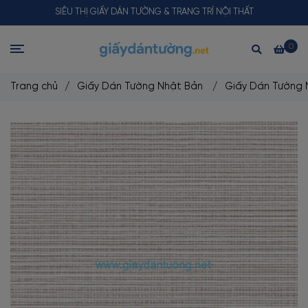
SIÊU THỊ GIẤY DÁN TƯỜNG & TRANG TRÍ NỘI THẤT
0
Trang chủ
/
Giấy Dán Tường Nhật Bản
/
Giấy Dán Tường 