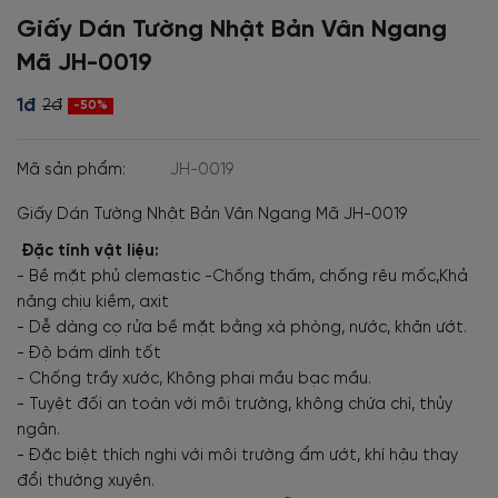
Giấy Dán Tường Nhật Bản Vân Ngang
Mã JH-0019
1đ
2đ
-50%
Mã sản phẩm:
JH-0019
Giấy Dán Tường Nhật Bản Vân Ngang Mã JH-0019
Đặc tính vật liệu:
- Bề mặt phủ clemastic -Chống thấm, chống rêu mốc,Khả
năng chịu kiềm, axit
- Dễ dàng cọ rửa bề mặt bằng xà phòng, nước, khăn ướt.
- Độ bám dính tốt
- Chống trầy xước, Không phai mầu bạc mầu.
- Tuyệt đối an toàn với môi trường, không chứa chì, thủy
ngân.
- Đặc biệt thích nghi với môi trường ẩm ướt, khí hậu thay
đổi thường xuyên.