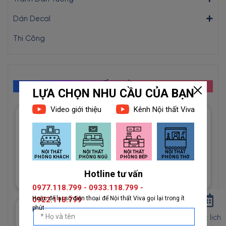
Dán Decal
Thi Công
GIẤY MỚI
Giấy Dán Tường Imperial Mã
81012-3 Họa Tiết Hình Học
Độc Đáo
1đ
Giấy Dán Tường Imperial Mã
Đặt lịch