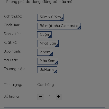
- Phong phú đa dạng, đồng bộ mẫu mã.
Kích thước:
50m x 0,92m
Chất liệu:
Bề mặt phủ Clemastic
Đơn vị tính:
Cuộn
Xuất xứ:
Nhật Bản
Bảo hành:
2 năm
Màu sắc:
Màu Kem
Thương hiệu:
JaHome
Tình trạng:
Còn hàng
Số lượng: