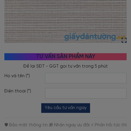
TƯ VẤN SẢN PHẨM NÀY
Họ và tên (*)
Điện thoại (*)
Yêu cầu tư vấn ngay