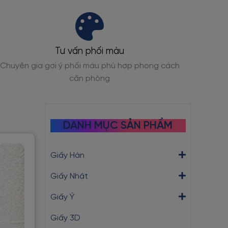
Chất liệu an toàn
ách
Đạt chuẩn không VOC, an toàn cho trẻ em và mẹ
bầu
DANH MỤC SẢN PHẨM
Giấy Hàn
Giấy Nhật
Giấy Ý
Giấy 3D