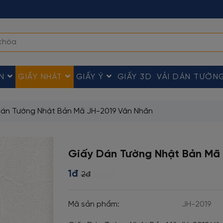
ÀN
GIẤY NHẬT
GIẤY Ý
GIẤY 3D
VẢI DÁN TƯỜN
Dán Tường Nhật Bản Mã JH-2019 Vân Nhăn
Giấy Dán Tường Nhật Bản Mã
1đ
2đ
-50%
Mã sản phẩm:
JH-2019