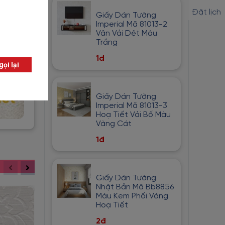
Đặt lịch
Giấy Dán Tường
Imperial Mã 81013-2
Vân Vải Dệt Màu
Trắng
1đ
Giấy Dán Tường
Imperial Mã 81013-3
Hoạ Tiết Vải Bố Màu
Vàng Cát
1đ
Giấy Dán Tường
Nhật Bản Mã Bb8856
Màu Kem Phối Vàng
Hoạ Tiết
2đ