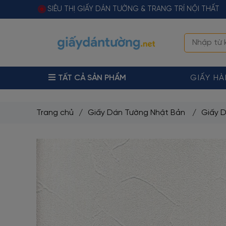
SIÊU THỊ GIẤY DÁN TƯỜNG & TRANG TRÍ NỘI THẤT
TẤT CẢ SẢN PHẨM
GIẤY H
Trang chủ
/
Giấy Dán Tường Nhật Bản
/
Giấy 