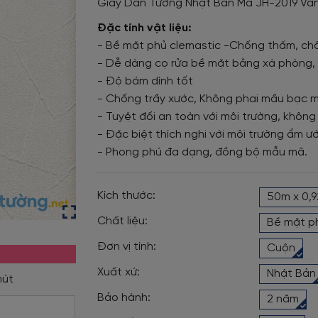
Giấy Dán Tường Nhật Bản Mã JH-2019 Vâ
Đặc tính vật liệu:
- Bề mặt phủ clemastic -Chống thấm, chố
- Dễ dàng cọ rửa bề mặt bằng xà phòng, 
- Độ bám dính tốt
- Chống trầy xước, Không phai mầu bạc 
- Tuyệt đối an toàn với môi trường, không
- Đặc biệt thích nghi với môi trường ẩm ướ
- Phong phú đa dạng, đồng bộ mẫu mã.
Kích thước:
50m x 0,
Chất liệu:
Bề mặt p
Đơn vị tính:
Cuộn
Xuất xứ:
Nhật Bản
Bảo hành:
2 năm