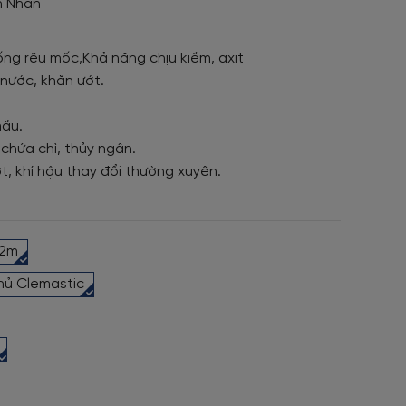
n Nhăn
ng rêu mốc,Khả năng chịu kiềm, axit
nước, khăn ướt.
mầu.
 chứa chì, thủy ngân.
t, khí hậu thay đổi thường xuyên.
92m
hủ Clemastic