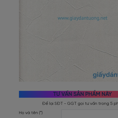
TƯ VẤN SẢN PHẨM NÀY
Họ và tên (*)