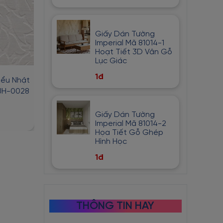
Giấy Dán Tường
Imperial Mã 81014-1
Hoạt Tiết 3D Vân Gỗ
Lục Giác
1đ
iểu Nhật
Mẫu Giấy Dán Tường Nhật
Giấy Dán Tường 
 JH-0028
Bản Vân Nổi Mã JH-0027
Mã JH-00
1đ
1đ
2đ
2đ
Giấy Dán Tường
Imperial Mã 81014-2
Họa Tiết Gỗ Ghép
Hình Học
1đ
THÔNG TIN HAY