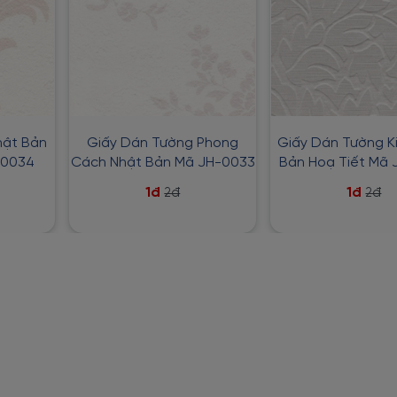
hật Bản
Giấy Dán Tường Phong
Giấy Dán Tường K
-0034
Cách Nhật Bản Mã JH-0033
Bản Hoạ Tiết Mã
1đ
1đ
2đ
2đ