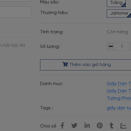
Màu sắc:
Trắng
Thương hiệu:
JaHome
Tình trạng:
Còn hàng
Số lượng:
Thêm vào giỏ hàng
Danh mục:
Giấy Dán 
Giấy Dán 
Tường Phò
Tags :
giấy dán t
Chia sẻ