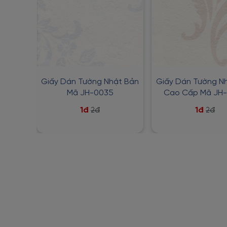
Giấy Dán Tường Nhật Bản
Giấy Dán Tường N
Mã JH-0035
Cao Cấp Mã JH
1đ
1đ
2đ
2đ