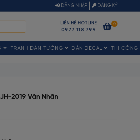
ĐĂNG NHẬP
ĐĂNG KÝ
LIÊN HỆ HOTLINE
0
0977 118 799
G
TRANH DÁN TƯỜNG
DÁN DECAL
THI CÔNG
 JH-2019 Vân Nhăn