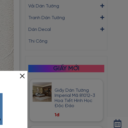
Vải Dán Tường
Tranh Dán Tường
Dán Decal
Thi Công
GIẤY MỚI
Giấy Dán Tường
Imperial Mã 81012-3
Họa Tiết Hình Học
Độc Đáo
1đ