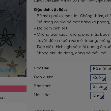
Giấy Dán Kính Mã 83122 Hoạ Tiết Ngôi Sa
Đặc tính vật liệu:
- Bề mặt phủ clemastic -Chống thấm, chố
- Dễ dàng cọ rửa bề mặt bằng xà phòng, 
- Độ bám dính tốt
- Chống trầy xước, Không phai mầu bạc 
- Tuyệt đối an toàn với môi trường, không
- Đặc biệt thích nghi với môi trường ẩm ướ
- Phong phú đa dạng, đồng bộ mẫu mã.
Chất liệu:
Bề mặt p
Đơn vị tính:
Cuộn
Bảo hành:
2 năm
Màu sắc:
Đen
T