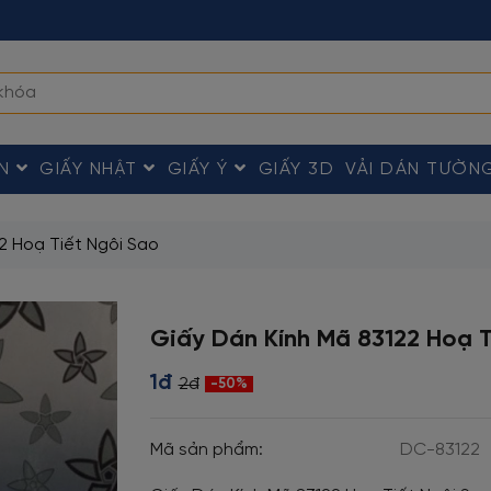
ÀN
GIẤY NHẬT
GIẤY Ý
GIẤY 3D
VẢI DÁN TƯỜN
2 Hoạ Tiết Ngôi Sao
Giấy Dán Kính Mã 83122 Hoạ T
1đ
2đ
-50%
Mã sản phẩm:
DC-83122