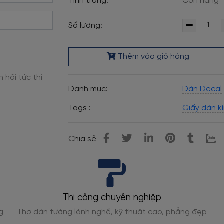
Tình trạng:
Còn hàng
Số lượng:
Thêm vào giỏ hàng
Danh mục:
Dán Decal
Tags :
Giấy dán k
Chia sẻ
Thi công chuyên nghiệp
g
Thợ dán tường lành nghề, kỹ thuật cao, phẳng đẹp