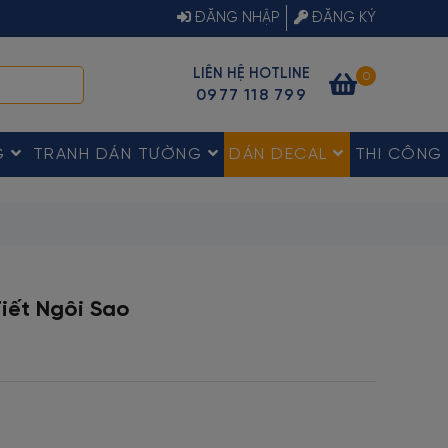
ĐĂNG NHẬP
ĐĂNG KÝ
LIÊN HỆ HOTLINE
0
0977 118 799
G
TRANH DÁN TƯỜNG
DÁN DECAL
THI CÔNG
iết Ngôi Sao