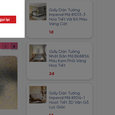
Giấy Dán Tường
Imperial Mã 81013-3
Hoạ Tiết Vải Bố Màu
Vàng Cát
1đ
Giấy Dán Tường
Nhật Bản Mã Bb8856
Màu Kem Phối Vàng
Hoạ Tiết
2đ
Giấy Dán Tường
Imperial Mã 81014-1
Hoạt Tiết 3D Vân Gỗ
Lục Giác