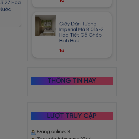
1đ
83127 Họa
Giấy Dán Kính Mã 83142 Hoa
Giấy dán kính mã
 Nước
Lãng Mạn
Tiết Hoa 
1đ
1đ
2đ
2đ
Giấy Dán Tường
Imperial Mã 81014-2
Họa Tiết Gỗ Ghép
Hình Học
1đ
THÔNG TIN HAY
LƯỢT TRUY CẬP
Đang online: 8