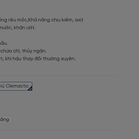
o
ng rêu mốc,Khả năng chịu kiềm, axit
nước, khăn ướt.
mầu.
 chứa chì, thủy ngân.
t, khí hậu thay đổi thường xuyên.
hủ Clemastic
rắng