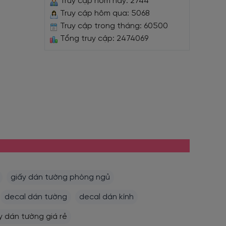
Truy cập hôm nay: 2744
Truy cập hôm qua: 5068
Truy cập trong tháng: 60500
Tổng truy cập: 2474069
giấy dán tường phòng ngủ
decal dán tường
decal dán kính
y dán tường giá rẻ