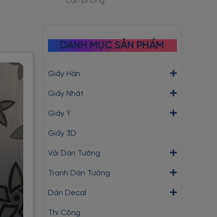
căn phòng
DANH MỤC SẢN PHẨM
Giấy Hàn
Giấy Nhật
Giấy Ý
Giấy 3D
Vải Dán Tường
Tranh Dán Tường
Dán Decal
Thi Công