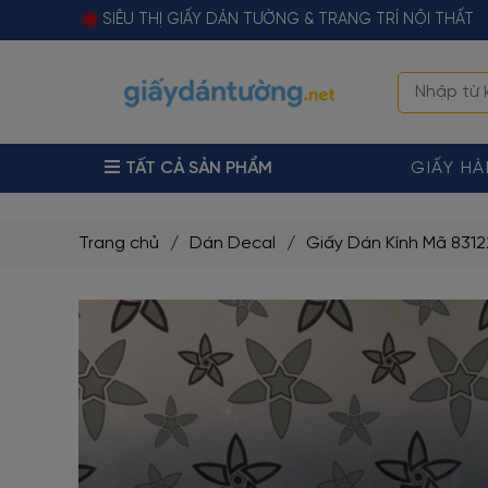
SIÊU THỊ GIẤY DÁN TƯỜNG & TRANG TRÍ NỘI THẤT
TẤT CẢ SẢN PHẨM
GIẤY H
Trang chủ
/
Dán Decal
/
Giấy Dán Kính Mã 8312