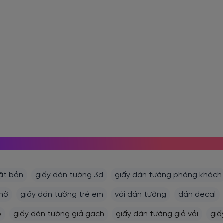
MỌI NGƯỜI CŨNG TÌM KIẾM
ật bản
giấy dán tường 3d
giấy dán tường phòng khách
thờ
giấy dán tường trẻ em
vải dán tường
dán decal
ỗ
giấy dán tường giả gạch
giấy dán tường giả vải
giấ