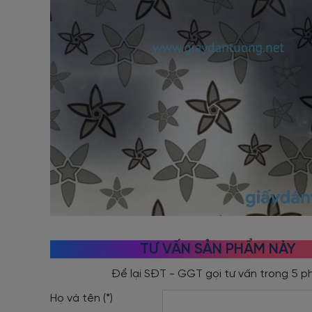
TƯ VẤN SẢN PHẨM NÀY
Họ và tên (*)