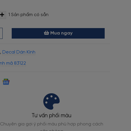
1
Sản phẩm có sẵn
Mua ngay
,
Decal Dán Kính
ính mã 83122
Tư vấn phối màu
Chuyên gia gợi ý phối màu phù hợp phong cách
Đạt ch