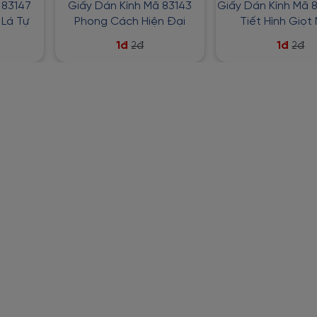
 83147
Giấy Dán Kính Mã 83143
Giấy Dán Kính Mã 
Lá Tự
Phong Cách Hiện Đại
Tiết Hình Giọt
1đ
1đ
2đ
2đ