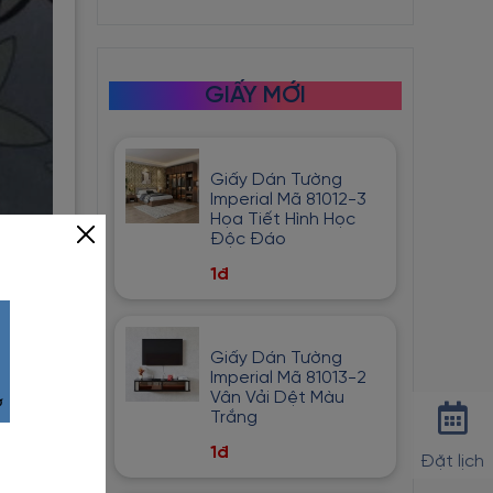
GIẤY MỚI
Giấy Dán Tường
Imperial Mã 81012-3
Họa Tiết Hình Học
Độc Đáo
1đ
Giấy Dán Tường
Imperial Mã 81013-2
Vân Vải Dệt Màu
Trắng
1đ
Đặt lịch