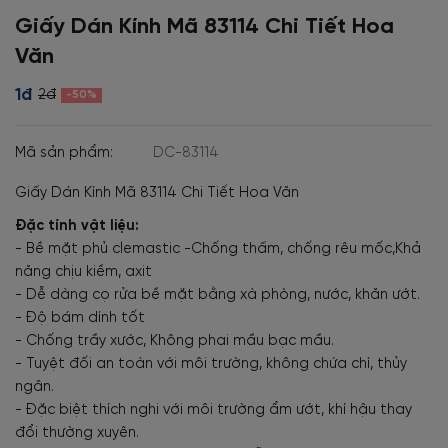
Giấy Dán Kính Mã 83114 Chi Tiết Hoa
Văn
1đ
2đ
-50%
Mã sản phẩm:
DC-83114
Giấy Dán Kính Mã 83114 Chi Tiết Hoa Văn
Đặc tính vật liệu:
- Bề mặt phủ clemastic -Chống thấm, chống rêu mốc,Khả
năng chịu kiềm, axit
- Dễ dàng cọ rửa bề mặt bằng xà phòng, nước, khăn ướt.
- Độ bám dính tốt
- Chống trầy xước, Không phai mầu bạc mầu.
- Tuyệt đối an toàn với môi trường, không chứa chì, thủy
ngân.
- Đặc biệt thích nghi với môi trường ẩm ướt, khí hậu thay
đổi thường xuyên.