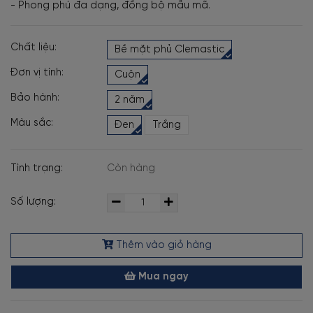
- Phong phú đa dạng, đồng bộ mẫu mã.
Chất liệu:
Bề mặt phủ Clemastic
Đơn vị tính:
Cuộn
Bảo hành:
2 năm
Màu sắc:
Đen
Trắng
Tình trạng:
Còn hàng
Số lượng:
Thêm vào giỏ hàng
Mua ngay