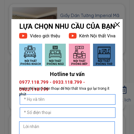
Giấy Dán Tường Imperial Mã
81012-3 Họa Tiết Hình Học
Độc Đáo
1đ
Giấy Dán Tường Imperial Mã
81013-2 Vân Vải Dệt Màu
Trắng
1đ
Đặt lịch
Giấy Dán Tường Imperial Mã
81013-3 Hoạ Tiết Vải Bố Màu