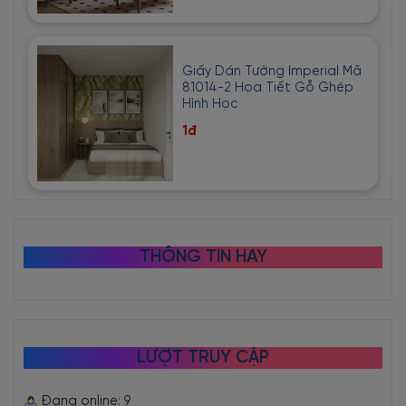
Giấy Dán Tường Imperial Mã
81014-2 Họa Tiết Gỗ Ghép
Hình Học
1đ
THÔNG TIN HAY
LƯỢT TRUY CẬP
Đang online: 9