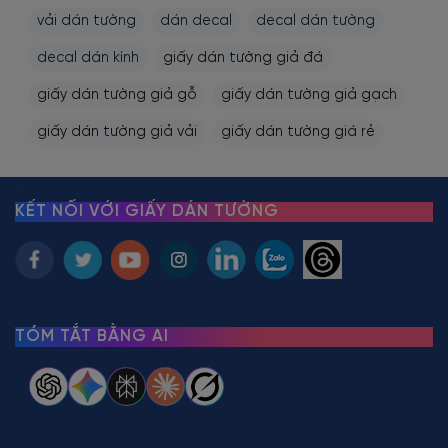
vải dán tường
dán decal
decal dán tường
decal dán kính
giấy dán tường giả đá
giấy dán tường giả gỗ
giấy dán tường giả gạch
giấy dán tường giả vải
giấy dán tường giá rẻ
KẾT NỐI VỚI GIẤY DÁN TƯỜNG
TÓM TẮT BẰNG AI