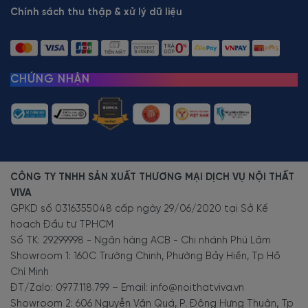
Chính sách thu thập & xử lý dữ liệu
CHỨNG NHẬN
CÔNG TY TNHH SẢN XUẤT THƯƠNG MẠI DỊCH VỤ NỘI THẤT
VIVA
GPKD số 0316355048 cấp ngày 29/06/2020 tại Sở Kế
hoạch Đầu tư TPHCM
Số TK: 29299998 - Ngân hàng ACB - Chi nhánh Phú Lâm
Showroom 1: 160C Trường Chinh, Phường Bảy Hiền, Tp Hồ
Chí Minh
ĐT/Zalo: 0977.118.799 – Email: info@noithatviva.vn
Showroom 2: 606 Nguyễn Văn Quá, P. Đông Hưng Thuận, Tp