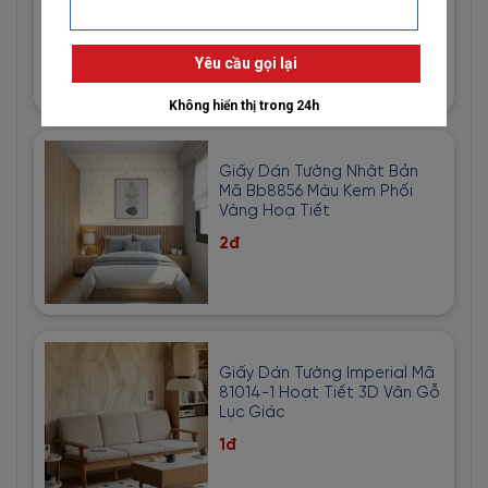
Vàng Cát
1đ
Giấy Dán Tường Nhật Bản
Mã Bb8856 Màu Kem Phối
Vàng Hoạ Tiết
2đ
Giấy Dán Tường Imperial Mã
81014-1 Hoạt Tiết 3D Vân Gỗ
Lục Giác
1đ