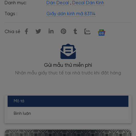
Danh mục:
Dán Decal
,
Decal Dán Kính
Tags :
Giấy dán kính mã 83114
Chia sẻ
Gửi mẫu thử miễn phí
Nhận mẫu giấy thực tế tại nhà trước khi đặt hàng
Th
Mô tả
Bình luận