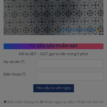
TƯ VẤN SẢN PHẨM NÀY
Họ và tên (*)
Điện thoại (*)
Yêu cầu tư vấn ngay