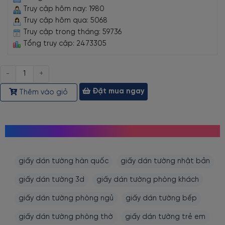
Truy cập hôm nay: 1980
Truy cập hôm qua: 5068
Truy cập trong tháng: 59736
Tổng truy cập: 2473305
Số
lượng
Đặt mua ngay
Thêm vào giỏ
MỌI NGƯỜI CŨNG TÌM KIẾM
giấy dán tường hàn quốc
giấy dán tường nhật bản
giấy dán tường 3d
giấy dán tường phòng khách
giấy dán tường phòng ngủ
giấy dán tường bếp
giấy dán tường phòng thờ
giấy dán tường trẻ em