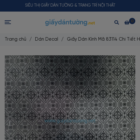
SIÊU THỊ GIẤY DÁN TƯỜNG & TRANG TRÍ NỘI THẤT
0
Trang chủ
/
Dán Decal
/
Giấy Dán Kính Mã 83114 Chi Tiết 