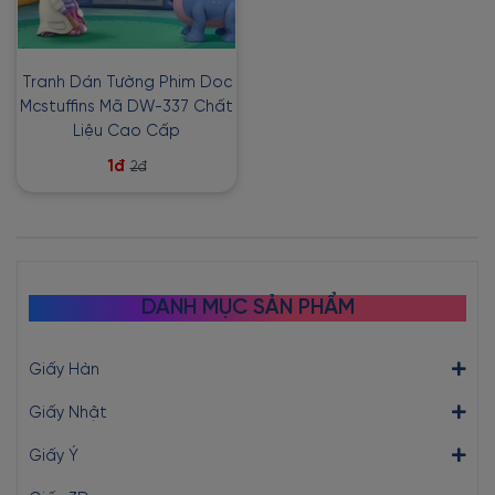
Tranh Dán Tường Phim Doc
Mcstuffins Mã DW-337 Chất
Liệu Cao Cấp
1đ
2đ
DANH MỤC SẢN PHẨM
Giấy Hàn
Giấy Nhật
Giấy Ý