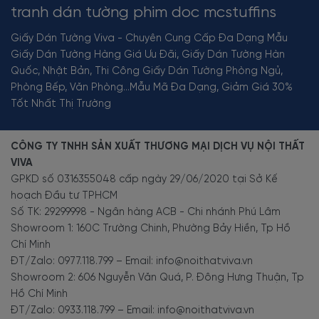
tranh dán tường phim doc mcstuffins
Giấy Dán Tường Viva - Chuyên Cung Cấp Đa Dạng Mẫu
Giấy Dán Tường Hàng Giá Ưu Đãi, Giấy Dán Tường Hàn
Quốc, Nhật Bản, Thi Công Giấy Dán Tường Phòng Ngủ,
Phòng Bếp, Văn Phòng...Mẫu Mã Đa Dạng, Giảm Giá 30%
Tốt Nhất Thị Trường
CÔNG TY TNHH SẢN XUẤT THƯƠNG MẠI DỊCH VỤ NỘI THẤT
VIVA
GPKD số 0316355048 cấp ngày 29/06/2020 tại Sở Kế
hoạch Đầu tư TPHCM
Số TK: 29299998 - Ngân hàng ACB - Chi nhánh Phú Lâm
Showroom 1: 160C Trường Chinh, Phường Bảy Hiền, Tp Hồ
Chí Minh
ĐT/Zalo: 0977.118.799 – Email: info@noithatviva.vn
Showroom 2: 606 Nguyễn Văn Quá, P. Đông Hưng Thuận, Tp
Hồ Chí Minh
ĐT/Zalo: 0933.118.799 – Email: info@noithatviva.vn