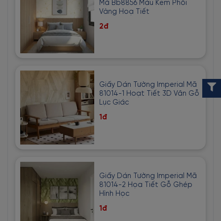
Mã Bb8856 Màu Kem Phối
Vàng Hoạ Tiết
2đ
Giấy Dán Tường Imperial Mã
81014-1 Hoạt Tiết 3D Vân Gỗ
Lục Giác
1đ
Giấy Dán Tường Imperial Mã
81014-2 Họa Tiết Gỗ Ghép
Hình Học
1đ