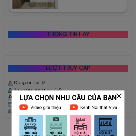
THÔNG TIN HAY
LƯỢT TRUY CẬP
Đang online: 13
Truy cập hôm nay: 1525
Truy cập hôm qua: 5068
Truy cập trong tháng: 59281
Tổng truy cập: 2472850