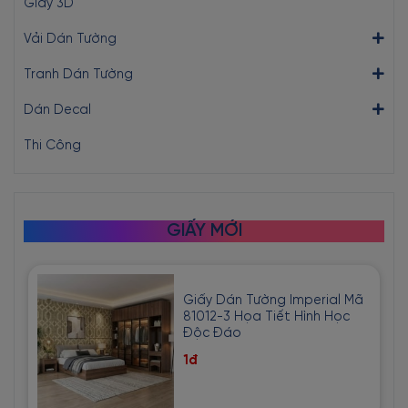
Giấy 3D
Vải Dán Tường
Tranh Dán Tường
Dán Decal
Thi Công
GIẤY MỚI
Giấy Dán Tường Imperial Mã
81012-3 Họa Tiết Hình Học
Độc Đáo
1đ