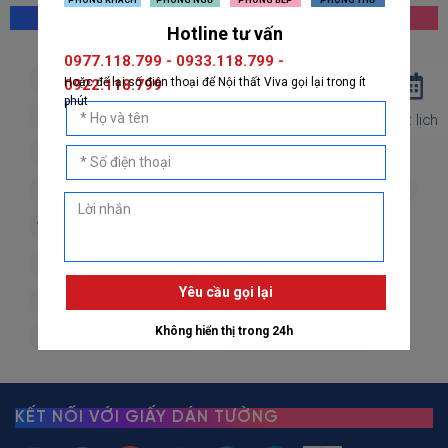
MỌI NGƯỜI CŨNG TÌM KIẾM
giấy dán tường hàn quốc
giấy dán tường nhật bản
giấy dán tường 3d
giấy dán tường phòng khách
Đặt lịch
giấy dán tường phòng ngủ
giấy dán tường bếp
giấy dán tường phòng thờ
giấy dán tường trẻ em
vải dán tường
dán decal
decal dán tường
decal dán kính
giấy dán tường giả đá
giấy dán tường giả gỗ
giấy dán tường giả gạch
giấy dán tường giả vải
giấy dán tường giá rẻ
KẾT NỐI VỚI GIẤY DÁN TƯỜNG