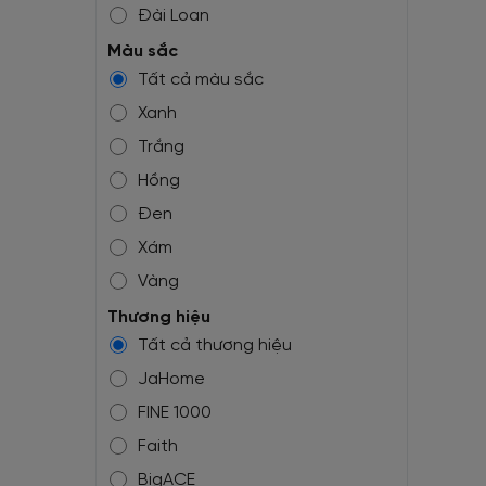
Đài Loan
Mỹ
Màu sắc
Tất cả màu sắc
Bỉ
Xanh
Trắng
Hồng
Đen
Xám
Vàng
Tím
Thương hiệu
Tất cả thương hiệu
Nâu
JaHome
Đỏ
FINE 1000
Pastel
Faith
Giả gạch
BigACE
Giả bê tông