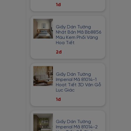
1đ
Bạc
Hồng Cam
Trắng Phối Vàng
Giấy Dán Tường
Xanh Lam Nhạt
Nhật Bản Mã Bb8856
Màu Kem Phối Vàng
Hồng Đất
Hoạ Tiết
Vàng Đồng
2đ
Xanh Nhạt
Trắng phối Xám
Giấy Dán Tường
Xanh lá cây
Imperial Mã 81014-1
Hoạt Tiết 3D Vân Gỗ
Nâu Đỏ
Lục Giác
Tím Nhạt
1đ
Da Cam
Màu Be
Giấy Dán Tường
Cam Nhạt
Imperial Mã 81014-2