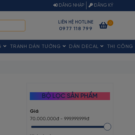
ĐĂNG NHẬP
ĐĂNG KÝ
LIÊN HỆ HOTLINE
0
0977 118 799
G
TRANH DÁN TƯỜNG
DÁN DECAL
THI CÔNG
BỘ LỌC SẢN PHẨM
Giá
70.000.000đ
-
999.999.999đ