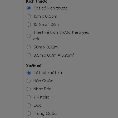
Kích thước
Tất cả kích thước
10m x 0.53m
15.6m x 1.06m
Thiết kế kích thước theo yêu
cầu
50m x 0,92m
8,5m x 0,7m = 5,95m²
10,05m x 0,7m = 7m²
Xuất xứ
10,05m x 1m = 10m²
Tất cả xuất xứ
1,32m(1,37m) x 50m
Hàn Quốc
1,32m(1,37m) x 10,5m
Nhật Bản
Ý - Italia
Đức
Trung Quốc