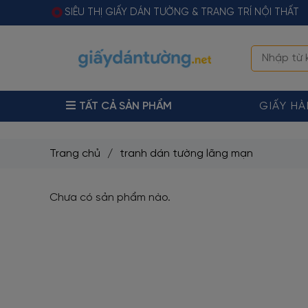
SIÊU THỊ GIẤY DÁN TƯỜNG & TRANG TRÍ NỘI THẤT
TẤT CẢ SẢN PHẨM
GIẤY H
Trang chủ
/
tranh dán tường lãng mạn
Chưa có sản phẩm nào.