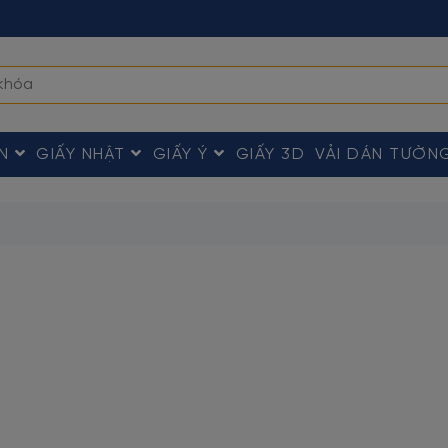
ÀN
GIẤY NHẬT
GIẤY Ý
GIẤY 3D
VẢI DÁN TƯỜN