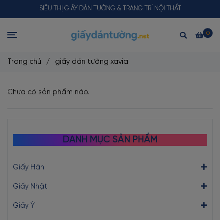
SIÊU THỊ GIẤY DÁN TƯỜNG & TRANG TRÍ NỘI THẤT
0
Trang chủ
/
giấy dán tường xavia
Chưa có sản phẩm nào.
DANH MỤC SẢN PHẨM
Giấy Hàn
Giấy Nhật
Giấy Ý