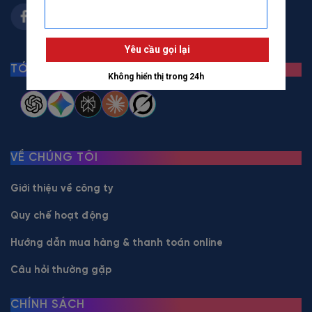
TÓM TẮT BẰNG AI
VỀ CHÚNG TÔI
Giới thiệu về công ty
Quy chế hoạt động
Hướng dẫn mua hàng & thanh toán online
Câu hỏi thường gặp
CHÍNH SÁCH