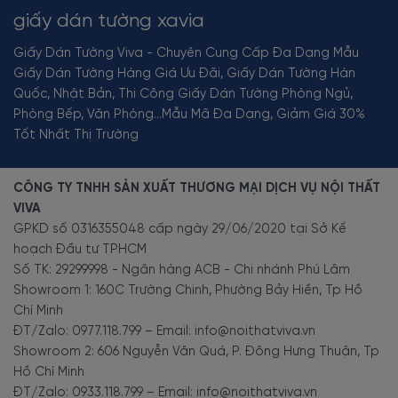
giấy dán tường xavia
Giấy Dán Tường Viva - Chuyên Cung Cấp Đa Dạng Mẫu
Giấy Dán Tường Hàng Giá Ưu Đãi, Giấy Dán Tường Hàn
Quốc, Nhật Bản, Thi Công Giấy Dán Tường Phòng Ngủ,
Phòng Bếp, Văn Phòng...Mẫu Mã Đa Dạng, Giảm Giá 30%
Tốt Nhất Thị Trường
CÔNG TY TNHH SẢN XUẤT THƯƠNG MẠI DỊCH VỤ NỘI THẤT
VIVA
GPKD số 0316355048 cấp ngày 29/06/2020 tại Sở Kế
hoạch Đầu tư TPHCM
Số TK: 29299998 - Ngân hàng ACB - Chi nhánh Phú Lâm
Showroom 1: 160C Trường Chinh, Phường Bảy Hiền, Tp Hồ
Chí Minh
ĐT/Zalo: 0977.118.799 – Email: info@noithatviva.vn
Showroom 2: 606 Nguyễn Văn Quá, P. Đông Hưng Thuận, Tp
Hồ Chí Minh
ĐT/Zalo: 0933.118.799 – Email: info@noithatviva.vn