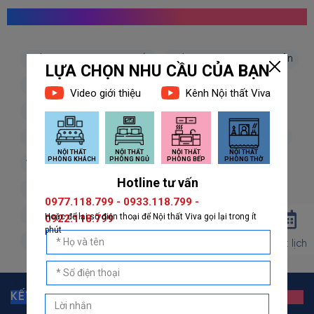
MỌI NGƯỜI CŨNG TÌM KIẾM
giấy dán tường hàn quốc
giấy dán tường nhật bản
giấy dán tường 3d
giấy dán tường phòng khách
giấy dán tường phòng ngủ
giấy dán tường bếp
giấy dán tường phòng thờ
giấy dán tường trẻ em
vải dán tường
dán decal
decal dán tường
decal dán kính
giấy dán tường giả đá
giấy dán tường giả gỗ
giấy dán tường giả gạch
giấy dán tường giả vải
giấy dán tường giá rẻ
Đặt lịch
KẾT NỐI VỚI GIẤY DÁN TƯỜNG