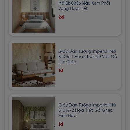
Mã Bb8856 Màu Kem Phối
Vàng Hoạ Tiết
2đ
Giấy Dán Tường Imperial Mã
81014-1 Hoạt Tiết 3D Vân Gỗ
Lục Giác
1đ
Giấy Dán Tường Imperial Mã
81014-2 Họa Tiết Gỗ Ghép
Hình Học
1đ