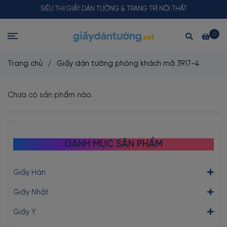
SIÊU THỊ GIẤY DÁN TƯỜNG & TRANG TRÍ NỘI THẤT
0
Trang chủ
/
Giấy dán tường phòng khách mã 3917-4
Chưa có sản phẩm nào.
DANH MỤC SẢN PHẨM
Giấy Hàn
Giấy Nhật
Giấy Ý