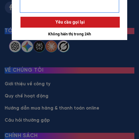
TÓM TẮT BẰNG AI
VỀ CHÚNG TÔI
Giới thiệu về công ty
Quy chế hoạt động
Hướng dẫn mua hàng & thanh toán online
Câu hỏi thường gặp
CHÍNH SÁCH