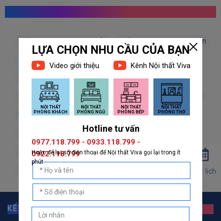
MỌI NGƯỜI CŨNG TÌM KIẾM
giấy dán tường hàn quốc
giấy dán tường nhật bản
giấy dán tường 3d
giấy dán tường phòng khách
giấy dán tường phòng ngủ
giấy dán tường bếp
giấy dán tường phòng thờ
giấy dán tường trẻ em
vải dán tường
dán decal
decal dán tường
decal dán kính
giấy dán tường giả đá
giấy dán tường giả gỗ
giấy dán tường giả gạch
giấy dán tường giả vải
giấy dán tường giá rẻ
Đặt lịch
KẾT NỐI VỚI GIẤY DÁN TƯỜNG