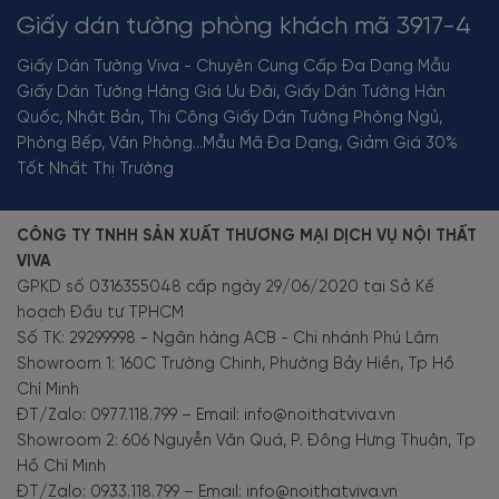
Giấy dán tường phòng khách mã 3917-4
Giấy Dán Tường Viva - Chuyên Cung Cấp Đa Dạng Mẫu
Giấy Dán Tường Hàng Giá Ưu Đãi, Giấy Dán Tường Hàn
Quốc, Nhật Bản, Thi Công Giấy Dán Tường Phòng Ngủ,
Phòng Bếp, Văn Phòng...Mẫu Mã Đa Dạng, Giảm Giá 30%
Tốt Nhất Thị Trường
CÔNG TY TNHH SẢN XUẤT THƯƠNG MẠI DỊCH VỤ NỘI THẤT
VIVA
GPKD số 0316355048 cấp ngày 29/06/2020 tại Sở Kế
hoạch Đầu tư TPHCM
Số TK: 29299998 - Ngân hàng ACB - Chi nhánh Phú Lâm
Showroom 1: 160C Trường Chinh, Phường Bảy Hiền, Tp Hồ
Chí Minh
ĐT/Zalo: 0977.118.799 – Email: info@noithatviva.vn
Showroom 2: 606 Nguyễn Văn Quá, P. Đông Hưng Thuận, Tp
Hồ Chí Minh
ĐT/Zalo: 0933.118.799 – Email: info@noithatviva.vn