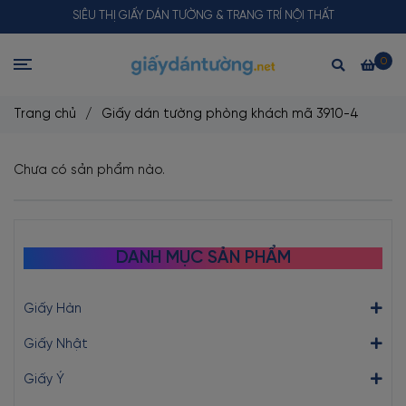
SIÊU THỊ GIẤY DÁN TƯỜNG & TRANG TRÍ NỘI THẤT
0
Trang chủ
/
Giấy dán tường phòng khách mã 3910-4
Chưa có sản phẩm nào.
DANH MỤC SẢN PHẨM
Giấy Hàn
Giấy Nhật
Giấy Ý