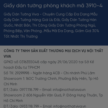
Giấy dán tường phòng khách mã 3910-4
Giấy Dán Tường Viva - Chuyên Cung Cấp Đa Dạng Mẫu
Giấy Dán Tường Hàng Giá Ưu Đãi, Giấy Dán Tường Hàn
Quốc, Nhật Bản, Thi Công Giấy Dán Tường Phòng Ngủ,
Phòng Bếp, Văn Phòng...Mẫu Mã Đa Dạng, Giảm Giá 30%
Tốt Nhất Thị Trường
CÔNG TY TNHH SẢN XUẤT THƯƠNG MẠI DỊCH VỤ NỘI THẤT
VIVA
GPKD số 0316355048 cấp ngày 29/06/2020 tại Sở Kế
hoạch Đầu tư TPHCM
Số TK: 29299998 - Ngân hàng ACB - Chi nhánh Phú Lâm
Showroom 1: 160C Trường Chinh, Phường Bảy Hiền, Tp Hồ
Chí Minh
ĐT/Zalo: 0977.118.799 – Email: info@noithatviva.vn
Showroom 2: 606 Nguyễn Văn Quá, P. Đông Hưng Thuận, Tp
Hồ Chí Minh
ĐT/Zalo: 0933.118.799 – Email: info@noithatviva.vn