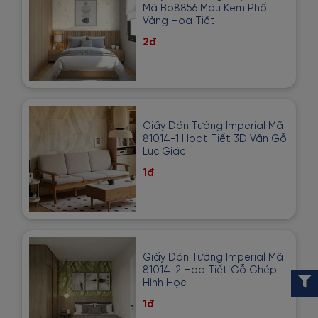
Mã Bb8856 Màu Kem Phối
Vàng Hoạ Tiết
2đ
Giấy Dán Tường Imperial Mã
81014-1 Hoạt Tiết 3D Vân Gỗ
Lục Giác
1đ
Giấy Dán Tường Imperial Mã
81014-2 Họa Tiết Gỗ Ghép
Hình Học
1đ