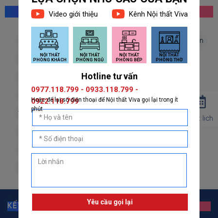
MỌI NGƯỜI CŨNG TÌM KIẾM
giấy dán tường hàn quốc
giấy dán tường nhật bản
giấy dán tường 3d
giấy dán tường phòng khách
giấy dán tường phòng ngủ
giấy dán tường bếp
giấy dán tường phòng thờ
giấy dán tường trẻ em
vải dán tường
dán decal
decal dán tường
Đặt lịch
decal dán kính
giấy dán tường giả đá
giấy dán tường giả gỗ
giấy dán tường giả gạch
giấy dán tường giả vải
giấy dán tường giá rẻ
KẾT NỐI VỚI GIẤY DÁN TƯỜNG