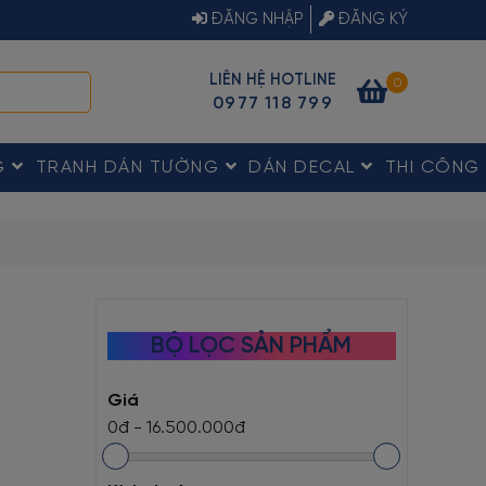
ĐĂNG NHẬP
ĐĂNG KÝ
LIÊN HỆ HOTLINE
0
0977 118 799
G
TRANH DÁN TƯỜNG
DÁN DECAL
THI CÔNG
BỘ LỌC SẢN PHẨM
Giá
0đ
-
16.500.000đ