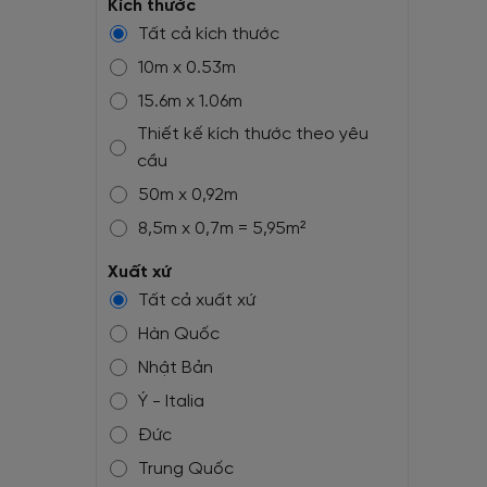
Kích thước
Tất cả kích thước
10m x 0.53m
15.6m x 1.06m
Thiết kế kích thước theo yêu
cầu
50m x 0,92m
8,5m x 0,7m = 5,95m²
10,05m x 0,7m = 7m²
Xuất xứ
10,05m x 1m = 10m²
Tất cả xuất xứ
1,32m(1,37m) x 50m
Hàn Quốc
1,32m(1,37m) x 10,5m
Nhật Bản
Ý - Italia
Đức
Trung Quốc