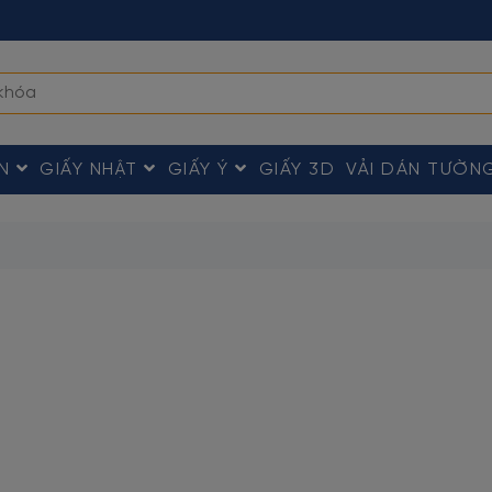
ÀN
GIẤY NHẬT
GIẤY Ý
GIẤY 3D
VẢI DÁN TƯỜN