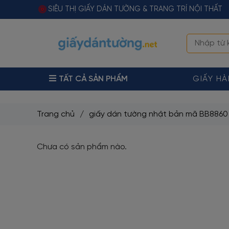
SIÊU THỊ GIẤY DÁN TƯỜNG & TRANG TRÍ NỘI THẤT
TẤT CẢ SẢN PHẨM
GIẤY H
Trang chủ
/
giấy dán tường nhật bản mã BB8860
Chưa có sản phẩm nào.