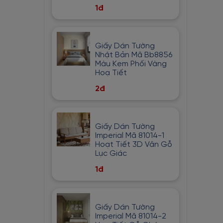
1đ
Bạc
Hồng Cam
Trắng Phối Vàng
Giấy Dán Tường
Xanh Lam Nhạt
Nhật Bản Mã Bb8856
Màu Kem Phối Vàng
Hồng Đất
Hoạ Tiết
Vàng Đồng
2đ
Xanh Nhạt
Trắng phối Xám
Giấy Dán Tường
Xanh lá cây
Imperial Mã 81014-1
Hoạt Tiết 3D Vân Gỗ
Nâu Đỏ
Lục Giác
Tím Nhạt
1đ
Da Cam
Màu Be
Giấy Dán Tường
Cam Nhạt
Imperial Mã 81014-2