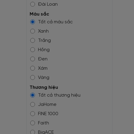
Đài Loan
Mỹ
Màu sắc
Tất cả màu sắc
Bỉ
Xanh
Trắng
Hồng
Đen
Xám
Vàng
Tím
Thương hiệu
Tất cả thương hiệu
Nâu
JaHome
Đỏ
FINE 1000
Pastel
Faith
Giả gạch
BigACE
Giả bê tông