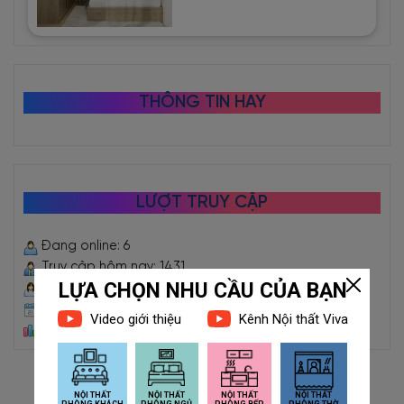
THÔNG TIN HAY
LƯỢT TRUY CẬP
Đang online: 6
Truy cập hôm nay: 1431
Truy cập hôm qua: 5068
Truy cập trong tháng: 59187
Tổng truy cập: 2472756