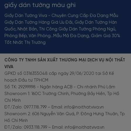
giấy dán tường màu ghi
Giấy Dán Tường Viva - Chuyên Cung Cấp Đa Dạng Mẫu
Giấy Dán Tường Hàng Giá Ưu Đãi, Giấy Dán Tường Hàn
Quốc, Nhật Bản, Thi Công Giấy Dán Tường Phòng Ngủ,
Phòng Bếp, Văn Phòng...Mẫu Mã Đa Dạng, Giảm Giá 30%
Tốt Nhất Thị Trường
CÔNG TY TNHH SẢN XUẤT THƯƠNG MẠI DỊCH VỤ NỘI THẤT
VIVA
GPKD số 0316355048 cấp ngày 29/06/2020 tại Sở Kế
hoạch Đầu tư TPHCM
Số TK: 29299998 - Ngân hàng ACB - Chi nhánh Phú Lâm
Showroom 1: 160C Trường Chinh, Phường Bảy Hiền, Tp Hồ
Chí Minh
ĐT/Zalo: 0977.118.799 – Email: info@noithatviva.vn
Showroom 2: 606 Nguyễn Văn Quá, P. Đông Hưng Thuận, Tp
Hồ Chí Minh
ĐT/Zalo: 0933.118.799 – Email: info@noithatviva.vn