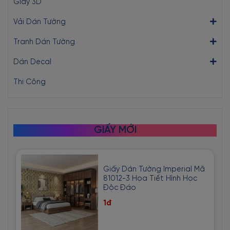
Giấy 3D
Vải Dán Tường
Tranh Dán Tường
Dán Decal
Thi Công
GIẤY MỚI
Giấy Dán Tường Imperial Mã
81012-3 Họa Tiết Hình Học
Độc Đáo
1đ