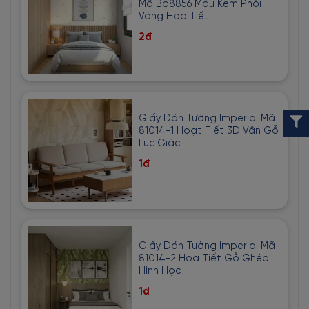
Mã Bb8856 Màu Kem Phối
Vàng Hoạ Tiết
2đ
Giấy Dán Tường Imperial Mã
81014-1 Hoạt Tiết 3D Vân Gỗ
Lục Giác
1đ
Giấy Dán Tường Imperial Mã
81014-2 Họa Tiết Gỗ Ghép
Hình Học
1đ