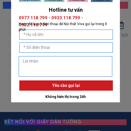
MỌI NGƯỜI CŨNG TÌM KIẾM
giấy dán tường hàn quốc
giấy dán tường nhật bản
giấy dán tường 3d
giấy dán tường phòng khách
Đặt lịch
giấy dán tường phòng ngủ
giấy dán tường bếp
giấy dán tường phòng thờ
giấy dán tường trẻ em
vải dán tường
dán decal
decal dán tường
decal dán kính
giấy dán tường giả đá
giấy dán tường giả gỗ
giấy dán tường giả gạch
giấy dán tường giả vải
giấy dán tường giá rẻ
KẾT NỐI VỚI GIẤY DÁN TƯỜNG