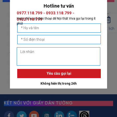
giấy dán tường hàn quốc
giấy dán tường nhật bản
giấy dán tường 3d
giấy dán tường phòng khách
Đặt lịch
giấy dán tường phòng ngủ
giấy dán tường bếp
giấy dán tường phòng thờ
giấy dán tường trẻ em
vải dán tường
dán decal
decal dán tường
decal dán kính
giấy dán tường giả đá
giấy dán tường giả gỗ
giấy dán tường giả gạch
giấy dán tường giả vải
giấy dán tường giá rẻ
KẾT NỐI VỚI GIẤY DÁN TƯỜNG