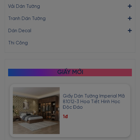
Vải Dán Tường
Tranh Dán Tường
Dán Decal
Thi Công
GIẤY MỚI
Giấy Dán Tường Imperial Mã
81012-3 Họa Tiết Hình Học
Độc Đáo
1đ