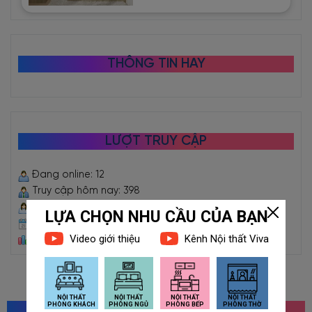
THÔNG TIN HAY
LƯỢT TRUY CẬP
Đang online: 12
Truy cập hôm nay: 398
Truy cập hôm qua: 2918
Truy cập trong tháng: 61072
Tổng truy cập: 2474641
MỌI NGƯỜI CŨNG TÌM KIẾM