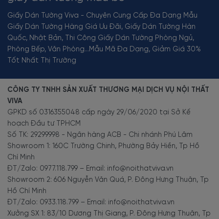
Giấy Dán Tường Viva - Chuyên Cung Cấp Đa Dạng Mẫu
Giấy Dán Tường Hàng Giá Ưu Đãi, Giấy Dán Tường Hàn
Quốc, Nhật Bản, Thi Công Giấy Dán Tường Phòng Ngủ,
Phòng Bếp, Văn Phòng...Mẫu Mã Đa Dạng, Giảm Giá 30%
Tốt Nhất Thị Trường
CÔNG TY TNHH SẢN XUẤT THƯƠNG MẠI DỊCH VỤ NỘI THẤT
VIVA
GPKD số 0316355048 cấp ngày 29/06/2020 tại Sở Kế
hoạch Đầu tư TPHCM
Số TK: 29299998 - Ngân hàng ACB - Chi nhánh Phú Lâm
Showroom 1: 160C Trường Chinh, Phường Bảy Hiền, Tp Hồ
Chí Minh
ĐT/Zalo: 0977.118.799 – Email: info@noithatviva.vn
Showroom 2: 606 Nguyễn Văn Quá, P. Đông Hưng Thuận, Tp
Hồ Chí Minh
ĐT/Zalo: 0933.118.799 – Email: info@noithatviva.vn
Xưởng SX 1: 83/10 Dương Thị Giang, P. Đông Hưng Thuận, Tp