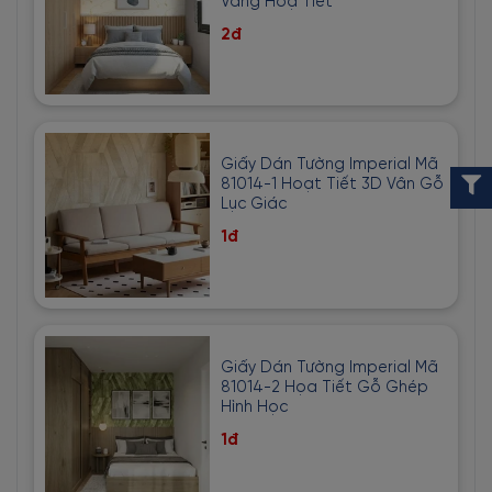
Vàng Hoạ Tiết
2đ
Giấy Dán Tường Imperial Mã
81014-1 Hoạt Tiết 3D Vân Gỗ
Lục Giác
1đ
Giấy Dán Tường Imperial Mã
81014-2 Họa Tiết Gỗ Ghép
Hình Học
1đ