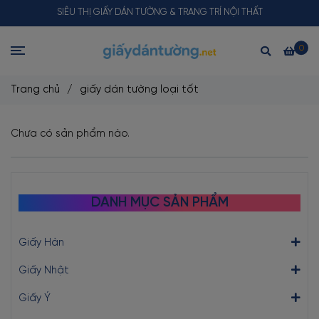
SIÊU THỊ GIẤY DÁN TƯỜNG & TRANG TRÍ NỘI THẤT
0
Trang chủ
/
giấy dán tường loại tốt
Chưa có sản phẩm nào.
DANH MỤC SẢN PHẨM
Giấy Hàn
Giấy Nhật
Giấy Ý