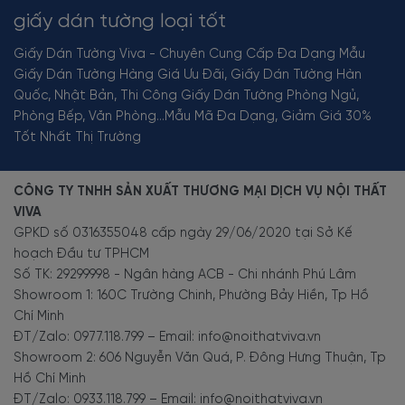
giấy dán tường loại tốt
Giấy Dán Tường Viva - Chuyên Cung Cấp Đa Dạng Mẫu
Giấy Dán Tường Hàng Giá Ưu Đãi, Giấy Dán Tường Hàn
Quốc, Nhật Bản, Thi Công Giấy Dán Tường Phòng Ngủ,
Phòng Bếp, Văn Phòng...Mẫu Mã Đa Dạng, Giảm Giá 30%
Tốt Nhất Thị Trường
CÔNG TY TNHH SẢN XUẤT THƯƠNG MẠI DỊCH VỤ NỘI THẤT
VIVA
GPKD số 0316355048 cấp ngày 29/06/2020 tại Sở Kế
hoạch Đầu tư TPHCM
Số TK: 29299998 - Ngân hàng ACB - Chi nhánh Phú Lâm
Showroom 1: 160C Trường Chinh, Phường Bảy Hiền, Tp Hồ
Chí Minh
ĐT/Zalo: 0977.118.799 – Email: info@noithatviva.vn
Showroom 2: 606 Nguyễn Văn Quá, P. Đông Hưng Thuận, Tp
Hồ Chí Minh
ĐT/Zalo: 0933.118.799 – Email: info@noithatviva.vn