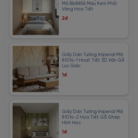
Mã Bb8856 Màu Kem Phối
Vàng Hoạ Tiết
2đ
Giấy Dán Tường Imperial Mã
81014-1 Hoạt Tiết 3D Vân Gỗ
Lục Giác
1đ
Giấy Dán Tường Imperial Mã
81014-2 Họa Tiết Gỗ Ghép
Hình Học
1đ