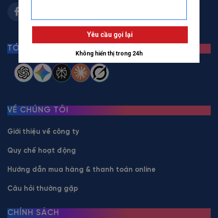
TÓM TẮT BẰNG AI
VỀ CHÚNG TÔI
Giới thiệu về công ty
Quy chế hoạt động
Hướng dẫn mua hàng & thanh toán online
Câu hỏi thường gặp
CHÍNH SÁCH