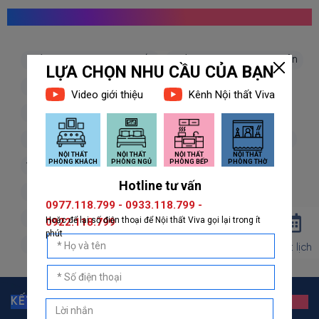
MỌI NGƯỜI CŨNG TÌM KIẾM
giấy dán tường hàn quốc
giấy dán tường nhật bản
giấy dán tường 3d
giấy dán tường phòng khách
giấy dán tường phòng ngủ
giấy dán tường bếp
giấy dán tường phòng thờ
giấy dán tường trẻ em
vải dán tường
dán decal
decal dán tường
decal dán kính
giấy dán tường giả đá
giấy dán tường giả gỗ
giấy dán tường giả gạch
giấy dán tường giả vải
giấy dán tường giá rẻ
Đặt lịch
KẾT NỐI VỚI GIẤY DÁN TƯỜNG