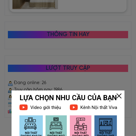
THÔNG TIN HAY
LƯỢT TRUY CẬP
Đang online: 26
Truy cập hôm nay: 1986
Truy cập hôm qua: 2918
Truy cập trong tháng: 62660
Tổng truy cập: 2476229