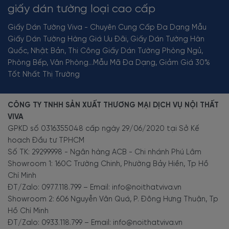
giấy dán tường loại cao cấp
Giấy Dán Tường Viva - Chuyên Cung Cấp Đa Dạng Mẫu
Giấy Dán Tường Hàng Giá Ưu Đãi, Giấy Dán Tường Hàn
Quốc, Nhật Bản, Thi Công Giấy Dán Tường Phòng Ngủ,
Phòng Bếp, Văn Phòng...Mẫu Mã Đa Dạng, Giảm Giá 30%
Tốt Nhất Thị Trường
CÔNG TY TNHH SẢN XUẤT THƯƠNG MẠI DỊCH VỤ NỘI THẤT
VIVA
GPKD số 0316355048 cấp ngày 29/06/2020 tại Sở Kế
hoạch Đầu tư TPHCM
Số TK: 29299998 - Ngân hàng ACB - Chi nhánh Phú Lâm
Showroom 1: 160C Trường Chinh, Phường Bảy Hiền, Tp Hồ
Chí Minh
ĐT/Zalo: 0977.118.799 – Email: info@noithatviva.vn
Showroom 2: 606 Nguyễn Văn Quá, P. Đông Hưng Thuận, Tp
Hồ Chí Minh
ĐT/Zalo: 0933.118.799 – Email: info@noithatviva.vn