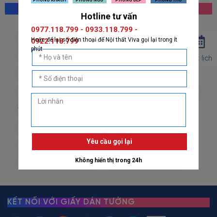
MỌI NGƯỜI CŨNG TÌM KIẾM
giấy dán tường hàn quốc
giấy dán tường nhật bản
giấy dán tường 3d
giấy dán tường phòng khách
Đặt lịch
giấy dán tường phòng ngủ
giấy dán tường bếp
giấy dán tường phòng thờ
giấy dán tường trẻ em
vải dán tường
dán decal
decal dán tường
decal dán kính
giấy dán tường giả đá
giấy dán tường giả gỗ
giấy dán tường giả gạch
giấy dán tường giả vải
giấy dán tường giá rẻ
KẾT NỐI VỚI GIẤY DÁN TƯỜNG