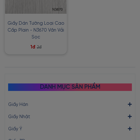
Giấy Dán Tường Loại Cao
Cấp Plain - N3670 Vân Vải
Sọc
1đ
2đ
DANH MỤC SẢN PHẨM
Giấy Hàn
Giấy Nhật
Giấy Ý