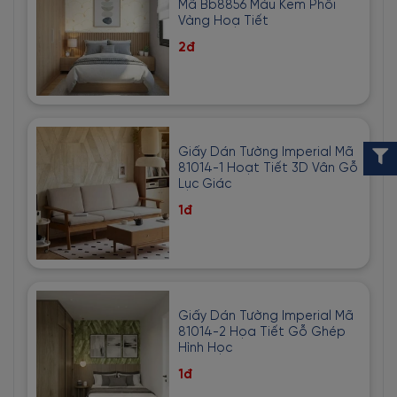
Mã Bb8856 Màu Kem Phối
Vàng Hoạ Tiết
2đ
Giấy Dán Tường Imperial Mã
81014-1 Hoạt Tiết 3D Vân Gỗ
Lục Giác
1đ
Giấy Dán Tường Imperial Mã
81014-2 Họa Tiết Gỗ Ghép
Hình Học
1đ