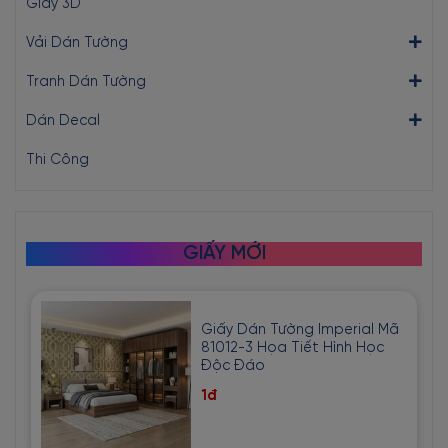
Giấy 3D
Vải Dán Tường
Tranh Dán Tường
Dán Decal
Thi Công
GIẤY MỚI
Giấy Dán Tường Imperial Mã
81012-3 Họa Tiết Hình Học
Độc Đáo
1đ