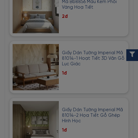
Mã Bb8856 Màu Kem Phối
Vàng Hoạ Tiết
2đ
Giấy Dán Tường Imperial Mã
81014-1 Hoạt Tiết 3D Vân Gỗ
Lục Giác
1đ
Giấy Dán Tường Imperial Mã
81014-2 Họa Tiết Gỗ Ghép
Hình Học
1đ