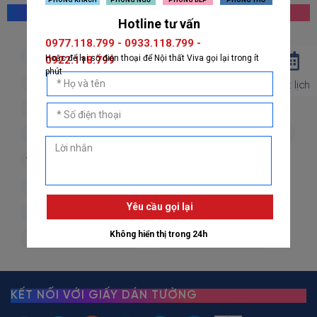
MỌI NGƯỜI CŨNG TÌM KIẾM
giấy dán tường hàn quốc
giấy dán tường nhật bản
giấy dán tường 3d
giấy dán tường phòng khách
Đặt lịch
giấy dán tường phòng ngủ
giấy dán tường bếp
giấy dán tường phòng thờ
giấy dán tường trẻ em
vải dán tường
dán decal
decal dán tường
decal dán kính
giấy dán tường giả đá
giấy dán tường giả gỗ
giấy dán tường giả gạch
giấy dán tường giả vải
giấy dán tường giá rẻ
KẾT NỐI VỚI GIẤY DÁN TƯỜNG