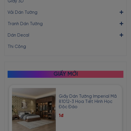
Giấy 3D
Vải Dán Tường
Tranh Dán Tường
Dán Decal
Thi Công
GIẤY MỚI
Giấy Dán Tường Imperial Mã
81012-3 Họa Tiết Hình Học
Độc Đáo
1đ