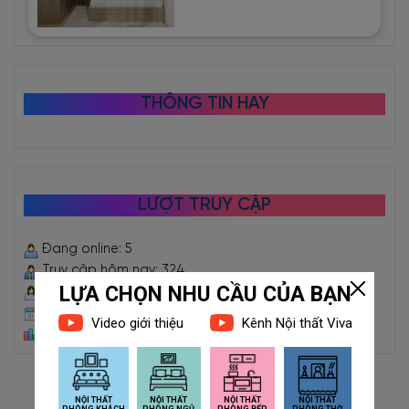
THÔNG TIN HAY
LƯỢT TRUY CẬP
Đang online: 5
Truy cập hôm nay: 324
Truy cập hôm qua: 5068
Truy cập trong tháng: 58080
Tổng truy cập: 2471649