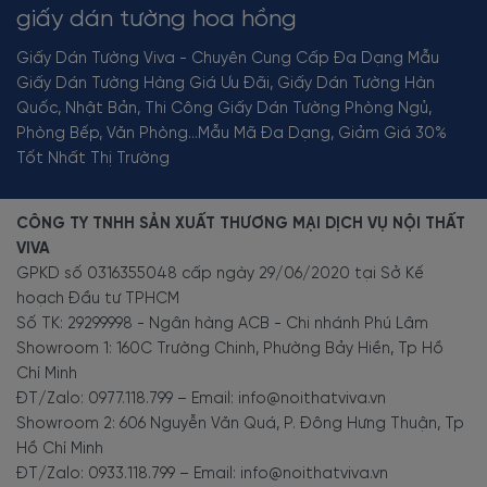
giấy dán tường hoa hồng
Giấy Dán Tường Viva - Chuyên Cung Cấp Đa Dạng Mẫu
Giấy Dán Tường Hàng Giá Ưu Đãi, Giấy Dán Tường Hàn
Quốc, Nhật Bản, Thi Công Giấy Dán Tường Phòng Ngủ,
Phòng Bếp, Văn Phòng...Mẫu Mã Đa Dạng, Giảm Giá 30%
Tốt Nhất Thị Trường
CÔNG TY TNHH SẢN XUẤT THƯƠNG MẠI DỊCH VỤ NỘI THẤT
VIVA
GPKD số 0316355048 cấp ngày 29/06/2020 tại Sở Kế
hoạch Đầu tư TPHCM
Số TK: 29299998 - Ngân hàng ACB - Chi nhánh Phú Lâm
Showroom 1: 160C Trường Chinh, Phường Bảy Hiền, Tp Hồ
Chí Minh
ĐT/Zalo: 0977.118.799 – Email: info@noithatviva.vn
Showroom 2: 606 Nguyễn Văn Quá, P. Đông Hưng Thuận, Tp
Hồ Chí Minh
ĐT/Zalo: 0933.118.799 – Email: info@noithatviva.vn