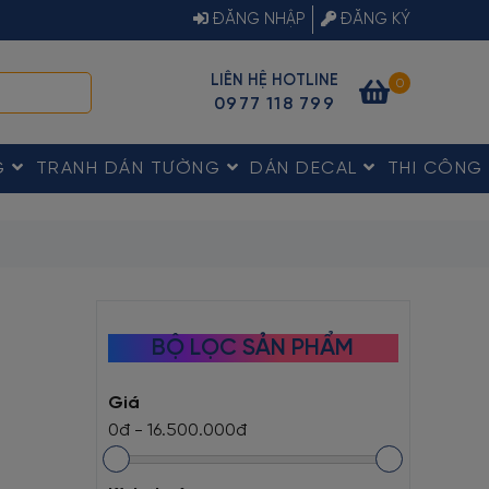
ĐĂNG NHẬP
ĐĂNG KÝ
LIÊN HỆ HOTLINE
0
0977 118 799
G
TRANH DÁN TƯỜNG
DÁN DECAL
THI CÔNG
BỘ LỌC SẢN PHẨM
Giá
0đ
-
16.500.000đ