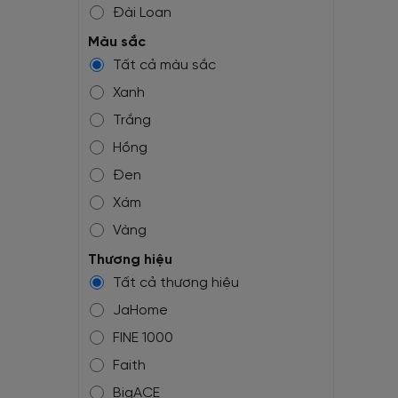
Đài Loan
Mỹ
Màu sắc
Tất cả màu sắc
Bỉ
Xanh
Trắng
Hồng
Đen
Xám
Vàng
Tím
Thương hiệu
Tất cả thương hiệu
Nâu
JaHome
Đỏ
FINE 1000
Pastel
Faith
Giả gạch
BigACE
Giả bê tông