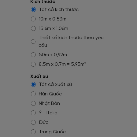
Kích thước
Tất cả kích thước
10m x 0.53m
15.6m x 1.06m
Thiết kế kích thước theo yêu
cầu
50m x 0,92m
8,5m x 0,7m = 5,95m²
10,05m x 0,7m = 7m²
Xuất xứ
10,05m x 1m = 10m²
Tất cả xuất xứ
1,32m(1,37m) x 50m
Hàn Quốc
1,32m(1,37m) x 10,5m
Nhật Bản
Ý - Italia
Đức
Trung Quốc