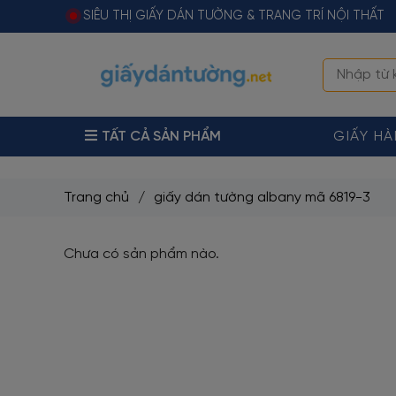
SIÊU THỊ GIẤY DÁN TƯỜNG & TRANG TRÍ NỘI THẤT
TẤT CẢ SẢN PHẨM
GIẤY H
Trang chủ
/
giấy dán tường albany mã 6819-3
Chưa có sản phẩm nào.