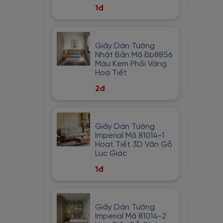
1đ
Bạc
Hồng Cam
Trắng Phối Vàng
Giấy Dán Tường
Xanh Lam Nhạt
Nhật Bản Mã Bb8856
Màu Kem Phối Vàng
Hồng Đất
Hoạ Tiết
Vàng Đồng
2đ
Xanh Nhạt
Trắng phối Xám
Giấy Dán Tường
Xanh lá cây
Imperial Mã 81014-1
Hoạt Tiết 3D Vân Gỗ
Nâu Đỏ
Lục Giác
Tím Nhạt
1đ
Da Cam
Màu Be
Giấy Dán Tường
Cam Nhạt
Imperial Mã 81014-2