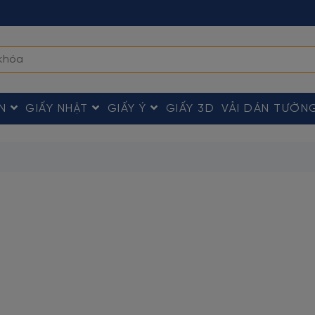
ÀN
GIẤY NHẬT
GIẤY Ý
GIẤY 3D
VẢI DÁN TƯỜN