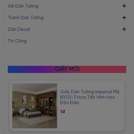
Vải Dán Tường
Tranh Dán Tường
Dán Decal
Thi Công
GIẤY MỚI
Giấy Dán Tường Imperial Mã
81012-3 Họa Tiết Hình Học
Độc Đáo
1đ