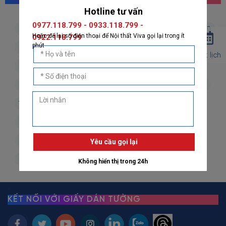
giấy dán tường hàn quốc
giấy dán tường nhật bản
giấy dán tường 3d
giấy dán tường phòng khách
Đặt lịch
giấy dán tường phòng ngủ
giấy dán tường bếp
giấy dán tường phòng thờ
giấy dán tường trẻ em
vải dán tường
dán decal
decal dán tường
decal dán kính
giấy dán tường giả đá
giấy dán tường giả gỗ
giấy dán tường giả gạch
giấy dán tường giả vải
giấy dán tường giá rẻ
KẾT NỐI VỚI GIẤY DÁN TƯỜNG