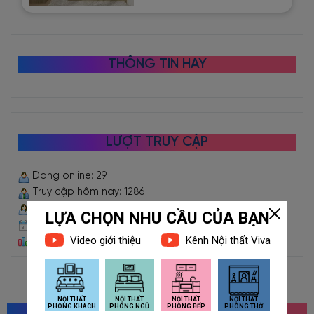
THÔNG TIN HAY
LƯỢT TRUY CẬP
Đang online: 29
Truy cập hôm nay: 1286
Truy cập hôm qua: 2918
Truy cập trong tháng: 61960
Tổng truy cập: 2475529
MỌI NGƯỜI CŨNG TÌM KIẾM