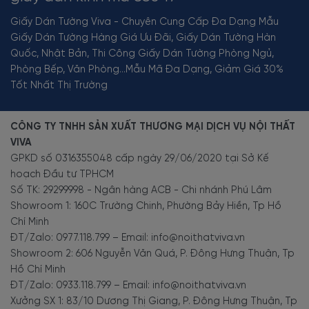
Giấy Dán Tường Viva - Chuyên Cung Cấp Đa Dạng Mẫu
Giấy Dán Tường Hàng Giá Ưu Đãi, Giấy Dán Tường Hàn
Quốc, Nhật Bản, Thi Công Giấy Dán Tường Phòng Ngủ,
Phòng Bếp, Văn Phòng...Mẫu Mã Đa Dạng, Giảm Giá 30%
Tốt Nhất Thị Trường
CÔNG TY TNHH SẢN XUẤT THƯƠNG MẠI DỊCH VỤ NỘI THẤT
VIVA
GPKD số 0316355048 cấp ngày 29/06/2020 tại Sở Kế
hoạch Đầu tư TPHCM
Số TK: 29299998 - Ngân hàng ACB - Chi nhánh Phú Lâm
Showroom 1: 160C Trường Chinh, Phường Bảy Hiền, Tp Hồ
Chí Minh
ĐT/Zalo: 0977.118.799 – Email: info@noithatviva.vn
Showroom 2: 606 Nguyễn Văn Quá, P. Đông Hưng Thuận, Tp
Hồ Chí Minh
ĐT/Zalo: 0933.118.799 – Email: info@noithatviva.vn
Xưởng SX 1: 83/10 Dương Thị Giang, P. Đông Hưng Thuận, Tp