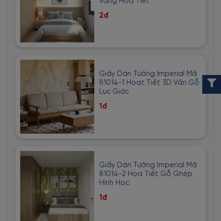
Vàng Hoạ Tiết
2đ
Giấy Dán Tường Imperial Mã
81014-1 Hoạt Tiết 3D Vân Gỗ
Lục Giác
1đ
Giấy Dán Tường Imperial Mã
81014-2 Họa Tiết Gỗ Ghép
Hình Học
1đ