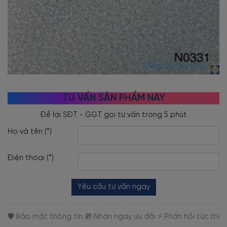
TƯ VẤN SẢN PHẨM NÀY
Họ và tên (*)
Điện thoại (*)
Yêu cầu tư vấn ngay