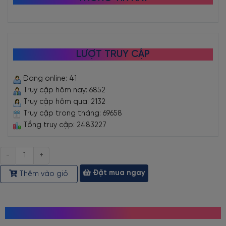
LƯỢT TRUY CẬP
Đang online: 41
Truy cập hôm nay: 6852
Truy cập hôm qua: 2132
Truy cập trong tháng: 69658
Tổng truy cập: 2483227
Số
lượng
Đặt mua ngay
Thêm vào giỏ
MỌI NGƯỜI CŨNG TÌM KIẾM