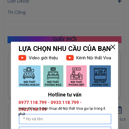
Dán Decal
Thi Công
GIẤY MỚI
Giấy Dán Tường Imperial Mã
81012-3 Họa Tiết Hình Học
Độc Đáo
1đ
Giấy Dán Tường Imperial Mã
Đặt lịch
81013-2 Vân Vải Dệt Màu
Trắng