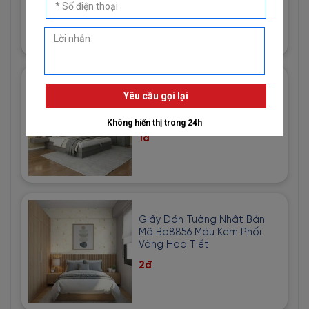
1đ
Giấy Dán Tường Imperial Mã
81013-3 Hoạ Tiết Vải Bố Màu
Vàng Cát
1đ
Giấy Dán Tường Nhật Bản
Mã Bb8856 Màu Kem Phối
Vàng Hoạ Tiết
2đ