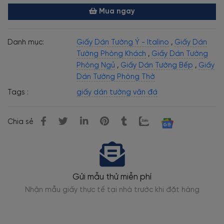
Mua ngay
Danh mục:
Giấy Dán Tường Ý - Italino
,
Giấy Dán
Tường Phòng Khách
,
Giấy Dán Tường
Phòng Ngủ
,
Giấy Dán Tường Bếp
,
Giấy
Dán Tường Phòng Thờ
Tags :
giấy dán tường vân đá
Chia sẻ
Gửi mẫu thử miễn phí
Thi
giấy thực tế tại nhà trước khi đặt hàng
Thợ dán tường l