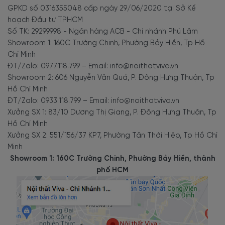
GPKD số 0316355048 cấp ngày 29/06/2020 tại Sở Kế
hoạch Đầu tư TPHCM
Số TK: 29299998 - Ngân hàng ACB - Chi nhánh Phú Lâm
Showroom 1: 160C Trường Chinh, Phường Bảy Hiền, Tp Hồ
Chí Minh
ĐT/Zalo: 0977.118.799 – Email: info@noithatviva.vn
Showroom 2: 606 Nguyễn Văn Quá, P. Đông Hưng Thuận, Tp
Hồ Chí Minh
ĐT/Zalo: 0933.118.799 – Email: info@noithatviva.vn
Xưởng SX 1: 83/10 Dương Thị Giang, P. Đông Hưng Thuận, Tp
Hồ Chí Minh
Xưởng SX 2: 551/156/37 KP7, Phường Tân Thới Hiệp, Tp Hồ Chí
Minh
Showroom 1: 160C Trường Chinh, Phường Bảy Hiền, thành
phố HCM