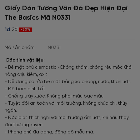
Giấy Dán Tường Vân Đá Đẹp Hiện Đại
The Basics Mã N0331
1đ
2đ
-50%
Mã sản phẩm:
N0331
Đặc tính vật liệu:
- Bề mặt phủ clemastic -Chống thấm, chống rêu mốc,Khả
năng chịu kiềm, axit
- Dễ dàng cọ rửa bề mặt bằng xà phòng, nước, khăn ướt.
- Độ bám dính tốt
- Chống trầy xước, Không phai màu bạc màu.
- Tuyệt đối an toàn với môi trường, không chứa chì, thủy
ngân.
- Đặc biệt thích nghi với môi trường ẩm ướt, khí hậu thay
đổi thường xuyên.
- Phong phú đa dạng, đồng bộ mẫu mã.