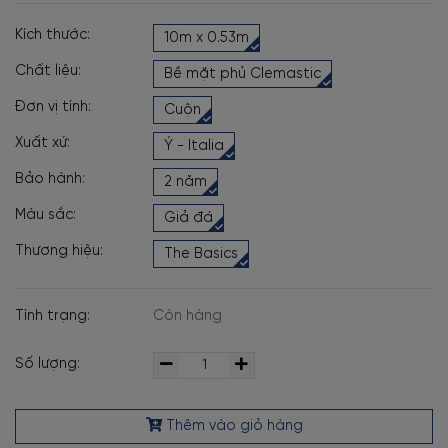
Kích thước:
10m x 0.53m
Chất liệu:
Bề mặt phủ Clemastic
Đơn vị tính:
Cuộn
Xuất xứ:
Ý - Italia
Bảo hành:
2 năm
Màu sắc:
Giả đá
Thương hiệu:
The Basics
Tình trạng:
Còn hàng
Số lượng:
Thêm vào giỏ hàng