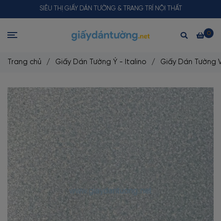
SIÊU THỊ GIẤY DÁN TƯỜNG & TRANG TRÍ NỘI THẤT
0
Trang chủ
/
Giấy Dán Tường Ý - Italino
/
Giấy Dán Tường V