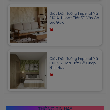
Giấy Dán Tường Imperial Mã
81014-1 Hoạt Tiết 3D Vân Gỗ
Lục Giác
1đ
Giấy Dán Tường Imperial Mã
81014-2 Họa Tiết Gỗ Ghép
Hình Học
1đ
THÔNG TIN HAY