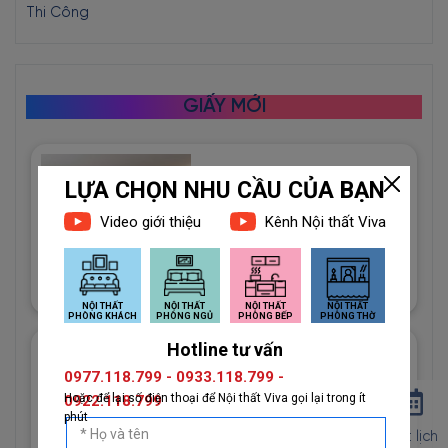
Thi Công
GIẤY MỚI
Giấy Dán Tường Imperial Mã
81012-3 Họa Tiết Hình Học
Độc Đáo
1đ
Giấy Dán Tường Imperial Mã
81013-2 Vân Vải Dệt Màu
Trắng
1đ
Đặt lịch