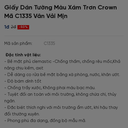
Giấy Dán Tường Màu Xám Trơn Crown
Mã C1335 Vân Vải Mịn
1đ
2đ
-50%
Mã sản phẩm:
C1335
Đặc tính vật liệu:
- Bề mặt phủ clemastic -Chống thấm, chống rêu mốc,Khả
năng chịu kiềm, axit
- Dễ dàng cọ rửa bề mặt bằng xà phòng, nước, khăn ướt.
- Độ bám dính tốt
- Chống trầy xước, Không phai màu bạc màu.
- Tuyệt đối an toàn với môi trường, không chứa chì, thủy
ngân.
- Đặc biệt thích nghi với môi trường ẩm ướt, khí hậu thay
đổi thường xuyên.
- Phong phú đa dạng, đồng bộ mẫu mã.