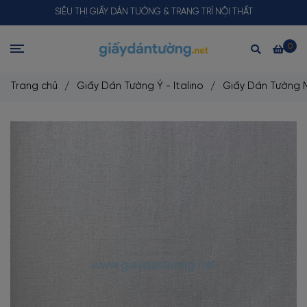
SIÊU THỊ GIẤY DÁN TƯỜNG & TRANG TRÍ NỘI THẤT
0
Trang chủ
/
Giấy Dán Tường Ý - Italino
/
Giấy Dán Tường M