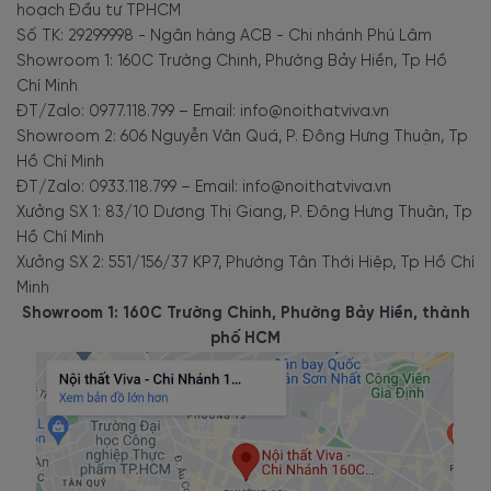
hoạch Đầu tư TPHCM
Số TK: 29299998 - Ngân hàng ACB - Chi nhánh Phú Lâm
Showroom 1: 160C Trường Chinh, Phường Bảy Hiền, Tp Hồ
Chí Minh
ĐT/Zalo: 0977.118.799 – Email: info@noithatviva.vn
Showroom 2: 606 Nguyễn Văn Quá, P. Đông Hưng Thuận, Tp
Hồ Chí Minh
ĐT/Zalo: 0933.118.799 – Email: info@noithatviva.vn
Xưởng SX 1: 83/10 Dương Thị Giang, P. Đông Hưng Thuận, Tp
Hồ Chí Minh
Xưởng SX 2: 551/156/37 KP7, Phường Tân Thới Hiệp, Tp Hồ Chí
Minh
Showroom 1: 160C Trường Chinh, Phường Bảy Hiền, thành
phố HCM