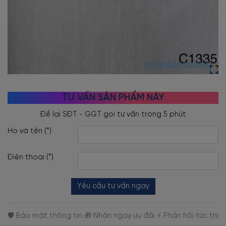
TƯ VẤN SẢN PHẨM NÀY
Họ và tên (*)
Điện thoại (*)
Yêu cầu tư vấn ngay