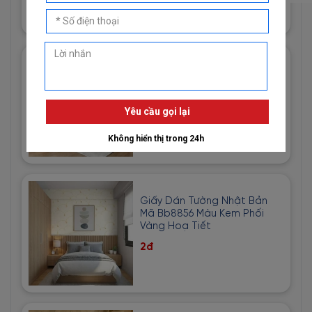
Giấy Dán Tường Imperial Mã
81013-3 Hoạ Tiết Vải Bố Màu
Vàng Cát
1đ
Giấy Dán Tường Nhật Bản
Mã Bb8856 Màu Kem Phối
Vàng Hoạ Tiết
2đ