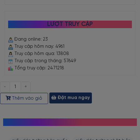
LƯỢT TRUY CẬP
Đang online: 23
Truy cập hôm nay: 4961
Truy cập hôm qua: 13808
Truy cập trong tháng: 57649
Tổng truy cập: 2471218
Số
lượng
Đặt mua ngay
Thêm vào giỏ
MỌI NGƯỜI CŨNG TÌM KIẾM