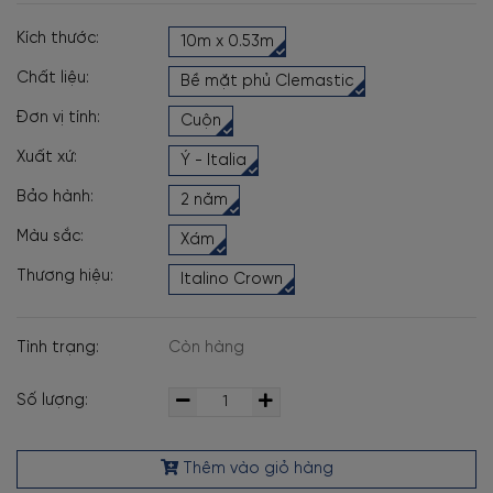
Kích thước:
10m x 0.53m
Chất liệu:
Bề mặt phủ Clemastic
Đơn vị tính:
Cuộn
Xuất xứ:
Ý - Italia
Bảo hành:
2 năm
Màu sắc:
Xám
Thương hiệu:
Italino Crown
Tình trạng:
Còn hàng
Số lượng:
Thêm vào giỏ hàng