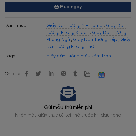
Mua ngay
Danh mục:
Giấy Dán Tường Ý - Italino
,
Giấy Dán
Tường Phòng Khách
,
Giấy Dán Tường
Phòng Ngủ
,
Giấy Dán Tường Bếp
,
Giấy
Dán Tường Phòng Thờ
Tags :
giấy dán tường màu xám trơn
Chia sẻ
ễn phí
Thi công chuyên ngh
à trước khi đặt hàng
Thợ dán tường lành nghề, kỹ thuật