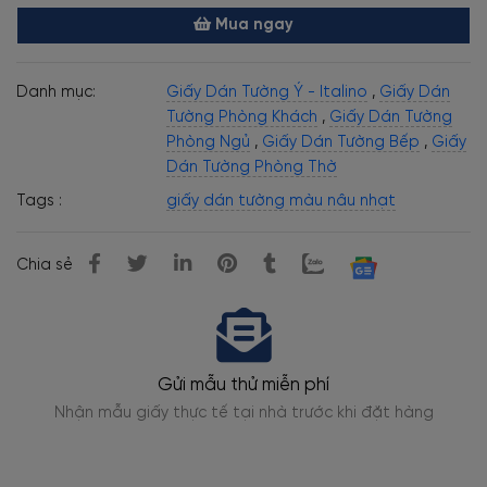
Mua ngay
Danh mục:
Giấy Dán Tường Ý - Italino
,
Giấy Dán
Tường Phòng Khách
,
Giấy Dán Tường
Phòng Ngủ
,
Giấy Dán Tường Bếp
,
Giấy
Dán Tường Phòng Thờ
Tags :
giấy dán tường màu nâu nhạt
Chia sẻ
Thi công chuyên nghiệp
hàng
Thợ dán tường lành nghề, kỹ thuật cao, phẳng đẹp