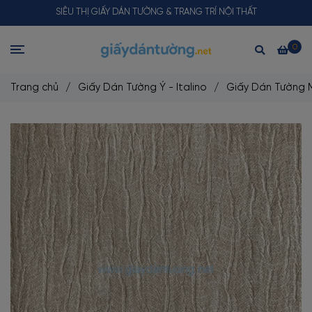
SIÊU THỊ GIẤY DÁN TƯỜNG & TRANG TRÍ NỘI THẤT
0
Trang chủ
/
Giấy Dán Tường Ý - Italino
/
Giấy Dán Tường M