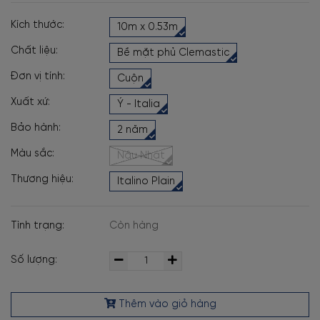
Kích thước:
10m x 0.53m
Chất liệu:
Bề mặt phủ Clemastic
Đơn vị tính:
Cuộn
Xuất xứ:
Ý - Italia
Bảo hành:
2 năm
Màu sắc:
Nâu Nhạt
Thương hiệu:
Italino Plain
Tình trạng:
Còn hàng
Số lượng:
Thêm vào giỏ hàng