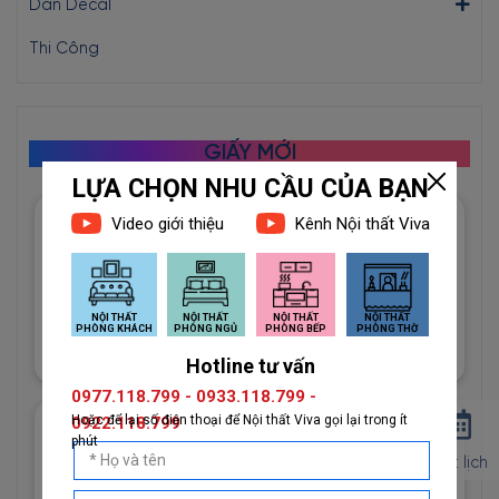
Dán Decal
Thi Công
GIẤY MỚI
Giấy Dán Tường Imperial Mã
81012-3 Họa Tiết Hình Học
Độc Đáo
1đ
Giấy Dán Tường Imperial Mã
Đặt lịch
81013-2 Vân Vải Dệt Màu
Trắng