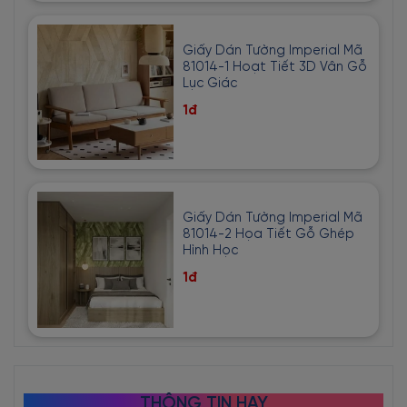
Giấy Dán Tường Imperial Mã
81014-1 Hoạt Tiết 3D Vân Gỗ
Lục Giác
1đ
Giấy Dán Tường Imperial Mã
81014-2 Họa Tiết Gỗ Ghép
Hình Học
1đ
THÔNG TIN HAY