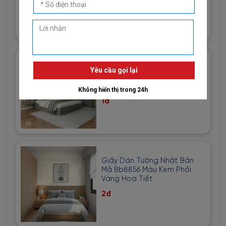
1đ
Giấy Dán Tường Imperial Mã
81013-3 Hoạ Tiết Vải Bố Màu
Vàng Cát
1đ
Giấy Dán Tường Nhật Bản
Mã Bb8856 Màu Kem Phối
Vàng Hoạ Tiết
2đ