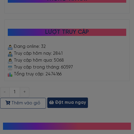
LƯỢT TRUY CẬP
Đang online: 32
Truy cập hôm nay: 2841
Truy cập hôm qua: 5068
Truy cập trong tháng: 60597
Tổng truy cập: 2474166
Số
lượng
Đặt mua ngay
Thêm vào giỏ
MỌI NGƯỜI CŨNG TÌM KIẾM