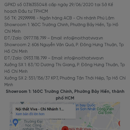
GPKD số 0316355048 cấp ngày 29/06/2020 tại Sở Kế
hoạch Đầu tư TPHCM
Số TK: 29299998 - Ngân hàng ACB - Chi nhánh Phú Lâm
Showroom 1: 160C Trường Chinh, Phường Bảy Hiền, Tp Hồ
Chí Minh
ĐT/Zalo: 0977.118.799 – Email: info@noithatviva.vn
Showroom 2: 606 Nguyễn Văn Quá, P. Đông Hưng Thuận, Tp
Hồ Chí Minh
ĐT/Zalo: 0933.118.799 – Email: info@noithatviva.vn
Xưởng SX 1: 83/10 Dương Thị Giang, P. Đông Hưng Thuận, Tp
Hồ Chí Minh
Xưởng SX 2: 551/156/37 KP7, Phường Tân Thới Hiệp, Tp Hồ Chí
Minh
Showroom 1: 160C Trường Chinh, Phường Bảy Hiền, thành
phố HCM