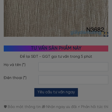
TƯ VẤN SẢN PHẨM NÀY
Họ và tên (*)
Điện thoại (*)
Yêu cầu tư vấn ngay