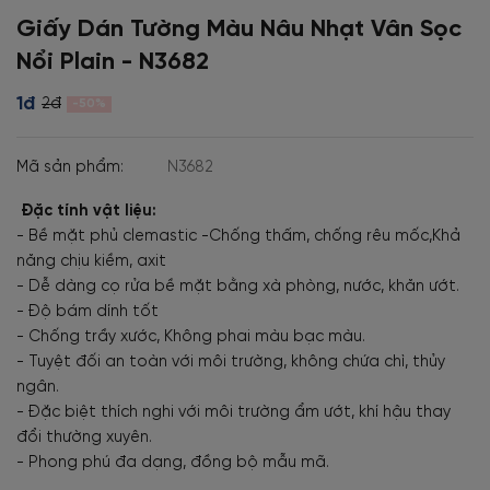
Giấy Dán Tường Màu Nâu Nhạt Vân Sọc
Nổi Plain - N3682
1đ
2đ
-50%
Mã sản phẩm:
N3682
Đặc tính vật liệu:
- Bề mặt phủ clemastic -Chống thấm, chống rêu mốc,Khả
năng chịu kiềm, axit
- Dễ dàng cọ rửa bề mặt bằng xà phòng, nước, khăn ướt.
- Độ bám dính tốt
- Chống trầy xước, Không phai màu bạc màu.
- Tuyệt đối an toàn với môi trường, không chứa chì, thủy
ngân.
- Đặc biệt thích nghi với môi trường ẩm ướt, khí hậu thay
đổi thường xuyên.
- Phong phú đa dạng, đồng bộ mẫu mã.