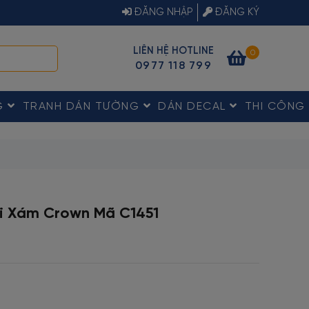
ĐĂNG NHẬP
ĐĂNG KÝ
LIÊN HỆ HOTLINE
0
0977 118 799
G
TRANH DÁN TƯỜNG
DÁN DECAL
THI CÔNG
i Xám Crown Mã C1451