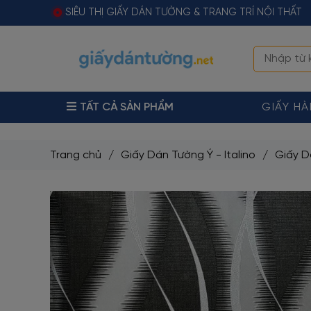
SIÊU THỊ GIẤY DÁN TƯỜNG & TRANG TRÍ NỘI THẤT
TẤT CẢ SẢN PHẨM
GIẤY H
Trang chủ
/
Giấy Dán Tường Ý - Italino
/
Giấy D