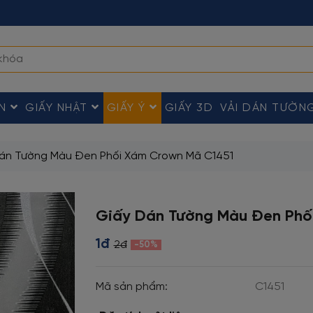
ÀN
GIẤY NHẬT
GIẤY Ý
GIẤY 3D
VẢI DÁN TƯỜN
án Tường Màu Đen Phối Xám Crown Mã C1451
Giấy Dán Tường Màu Đen Phố
1đ
2đ
-50%
Mã sản phẩm:
C1451