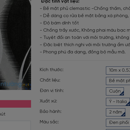
Đặc tính vật liệu:
- Bề mặt phủ clemastic -Chống thấm, chố
- Dễ dàng cọ rửa bề mặt bằng xà phòng, 
- Độ bám dính tốt
- Chống trầy xước, Không phai màu bạc 
- Tuyệt đối an toàn với môi trường, không
- Đặc biệt thích nghi với môi trường ẩm ướ
- Phong phú đa dạng, đồng bộ mẫu mã.
Kích thước:
10m x 0.
Chất liệu:
Bề mặt p
Đơn vị tính:
Cuộn
Xuất xứ:
Ý - Italia
Bảo hành:
2 năm
Màu sắc:
Đen phối