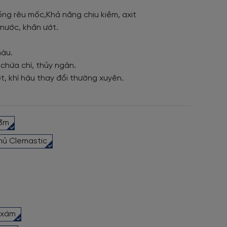
ng rêu mốc,Khả năng chịu kiềm, axit
nước, khăn ướt.
màu.
 chứa chì, thủy ngân.
t, khí hậu thay đổi thường xuyên.
53m
hủ Clemastic
 xám