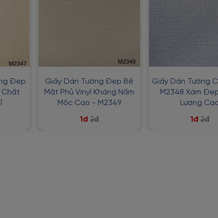
ờng Đẹp
Giấy Dán Tường Đẹp Bề
Giấy Dán Tường Cl
7 Chất
Mặt Phủ Vinyl Kháng Nấm
M2348 Xám Đẹp
ỉ
Mốc Cao - M2349
Lượng Ca
1đ
1đ
2đ
2đ