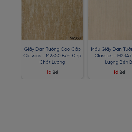
Giấy Dán Tường Cao Cấp
Mẫu Giấy Dán Tư
Classics - M2350 Bền Đẹp
Classics - M234
Chất Lượng
Lượng Bền B
1đ
1đ
2đ
2đ