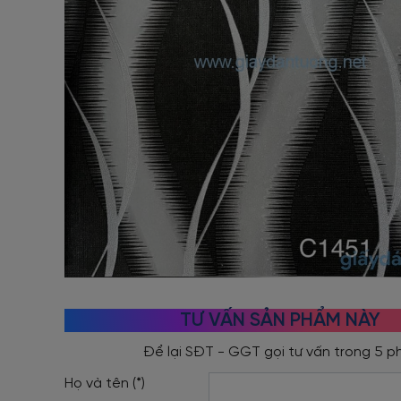
TƯ VẤN SẢN PHẨM NÀY
Họ và tên (*)