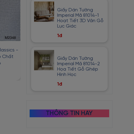
Giấy Dán Tường
Imperial Mã 81014-1
Hoạt Tiết 3D Vân Gỗ
Lục Giác
1đ
assics -
Giấy Dán Tường Chống Ẩm
Giấy Dán Tườ
 Chất
Classics - M2346 Họa Tiết
Classics - M2345
Giấy Dán Tường
o
Đơn Giản
Bắt Mắt
Imperial Mã 81014-2
Họa Tiết Gỗ Ghép
1đ
1đ
2đ
2đ
Hình Học
1đ
THÔNG TIN HAY