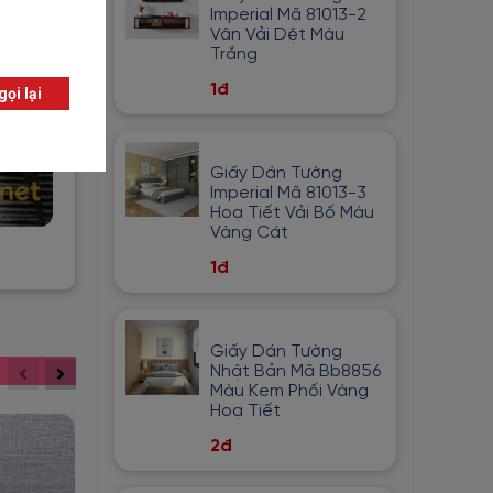
Imperial Mã 81013-2
Vân Vải Dệt Màu
Trắng
1đ
Giấy Dán Tường
Imperial Mã 81013-3
Hoạ Tiết Vải Bố Màu
Vàng Cát
1đ
Giấy Dán Tường
Nhật Bản Mã Bb8856
Màu Kem Phối Vàng
Hoạ Tiết
2đ