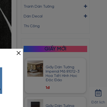
Tranh Dán Tường
Dán Decal
Thi Công
GIẤY MỚI
Giấy Dán Tường
Imperial Mã 81012-3
Họa Tiết Hình Học
Độc Đáo
1đ
Đặt lịch
Giấy Dán Tường