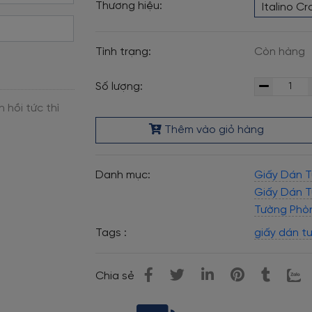
Thương hiệu:
Italino C
Tình trạng:
Còn hàng
Số lượng:
Thêm vào giỏ hàng
Danh mục:
Giấy Dán Tư
Giấy Dán 
Tường Phò
Tags :
giấy dán t
Chia sẻ