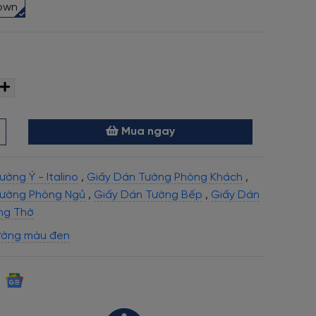
rown
Mua ngay
ờng Ý - Italino
,
Giấy Dán Tường Phòng Khách
,
Tường Phòng Ngủ
,
Giấy Dán Tường Bếp
,
Giấy Dán
ng Thờ
ường màu đen