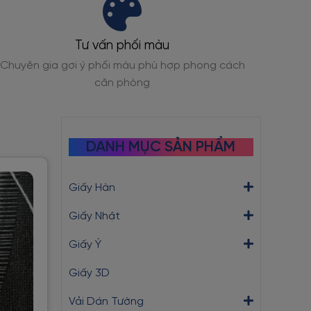
Tư vấn phối màu
Chuyên gia gợi ý phối màu phù hợp phong cách
Đạt ch
căn phòng
DANH MỤC SẢN PHẨM
Giấy Hàn
Giấy Nhật
Giấy Ý
Giấy 3D
Vải Dán Tường