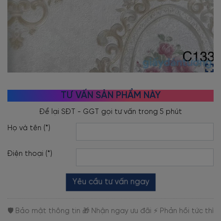
TƯ VẤN SẢN PHẨM NÀY
Họ và tên (*)
Điện thoại (*)
Yêu cầu tư vấn ngay