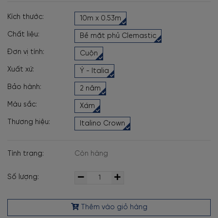
Kích thước:
10m x 0.53m
Chất liệu:
Bề mặt phủ Clemastic
Đơn vị tính:
Cuộn
Xuất xứ:
Ý - Italia
Bảo hành:
2 năm
Màu sắc:
Xám
Thương hiệu:
Italino Crown
Tình trạng:
Còn hàng
Số lượng:
Thêm vào giỏ hàng