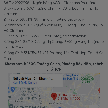
Số TK: 29299998 - Ngân hàng ACB - Chi nhánh Phú Lâm
Showroom 1: 160C Trường Chinh, Phường Bảy Hiền, Tp Hồ
Chí Minh
ĐT/Zalo: 0977.118.799 – Email: info@noithatviva.vn
Showroom 2: 606 Nguyễn Văn Quá, P. Đông Hưng Thuận, Tp
Hồ Chí Minh
ĐT/Zalo: 0933.118.799 – Email: info@noithatviva.vn
Xưởng SX 1: 83/10 Dương Thị Giang, P. Đông Hưng Thuận, Tp
Hồ Chí Minh
Xưởng SX 2: 551/156/37 KP7, Phường Tân Thới Hiệp, Tp Hồ Chí
Minh
Showroom 1: 160C Trường Chinh, Phường Bảy Hiền, thành
phố HCM