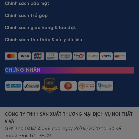
Chính sách bảo mật
Chính sách trả góp
Chính sách giao hàng & lắp đặt
Chính sách thu thập & xử lý dữ liệu
CHỨNG NHẬN
CÔNG TY TNHH SẢN XUẤT THƯƠNG MẠI DỊCH VỤ NỘI THẤT
VIVA
GPKD số 0316355048 cấp ngày 29/06/2020 tại Sở Kế
hoạch Đầu tư TPHCM