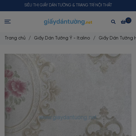
SIÊU THỊ GIẤY DÁN TƯỜNG & TRANG TRÍ NỘI THẤT
0
Trang chủ
/
Giấy Dán Tường Ý - Italino
/
Giấy Dán Tường 