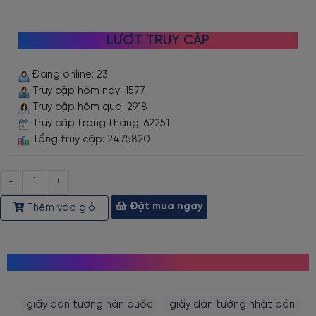
LƯỢT TRUY CẬP
Đang online: 23
Truy cập hôm nay: 1577
Truy cập hôm qua: 2918
Truy cập trong tháng: 62251
Tổng truy cập: 2475820
Số
lượng
Đặt mua ngay
Thêm vào giỏ
MỌI NGƯỜI CŨNG TÌM KIẾM
giấy dán tường hàn quốc
giấy dán tường nhật bản