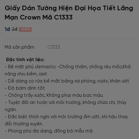
Giấy Dán Tường Hiện Đại Họa Tiết Lãng
Mạn Crown Mã C1333
1đ
2đ
-50%
Mã sản phẩm:
C1333
Đặc tính vật liệu:
- Bề mặt phủ clemastic -Chống thấm, chống rêu mốc,Khả
năng chịu kiềm, axit
- Dễ dàng cọ rửa bề mặt bằng xà phòng, nước, khăn ướt.
- Độ bám dính tốt
- Chống trầy xước, Không phai màu bạc màu.
- Tuyệt đối an toàn với môi trường, không chứa chì, thủy
ngân.
- Đặc biệt thích nghi với môi trường ẩm ướt, khí hậu thay
đổi thường xuyên.
- Phong phú đa dạng, đồng bộ mẫu mã.