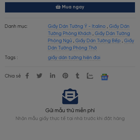
Mua ngay
Danh mục:
Giấy Dán Tường Ý - Italino
,
Giấy Dán
Tường Phòng Khách
,
Giấy Dán Tường
Phòng Ngủ
,
Giấy Dán Tường Bếp
,
Giấy
Dán Tường Phòng Thờ
Tags :
giấy dán tường hiện đại
Chia sẻ
Thi công chuyên nghiệp
Thợ dán tường lành nghề, kỹ thuật cao, phẳng đẹp