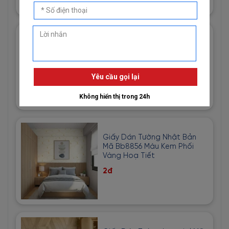
Giấy Dán Tường Imperial Mã
81013-3 Hoạ Tiết Vải Bố Màu
Vàng Cát
1đ
Giấy Dán Tường Nhật Bản
Mã Bb8856 Màu Kem Phối
Vàng Hoạ Tiết
2đ