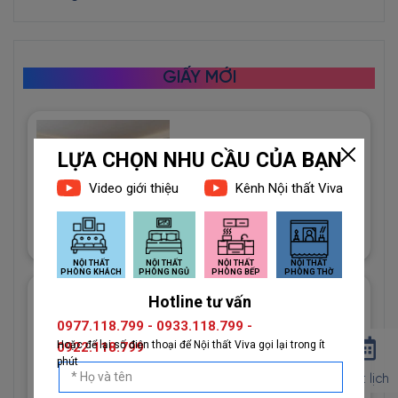
GIẤY MỚI
Giấy Dán Tường Imperial Mã
81012-3 Họa Tiết Hình Học
Độc Đáo
1đ
Giấy Dán Tường Imperial Mã
81013-2 Vân Vải Dệt Màu
Trắng
1đ
Đặt lịch