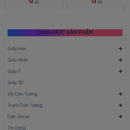
1đ
1đ
2đ
2đ
DANH MỤC SẢN PHẨM
Giấy Hàn
Giấy Nhật
Giấy Ý
Giấy 3D
Vải Dán Tường
Tranh Dán Tường
Dán Decal
Thi Công