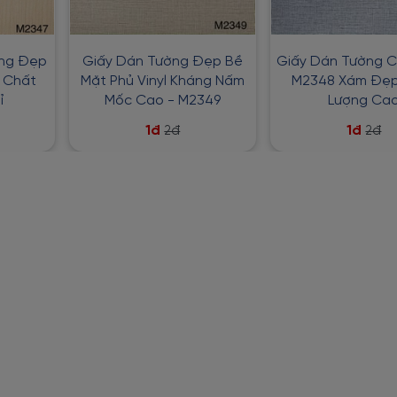
ờng Đẹp
Giấy Dán Tường Đẹp Bề
Giấy Dán Tường Cl
7 Chất
Mặt Phủ Vinyl Kháng Nấm
M2348 Xám Đẹp
ỉ
Mốc Cao - M2349
Lượng Ca
1đ
1đ
2đ
2đ