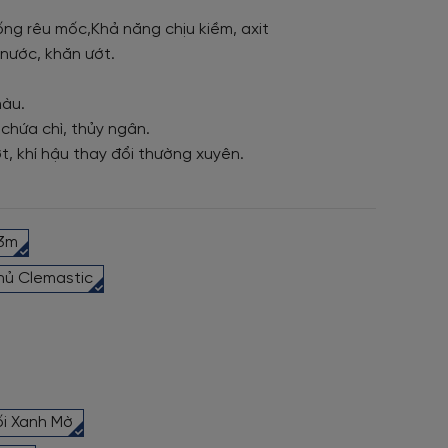
ng rêu mốc,Khả năng chịu kiềm, axit
nước, khăn ướt.
màu.
 chứa chì, thủy ngân.
t, khí hậu thay đổi thường xuyên.
53m
hủ Clemastic
ối Xanh Mờ