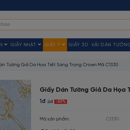
ÀN
GIẤY NHẬT
GIẤY Ý
GIẤY 3D
VẢI DÁN TƯỜN
án Tường Giả Da Họa Tiết Sang Trọng Crown Mã C1330
Giấy Dán Tường Giả Da Họa T
1đ
2đ
-50%
Mã sản phẩm:
C1330