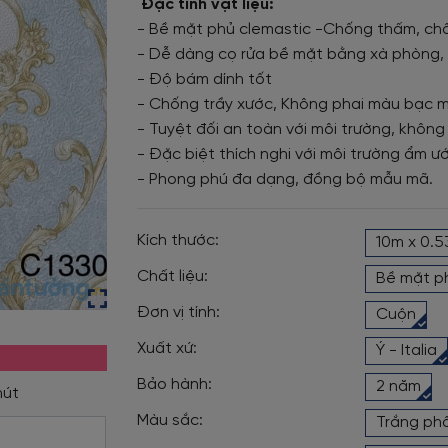
Đặc tính vật liệu:
- Bề mặt phủ clemastic -Chống thấm, chố
- Dễ dàng cọ rửa bề mặt bằng xà phòng, 
- Độ bám dính tốt
- Chống trầy xước, Không phai màu bạc 
- Tuyệt đối an toàn với môi trường, không
- Đặc biệt thích nghi với môi trường ẩm ướ
- Phong phú đa dạng, đồng bộ mẫu mã.
Kích thước:
10m x 0.
Chất liệu:
Bề mặt p
Đơn vị tính:
Cuộn
Xuất xứ:
Ý - Italia
Bảo hành:
2 năm
Màu sắc:
Trắng ph