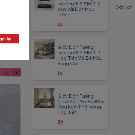
Imperial Mã 81013-2
Đặt lịch
Vân Vải Dệt Màu
Trắng
1đ
Giấy Dán Tường
Imperial Mã 81013-3
Hoạ Tiết Vải Bố Màu
Vàng Cát
1đ
Giấy Dán Tường
Nhật Bản Mã Bb8856
Màu Kem Phối Vàng
Hoạ Tiết
2đ