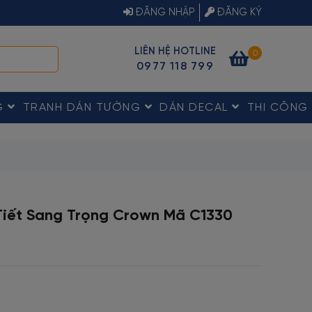
ĐĂNG NHẬP
ĐĂNG KÝ
LIÊN HỆ HOTLINE
0
0977 118 799
G
TRANH DÁN TƯỜNG
DÁN DECAL
THI CÔNG
iết Sang Trọng Crown Mã C1330