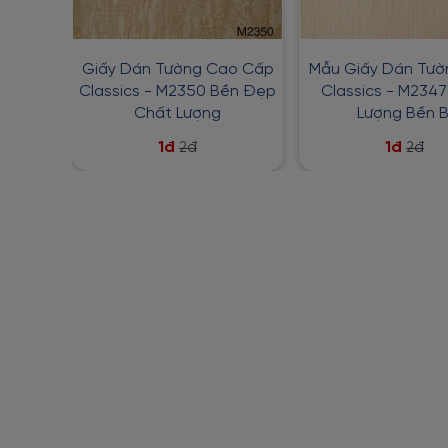
Giấy Dán Tường Cao Cấp
Mẫu Giấy Dán Tư
Classics - M2350 Bền Đẹp
Classics - M234
Chất Lượng
Lượng Bền B
1đ
1đ
2đ
2đ