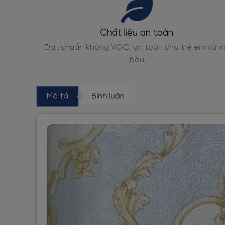
Giao hàng toàn quốc
em và mẹ
Đóng gói, giao nhanh từ 1-3 ngày
Mô tả
Bình luận