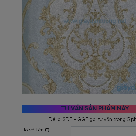
TƯ VẤN SẢN PHẨM NÀY
Họ và tên (*)