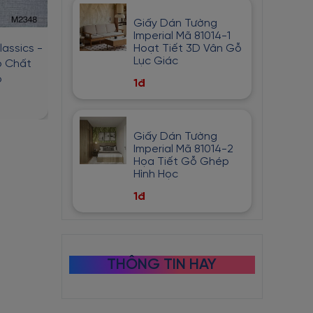
Giấy Dán Tường
Imperial Mã 81014-1
assics -
Giấy Dán Tường Chống Ẩm
Giấy Dán Tườ
Hoạt Tiết 3D Vân Gỗ
Lục Giác
 Chất
Classics - M2346 Họa Tiết
Classics - M2345
o
Đơn Giản
Bắt Mắt
1đ
1đ
1đ
2đ
2đ
Giấy Dán Tường
Imperial Mã 81014-2
Họa Tiết Gỗ Ghép
Hình Học
1đ
THÔNG TIN HAY