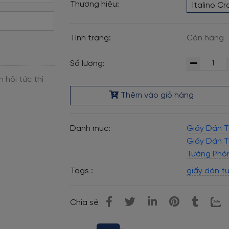
Thương hiệu:
Italino C
Tình trạng:
Còn hàng
Số lượng:
Thêm vào giỏ hàng
Danh mục:
Giấy Dán Tư
Giấy Dán 
Tường Phò
Tags :
giấy dán t
Chia sẻ