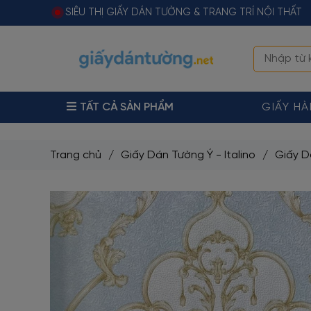
SIÊU THỊ GIẤY DÁN TƯỜNG & TRANG TRÍ NỘI THẤT
TẤT CẢ SẢN PHẨM
GIẤY H
Trang chủ
/
Giấy Dán Tường Ý - Italino
/
Giấy D