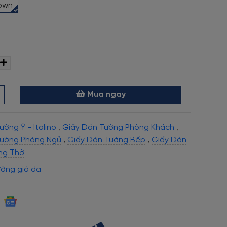
rown
Mua ngay
ờng Ý - Italino
,
Giấy Dán Tường Phòng Khách
,
Tường Phòng Ngủ
,
Giấy Dán Tường Bếp
,
Giấy Dán
ng Thờ
ường giả da