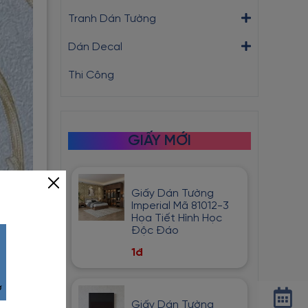
Tranh Dán Tường
Dán Decal
Thi Công
GIẤY MỚI
Giấy Dán Tường
Imperial Mã 81012-3
Họa Tiết Hình Học
Độc Đáo
1đ
Giấy Dán Tường