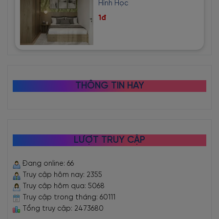
Hình Học
1đ
THÔNG TIN HAY
LƯỢT TRUY CẬP
Đang online: 66
Truy cập hôm nay: 2355
Truy cập hôm qua: 5068
Truy cập trong tháng: 60111
Tổng truy cập: 2473680