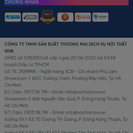
CHỨNG NHẬN
CÔNG TY TNHH SẢN XUẤT THƯƠNG MẠI DỊCH VỤ NỘI THẤT
VIVA
GPKD số 0316355048 cấp ngày 29/06/2020 tại Sở Kế
hoạch Đầu tư TPHCM
Số TK: 29299998 - Ngân hàng ACB - Chi nhánh Phú Lâm
Showroom 1: 160C Trường Chinh, Phường Bảy Hiền, Tp Hồ
Chí Minh
ĐT/Zalo: 0977.118.799 – Email: info@noithatviva.vn
Showroom 2: 606 Nguyễn Văn Quá, P. Đông Hưng Thuận, Tp
Hồ Chí Minh
ĐT/Zalo: 0933.118.799 – Email: info@noithatviva.vn
Xưởng SX 1: 83/10 Dương Thị Giang, P. Đông Hưng Thuận, Tp
Hồ Chí Minh