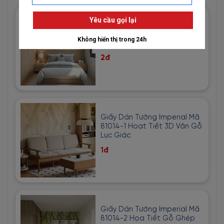
Giấy Dán Tường Nhật Bản
Mã Bb8856 Màu Kem Phối
Vàng Hoạ Tiết
2đ
Giấy Dán Tường Imperial Mã
81014-1 Hoạt Tiết 3D Vân Gỗ
Lục Giác
1đ
Giấy Dán Tường Imperial Mã
81014-2 Họa Tiết Gỗ Ghép