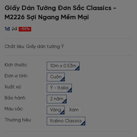
Giấy Dán Tường Đơn Sắc Classics -
M2226 Sợi Ngang Mềm Mại
1đ
2đ
-50%
Chất liệu: Giấy dán tường Ý
Kích thước:
10m x 0.53m
Đơn vị tính:
Cuộn
Xuất xứ:
Ý - Italia
Bảo hành:
2 năm
Màu sắc:
Vàng
Xám
Thương hiệu:
Italino Classics