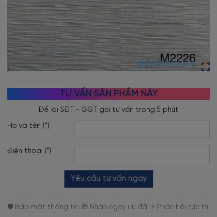
TƯ VẤN SẢN PHẨM NÀY
Họ và tên (*)
Điện thoại (*)
Yêu cầu tư vấn ngay