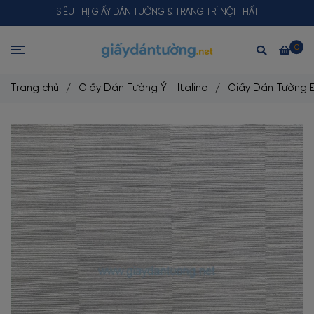
SIÊU THỊ GIẤY DÁN TƯỜNG & TRANG TRÍ NỘI THẤT
0
Trang chủ
/
Giấy Dán Tường Ý - Italino
/
Giấy Dán Tường Đ