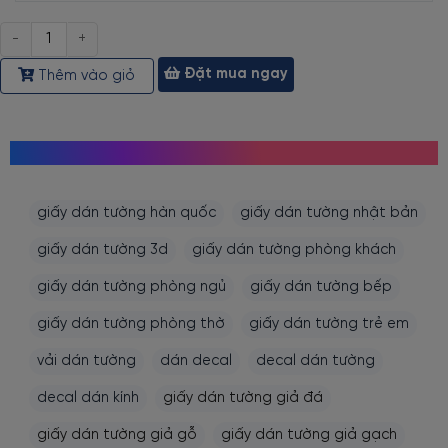
Số
lượng
Đặt mua ngay
Thêm vào giỏ
MỌI NGƯỜI CŨNG TÌM KIẾM
giấy dán tường hàn quốc
giấy dán tường nhật bản
giấy dán tường 3d
giấy dán tường phòng khách
giấy dán tường phòng ngủ
giấy dán tường bếp
giấy dán tường phòng thờ
giấy dán tường trẻ em
vải dán tường
dán decal
decal dán tường
decal dán kính
giấy dán tường giả đá
giấy dán tường giả gỗ
giấy dán tường giả gạch