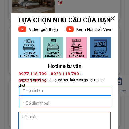
1đ
Giấy Dán Tường Imperial Mã
81013-2 Vân Vải Dệt Màu
Trắng
1đ
Giấy Dán Tường Imperial Mã
Đặt lịch
81013-3 Hoạ Tiết Vải Bố Màu
Vàng Cát
1đ