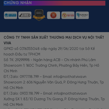
CHỨNG NHẬN
CÔNG TY TNHH SẢN XUẤT THƯƠNG MẠI DỊCH VỤ NỘI THẤT
VIVA
GPKD số 0316355048 cấp ngày 29/06/2020 tại Sở Kế
hoạch Đầu tư TPHCM
Số TK: 29299998 - Ngân hàng ACB - Chi nhánh Phú Lâm
Showroom 1: 160C Trường Chinh, Phường Bảy Hiền, Tp Hồ
Chí Minh
ĐT/Zalo: 0977.118.799 – Email: info@noithatviva.vn
Showroom 2: 606 Nguyễn Văn Quá, P. Đông Hưng Thuận, Tp
Hồ Chí Minh
ĐT/Zalo: 0933.118.799 – Email: info@noithatviva.vn
Xưởng SX 1: 83/10 Dương Thị Giang, P. Đông Hưng Thuận, Tp
Hồ Chí Minh