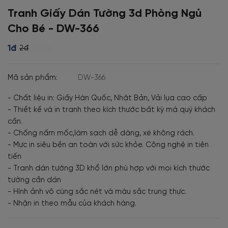
Tranh Giấy Dán Tường 3d Phòng Ngủ
Cho Bé - DW-366
1đ
2đ
-50%
Mã sản phẩm:
DW-366
- Chất liệu in: Giấy Hàn Quốc, Nhật Bản, Vải lụa cao cấp
- Thiết kế và in tranh theo kích thước bất kỳ mà quý khách
cần.
- Chống nấm mốc,làm sạch dễ dàng, xé không rách.
- Mực in siêu bền an toàn với sức khỏe. Công nghệ in tiên
tiến
- Tranh dán tường 3D khổ lớn phù hợp với mọi kích thước
tường cần dán
- Hình ảnh vô cùng sắc nét và màu sắc trung thực.
- Nhận in theo mẫu của khách hàng.