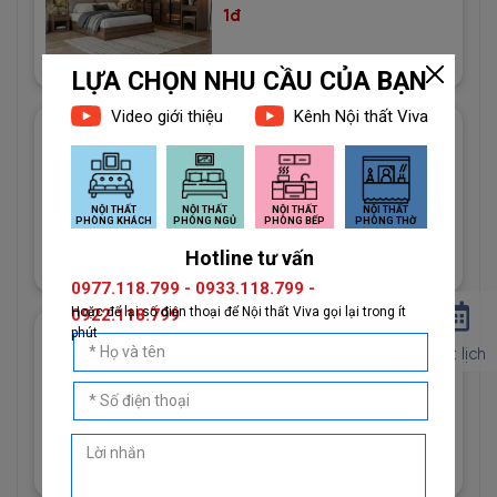
1đ
Giấy Dán Tường Imperial Mã
81013-2 Vân Vải Dệt Màu
Trắng
1đ
Giấy Dán Tường Imperial Mã
Đặt lịch
81013-3 Hoạ Tiết Vải Bố Màu
Vàng Cát
1đ