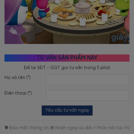
TƯ VẤN SẢN PHẨM NÀY
Họ và tên (*)
Điện thoại (*)
Yêu cầu tư vấn ngay