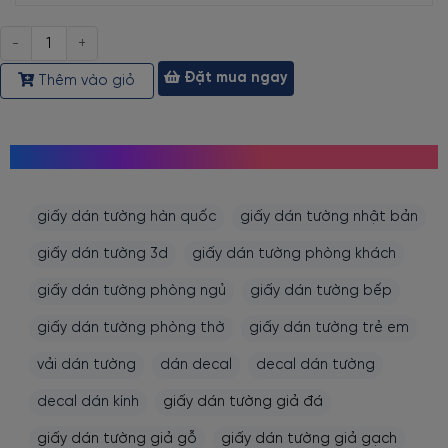
Số
lượng
Đặt mua ngay
Thêm vào giỏ
MỌI NGƯỜI CŨNG TÌM KIẾM
giấy dán tường hàn quốc
giấy dán tường nhật bản
giấy dán tường 3d
giấy dán tường phòng khách
giấy dán tường phòng ngủ
giấy dán tường bếp
giấy dán tường phòng thờ
giấy dán tường trẻ em
vải dán tường
dán decal
decal dán tường
decal dán kính
giấy dán tường giả đá
giấy dán tường giả gỗ
giấy dán tường giả gạch