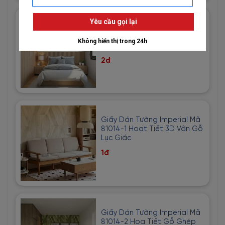
Giấy Dán Tường Nhật Bản
Mã Bb8856 Màu Kem Phối
Vàng Hoạ Tiết
2đ
Giấy Dán Tường Imperial Mã
81014-1 Hoạt Tiết 3D Vân Gỗ
Lục Giác
1đ
Giấy Dán Tường Imperial Mã
81014-2 Họa Tiết Gỗ Ghép