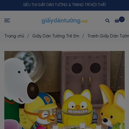
SIÊU THỊ GIẤY DÁN TƯỜNG & TRANG TRÍ NỘI THẤT
0
Trang chủ
/
Giấy Dán Tường Trẻ Em
/
Tranh Giấy Dán Tườ