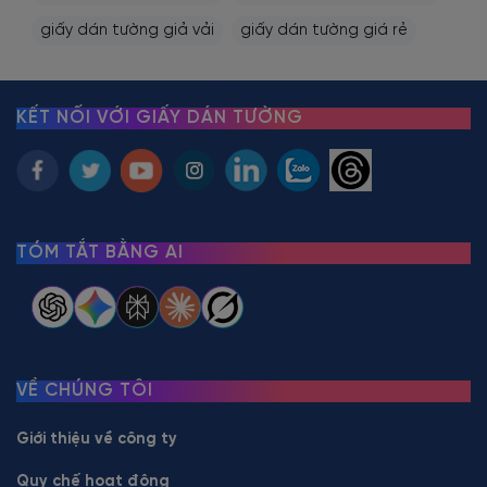
giấy dán tường giả vải
giấy dán tường giá rẻ
KẾT NỐI VỚI GIẤY DÁN TƯỜNG
TÓM TẮT BẰNG AI
VỀ CHÚNG TÔI
Giới thiệu về công ty
Quy chế hoạt động