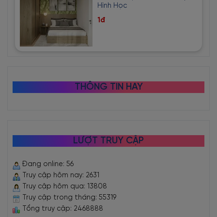
Hình Học
1đ
THÔNG TIN HAY
LƯỢT TRUY CẬP
Đang online: 56
Truy cập hôm nay: 2631
Truy cập hôm qua: 13808
Truy cập trong tháng: 55319
Tổng truy cập: 2468888