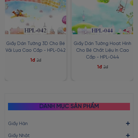
Giấy Dán Tường 3D Cho Bé
Giấy Dán Tường Hoạt Hình
Vải Lụa Cao Cấp - HPL-042
Cho Bé Chất Liệu In Cao
Cấp - HPL-044
1đ
2đ
1đ
2đ
DANH MỤC SẢN PHẨM
Giấy Hàn
Giấy Nhật