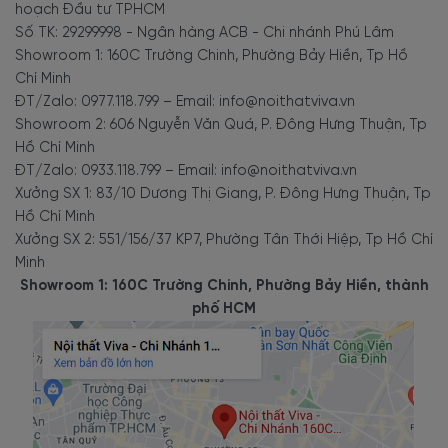
hoạch Đầu tư TPHCM
Số TK: 29299998 - Ngân hàng ACB - Chi nhánh Phú Lâm
Showroom 1: 160C Trường Chinh, Phường Bảy Hiền, Tp Hồ
Chí Minh
ĐT/Zalo: 0977.118.799 – Email: info@noithatviva.vn
Showroom 2: 606 Nguyễn Văn Quá, P. Đông Hưng Thuận, Tp
Hồ Chí Minh
ĐT/Zalo: 0933.118.799 – Email: info@noithatviva.vn
Xưởng SX 1: 83/10 Dương Thị Giang, P. Đông Hưng Thuận, Tp
Hồ Chí Minh
Xưởng SX 2: 551/156/37 KP7, Phường Tân Thới Hiệp, Tp Hồ Chí
Minh
Showroom 1: 160C Trường Chinh, Phường Bảy Hiền, thành
phố HCM