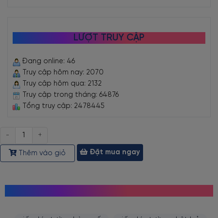
LƯỢT TRUY CẬP
Đang online: 46
Truy cập hôm nay: 2070
Truy cập hôm qua: 2132
Truy cập trong tháng: 64876
Tổng truy cập: 2478445
Số
lượng
Đặt mua ngay
Thêm vào giỏ
MỌI NGƯỜI CŨNG TÌM KIẾM