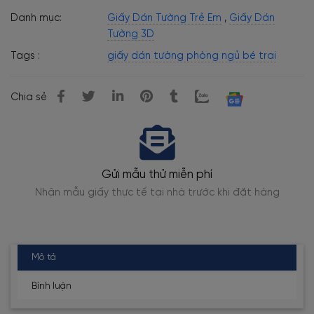
Danh mục:
Giấy Dán Tường Trẻ Em
,
Giấy Dán
Tường 3D
Tags :
giấy dán tường phòng ngủ bé trai
Chia sẻ
Gửi mẫu thử miễn phí
Nhận mẫu giấy thực tế tại nhà trước khi đặt hàng
Thợ 
Mô tả
Bình luận