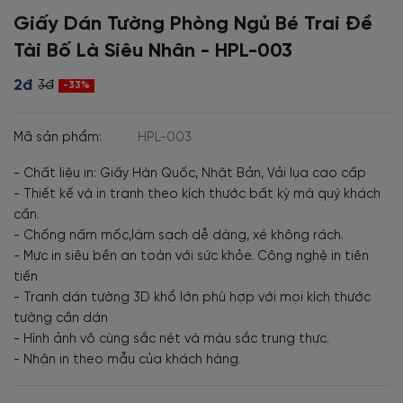
Giấy Dán Tường Phòng Ngủ Bé Trai Đề
Tài Bố Là Siêu Nhân - HPL-003
2đ
3đ
-33%
Mã sản phẩm:
HPL-003
- Chất liệu in: Giấy Hàn Quốc, Nhật Bản, Vải lụa cao cấp
- Thiết kế và in tranh theo kích thước bất kỳ mà quý khách
cần.
- Chống nấm mốc,làm sạch dễ dàng, xé không rách.
- Mực in siêu bền an toàn với sức khỏe. Công nghệ in tiên
tiến
- Tranh dán tường 3D khổ lớn phù hợp với mọi kích thước
tường cần dán
- Hình ảnh vô cùng sắc nét và màu sắc trung thực.
- Nhận in theo mẫu của khách hàng.