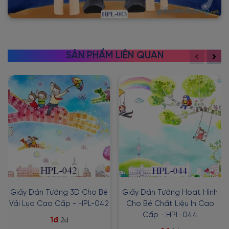
SẢN PHẨM LIÊN QUAN
Giấy Dán Tường 3D Cho Bé
Giấy Dán Tường Hoạt Hình
Vải Lụa Cao Cấp - HPL-042
Cho Bé Chất Liệu In Cao
Cấp - HPL-044
1đ
2đ