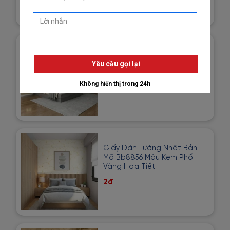
Giấy Dán Tường Imperial Mã
81013-3 Hoạ Tiết Vải Bố Màu
Vàng Cát
1đ
Giấy Dán Tường Nhật Bản
Mã Bb8856 Màu Kem Phối
Vàng Hoạ Tiết
2đ