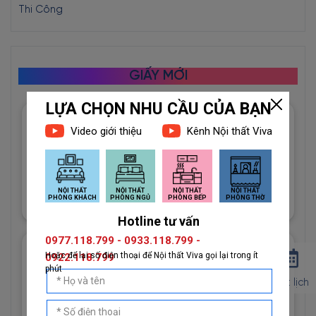
Thi Công
GIẤY MỚI
Giấy Dán Tường Imperial Mã
81012-3 Họa Tiết Hình Học
Độc Đáo
1đ
Giấy Dán Tường Imperial Mã
81013-2 Vân Vải Dệt Màu
Đặt lịch
Trắng
1đ