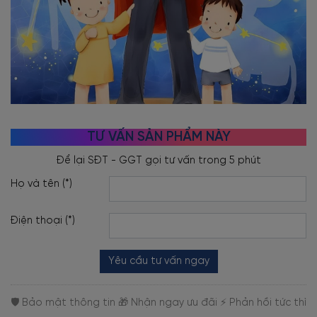
TƯ VẤN SẢN PHẨM NÀY
Họ và tên (*)
Điện thoại (*)
Yêu cầu tư vấn ngay