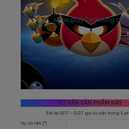
TƯ VẤN SẢN PHẨM NÀY
Họ và tên (*)