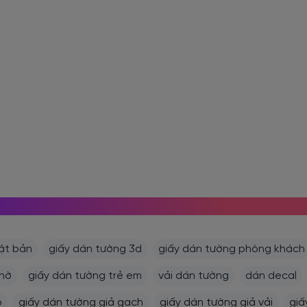
MỌI NGƯỜI CŨNG TÌM KIẾM
ật bản
giấy dán tường 3d
giấy dán tường phòng khách
thờ
giấy dán tường trẻ em
vải dán tường
dán decal
ỗ
giấy dán tường giả gạch
giấy dán tường giả vải
giấ