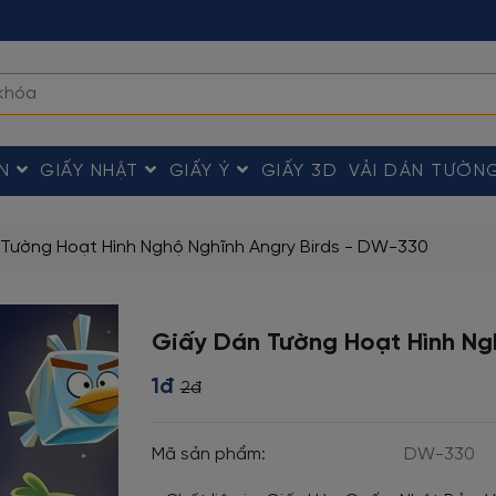
ÀN
GIẤY NHẬT
GIẤY Ý
GIẤY 3D
VẢI DÁN TƯỜN
Tường Hoạt Hình Nghộ Nghĩnh Angry Birds - DW-330
Giấy Dán Tường Hoạt Hình Ng
1đ
2đ
-50%
Mã sản phẩm:
DW-330