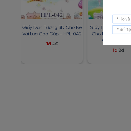
Giấy Dán Tường 3D Cho Bé
Giấy Dán Tường Ho
Vải Lụa Cao Cấp - HPL-042
Cho Bé Chất Liệu
Cấp - HPL-0
1đ
2đ
1đ
2đ