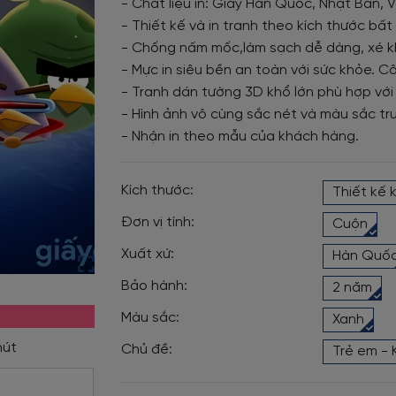
- Chất liệu in: Giấy Hàn Quốc, Nhật Bản, V
- Thiết kế và in tranh theo kích thước bấ
- Chống nấm mốc,làm sạch dễ dàng, xé k
- Mực in siêu bền an toàn với sức khỏe. Cô
- Tranh dán tường 3D khổ lớn phù hợp với
- Hình ảnh vô cùng sắc nét và màu sắc tr
- Nhận in theo mẫu của khách hàng.
Kích thước:
Thiết kế 
Đơn vị tính:
Cuộn
Xuất xứ:
Hàn Quố
Bảo hành:
2 năm
Màu sắc:
Xanh
Chủ đề:
Trẻ em - 