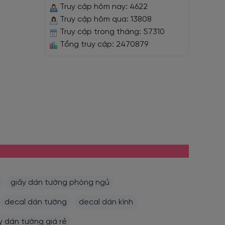
Truy cập hôm nay: 4622
Truy cập hôm qua: 13808
Truy cập trong tháng: 57310
Tổng truy cập: 2470879
giấy dán tường phòng ngủ
decal dán tường
decal dán kính
y dán tường giá rẻ