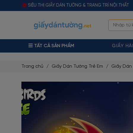
SIÊU THỊ GIẤY DÁN TƯỜNG & TRANG TRÍ NỘI THẤT
TẤT CẢ SẢN PHẨM
GIẤY H
Trang chủ
/
Giấy Dán Tường Trẻ Em
/
Giấy Dán 