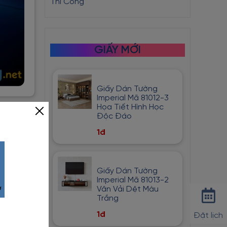
Thi Công
GIẤY MỚI
Giấy Dán Tường
Imperial Mã 81012-3
Họa Tiết Hình Học
Độc Đáo
1đ
Giấy Dán Tường
Imperial Mã 81013-2
Vân Vải Dệt Màu
Trắng
1đ
Đặt lịch