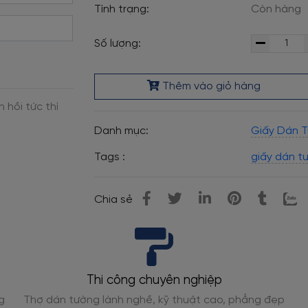
Tình trạng:
Còn hàng
Số lượng:
Thêm vào giỏ hàng
Danh mục:
Giấy Dán T
Tags :
giấy dán t
Chia sẻ
Thi công chuyên nghiệp
g
Thợ dán tường lành nghề, kỹ thuật cao, phẳng đẹp