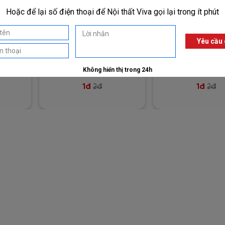
ạt Hình
Giấy Dán Tường Hoạt Hình
Giấy Dán Tường 
 In Cao
3D Màu Sắc Tươi Sáng -
Bé Vải Lụa Cao Cấ
44
HPL-043
041
1đ
1đ
2đ
2đ