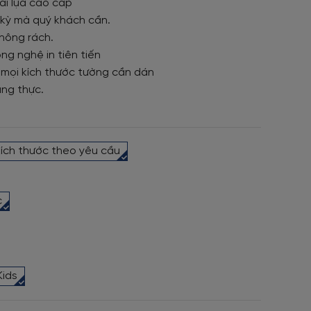
ải lụa cao cấp
t kỳ mà quý khách cần.
hông rách.
ng nghệ in tiên tiến
 mọi kích thước tường cần dán
ung thực.
kích thước theo yêu cầu
c
Kids