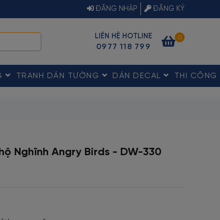
ĐĂNG NHẬP
ĐĂNG KÝ
LIÊN HỆ HOTLINE
0
0977 118 799
G
TRANH DÁN TƯỜNG
DÁN DECAL
THI CÔNG
hộ Nghĩnh Angry Birds - DW-330