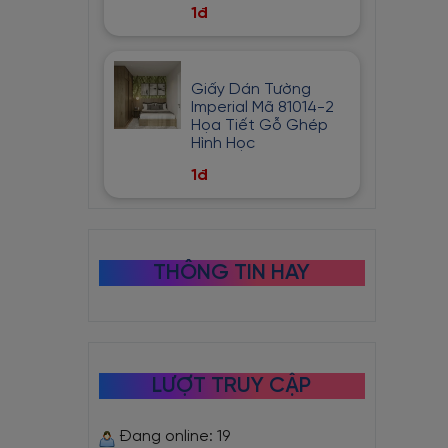
1đ
Giấy Dán Tường
Imperial Mã 81014-2
Họa Tiết Gỗ Ghép
Hình Học
1đ
THÔNG TIN HAY
LƯỢT TRUY CẬP
Đang online: 19