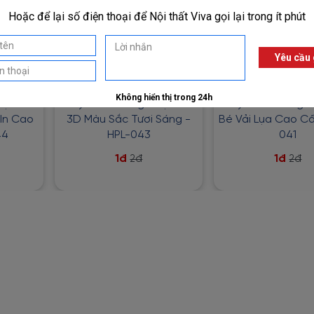
ạt Hình
Giấy Dán Tường Hoạt Hình
Giấy Dán Tường 
 In Cao
3D Màu Sắc Tươi Sáng -
Bé Vải Lụa Cao Cấ
44
HPL-043
041
1đ
1đ
2đ
2đ