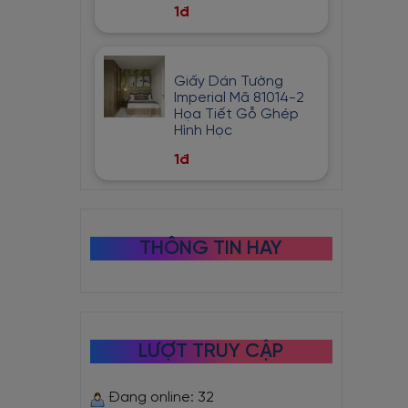
1đ
Giấy Dán Tường
Imperial Mã 81014-2
Họa Tiết Gỗ Ghép
Hình Học
1đ
THÔNG TIN HAY
LƯỢT TRUY CẬP
Đang online: 32