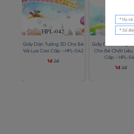
Giấy Dán Tường 3D Cho Bé
Giấy Dán Tường Ho
Vải Lụa Cao Cấp - HPL-042
Cho Bé Chất Liệu
Cấp - HPL-0
1đ
2đ
1đ
2đ