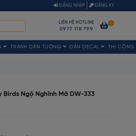
ĐĂNG NHẬP
ĐĂNG KÝ
LIÊN HỆ HOTLINE
0
0977 118 799
G
TRANH DÁN TƯỜNG
DÁN DECAL
THI CÔNG
 Birds Ngộ Nghĩnh Mã DW-333