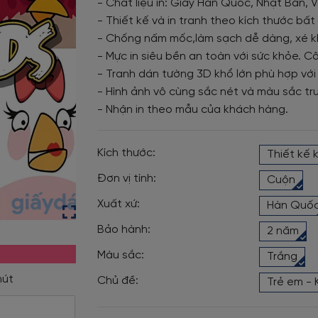
- Chất liệu in: Giấy Hàn Quốc, Nhật Bản, V
- Thiết kế và in tranh theo kích thước bấ
- Chống nấm mốc,làm sạch dễ dàng, xé k
- Mực in siêu bền an toàn với sức khỏe. Cô
- Tranh dán tường 3D khổ lớn phù hợp với
- Hình ảnh vô cùng sắc nét và màu sắc tr
- Nhận in theo mẫu của khách hàng.
Kích thước:
Thiết kế 
Đơn vị tính:
Cuộn
Xuất xứ:
Hàn Quố
Bảo hành:
2 năm
Màu sắc:
Trắng
Chủ đề:
Trẻ em - 