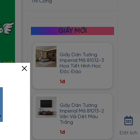
Thi Công
GIẤY MỚI
Giấy Dán Tường
Imperial Mã 81012-3
Họa Tiết Hình Học
Độc Đáo
1đ
Giấy Dán Tường
Imperial Mã 81013-2
Vân Vải Dệt Màu
Trắng
1đ
Đặt lịch