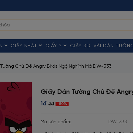
ÀN
GIẤY NHẬT
GIẤY Ý
GIẤY 3D
VẢI DÁN TƯỜN
 Tường Chủ Đề Angry Birds Ngộ Nghĩnh Mã DW-333
Giấy Dán Tường Chủ Đề Angry
1đ
2đ
-50%
Mã sản phẩm:
DW-333