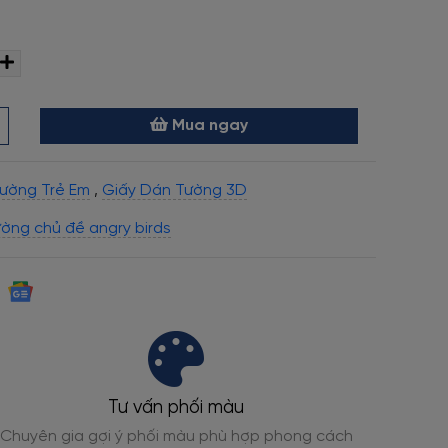
Mua ngay
ường Trẻ Em
,
Giấy Dán Tường 3D
ường chủ đề angry birds
Tư vấn phối màu
Chuyên gia gợi ý phối màu phù hợp phong cách
Đạt ch