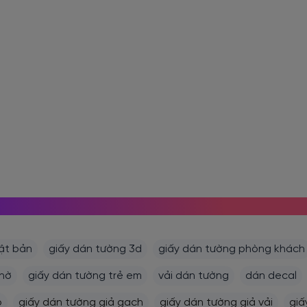
MỌI NGƯỜI CŨNG TÌM KIẾM
ật bản
giấy dán tường 3d
giấy dán tường phòng khách
thờ
giấy dán tường trẻ em
vải dán tường
dán decal
ỗ
giấy dán tường giả gạch
giấy dán tường giả vải
giấ