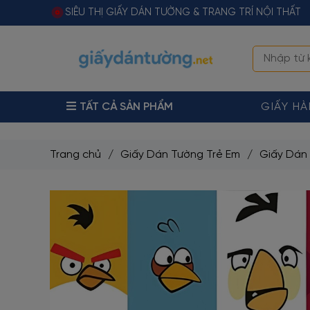
SIÊU THỊ GIẤY DÁN TƯỜNG & TRANG TRÍ NỘI THẤT
TẤT CẢ SẢN PHẨM
GIẤY H
Trang chủ
/
Giấy Dán Tường Trẻ Em
/
Giấy Dán