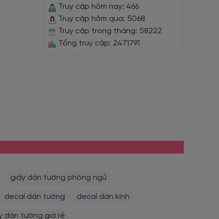
Truy cập hôm nay: 466
Truy cập hôm qua: 5068
Truy cập trong tháng: 58222
Tổng truy cập: 2471791
giấy dán tường phòng ngủ
decal dán tường
decal dán kính
y dán tường giá rẻ