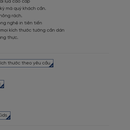
ải lụa cao cấp
t kỳ mà quý khách cần.
hông rách.
ng nghệ in tiên tiến
 mọi kích thước tường cần dán
ung thực.
kích thước theo yêu cầu
c
Kids