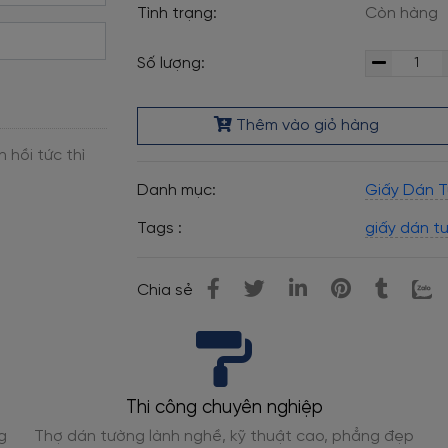
Tình trạng:
Còn hàng
Số lượng:
Thêm vào giỏ hàng
Danh mục:
Giấy Dán T
Tags :
giấy dán t
Chia sẻ
Thi công chuyên nghiệp
g
Thợ dán tường lành nghề, kỹ thuật cao, phẳng đẹp