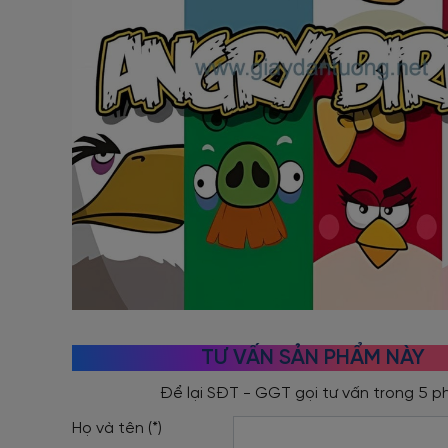
TƯ VẤN SẢN PHẨM NÀY
Họ và tên (*)