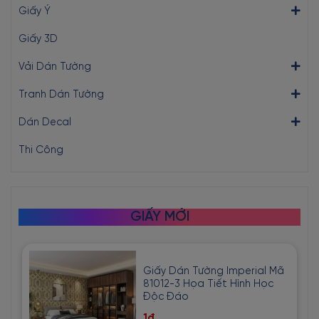
Giấy Ý
Giấy 3D
Vải Dán Tường
Tranh Dán Tường
Dán Decal
Thi Công
GIẤY MỚI
Giấy Dán Tường Imperial Mã
81012-3 Họa Tiết Hình Học
Độc Đáo
1đ