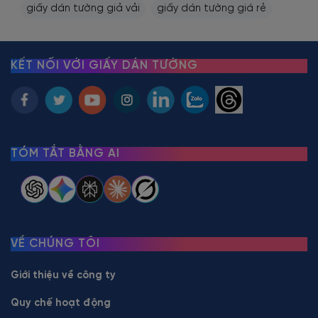
giấy dán tường giả vải
giấy dán tường giá rẻ
KẾT NỐI VỚI GIẤY DÁN TƯỜNG
TÓM TẮT BẰNG AI
VỀ CHÚNG TÔI
Giới thiệu về công ty
Quy chế hoạt động