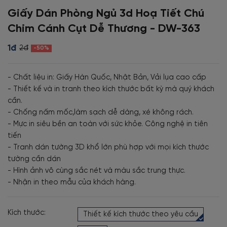
Giấy Dán Phòng Ngủ 3d Hoạ Tiết Chú
Chim Cánh Cụt Dễ Thương - DW-363
1đ
2đ
-50%
- Chất liệu in: Giấy Hàn Quốc, Nhật Bản, Vải lụa cao cấp
- Thiết kế và in tranh theo kích thước bất kỳ mà quý khách
cần.
- Chống nấm mốc,làm sạch dễ dàng, xé không rách.
- Mực in siêu bền an toàn với sức khỏe. Công nghệ in tiên
tiến
- Tranh dán tường 3D khổ lớn phù hợp với mọi kích thước
tường cần dán
- Hình ảnh vô cùng sắc nét và màu sắc trung thực.
- Nhận in theo mẫu của khách hàng.
Kích thước:
Thiết kế kích thước theo yêu cầu