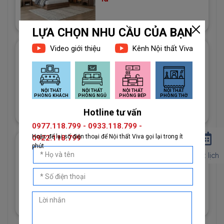
Giấy Dán Tường Imperial Mã
81013-2 Vân Vải Dệt Màu
Trắng
1đ
Giấy Dán Tường Imperial Mã
Đặt lịch
81013-3 Hoạ Tiết Vải Bố Màu
Vàng Cát
1đ