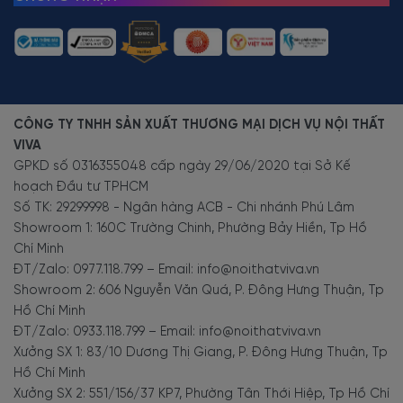
CÔNG TY TNHH SẢN XUẤT THƯƠNG MẠI DỊCH VỤ NỘI THẤT
VIVA
GPKD số 0316355048 cấp ngày 29/06/2020 tại Sở Kế
hoạch Đầu tư TPHCM
Số TK: 29299998 - Ngân hàng ACB - Chi nhánh Phú Lâm
Showroom 1: 160C Trường Chinh, Phường Bảy Hiền, Tp Hồ
Chí Minh
ĐT/Zalo: 0977.118.799 – Email: info@noithatviva.vn
Showroom 2: 606 Nguyễn Văn Quá, P. Đông Hưng Thuận, Tp
Hồ Chí Minh
ĐT/Zalo: 0933.118.799 – Email: info@noithatviva.vn
Xưởng SX 1: 83/10 Dương Thị Giang, P. Đông Hưng Thuận, Tp
Hồ Chí Minh
Xưởng SX 2: 551/156/37 KP7, Phường Tân Thới Hiệp, Tp Hồ Chí