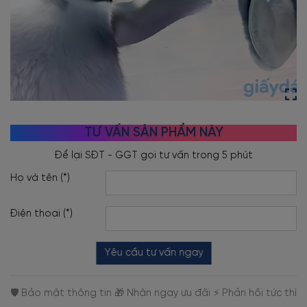
TƯ VẤN SẢN PHẨM NÀY
Họ và tên (*)
Điện thoại (*)
Yêu cầu tư vấn ngay