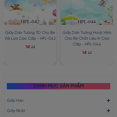
Giấy Dán Tường 3D Cho Bé
Giấy Dán Tường Hoạt Hình
Vải Lụa Cao Cấp - HPL-042
Cho Bé Chất Liệu In Cao
Cấp - HPL-044
1đ
2đ
1đ
2đ
DANH MỤC SẢN PHẨM
Giấy Hàn
Giấy Nhật