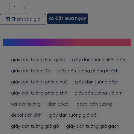
Số
lượng
Đặt mua ngay
Thêm vào giỏ
MỌI NGƯỜI CŨNG TÌM KIẾM
giấy dán tường hàn quốc
giấy dán tường nhật bản
giấy dán tường 3d
giấy dán tường phòng khách
giấy dán tường phòng ngủ
giấy dán tường bếp
giấy dán tường phòng thờ
giấy dán tường trẻ em
vải dán tường
dán decal
decal dán tường
decal dán kính
giấy dán tường giả đá
giấy dán tường giả gỗ
giấy dán tường giả gạch