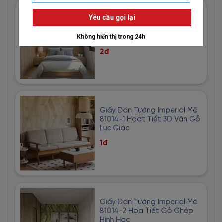
Giấy Dán Tường Nhật Bản
Mã Bb8856 Màu Kem Phối
Vàng Hoạ Tiết
2đ
Giấy Dán Tường Imperial Mã
81014-1 Hoạt Tiết 3D Vân Gỗ
Lục Giác
1đ
Giấy Dán Tường Imperial Mã
81014-2 Họa Tiết Gỗ Ghép
Hình Học