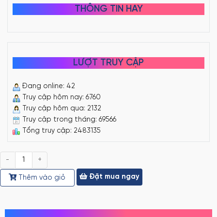
THÔNG TIN HAY
LƯỢT TRUY CẬP
Đang online: 42
Truy cập hôm nay: 6760
Truy cập hôm qua: 2132
Truy cập trong tháng: 69566
Tổng truy cập: 2483135
Số
lượng
Đặt mua ngay
Thêm vào giỏ
MỌI NGƯỜI CŨNG TÌM KIẾM