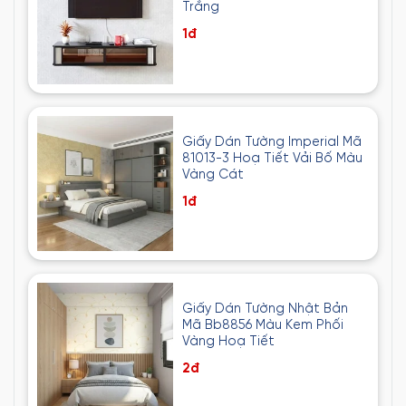
Trắng
1đ
Giấy Dán Tường Imperial Mã
81013-3 Hoạ Tiết Vải Bố Màu
Vàng Cát
1đ
Giấy Dán Tường Nhật Bản
Mã Bb8856 Màu Kem Phối
Vàng Hoạ Tiết
2đ