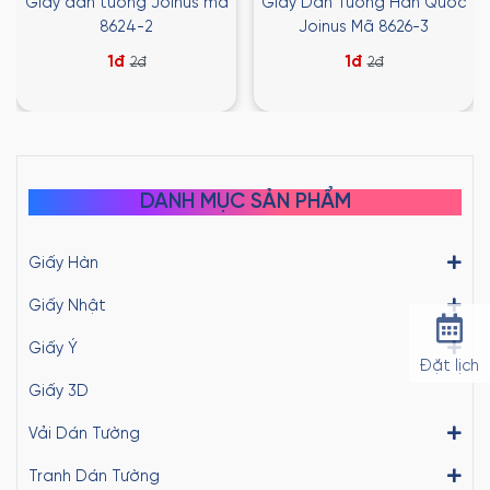
Giấy dán tường Joinus mã
Giấy Dán Tường Hàn Quốc
8624-2
Joinus Mã 8626-3
1đ
1đ
2đ
2đ
DANH MỤC SẢN PHẨM
Giấy Hàn
Giấy Nhật
Giấy Ý
Đặt lịch
Giấy 3D
Vải Dán Tường
Tranh Dán Tường