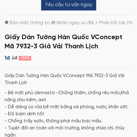
Yêu cầu tư vấn ngay
Giấy Dán Tường Hàn Quốc VConcept
Mã 7932-3 Giả Vải Thanh Lịch
1đ
2đ
-50%
Giấy Dán Tường Hàn Quốc VConcept Mã 7932-3 Giả Vải
Thanh Lịch
- Bề mặt phủ clemastic -Chống thấm, chống rêu mốc,Khả
năng chịu kiềm, axit
- Dễ dàng cọ rửa bề mặt bằng xà phòng, nước, khăn ướt.
- Độ bám dính tốt
- Chống trầy xước, Không phai mầu bạc mầu.
- Tuyệt đối an toàn với môi trường, không chứa chì, thủy
ngân.