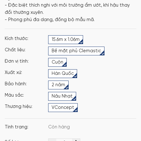
- Đặc biệt thích nghi với môi trường ẩm ướt, khí hậu thay
đổi thường xuyên.
- Phong phú đa dạng, đồng bộ mẫu mã.
Kích thước:
15.6m x 1.06m
Chất liệu:
Bề mặt phủ Clemastic
Đơn vị tính:
Cuộn
Xuất xứ:
Hàn Quốc
Bảo hành:
2 năm
Màu sắc:
Nâu Nhạt
Thương hiệu:
VConcept
Tình trạng:
Còn hàng