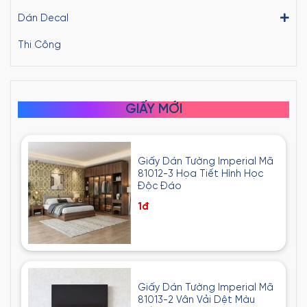
Dán Decal
Thi Công
GIẤY MỚI
Giấy Dán Tường Imperial Mã
81012-3 Họa Tiết Hình Học
Độc Đáo
1đ
Giấy Dán Tường Imperial Mã
81013-2 Vân Vải Dệt Màu