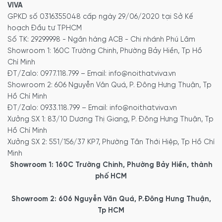
VIVA
GPKD số 0316355048 cấp ngày 29/06/2020 tại Sở Kế
hoạch Đầu tư TPHCM
Số TK: 29299998 - Ngân hàng ACB - Chi nhánh Phú Lâm
Showroom 1: 160C Trường Chinh, Phường Bảy Hiền, Tp Hồ
Chí Minh
ĐT/Zalo: 0977.118.799 – Email: info@noithatviva.vn
Showroom 2: 606 Nguyễn Văn Quá, P. Đông Hưng Thuận, Tp
Hồ Chí Minh
ĐT/Zalo: 0933.118.799 – Email: info@noithatviva.vn
Xưởng SX 1: 83/10 Dương Thị Giang, P. Đông Hưng Thuận, Tp
Hồ Chí Minh
Xưởng SX 2: 551/156/37 KP7, Phường Tân Thới Hiệp, Tp Hồ Chí
Minh
Showroom 1: 160C Trường Chinh, Phường Bảy Hiền, thành
phố HCM
Showroom 2: 606 Nguyễn Văn Quá, P.Đông Hưng Thuận,
Tp HCM